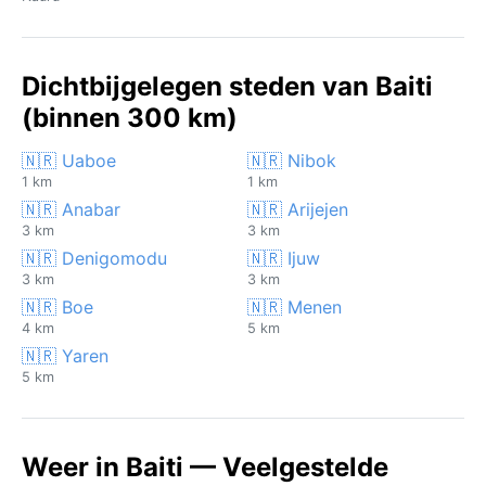
Dichtbijgelegen steden van Baiti
(binnen 300 km)
🇳🇷 Uaboe
🇳🇷 Nibok
1 km
1 km
🇳🇷 Anabar
🇳🇷 Arijejen
3 km
3 km
🇳🇷 Denigomodu
🇳🇷 Ijuw
3 km
3 km
🇳🇷 Boe
🇳🇷 Menen
4 km
5 km
🇳🇷 Yaren
5 km
Weer in Baiti — Veelgestelde