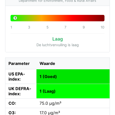
Department for Environment, Food & Rural Affairs
1
1
3
5
7
9
10
Laag
De luchtvervuiling is laag
Parameter
Waarde
US EPA-
1 (Goed)
index:
UK DEFRA-
1 (Laag)
index:
CO:
75.0 µg/m³
O3:
17.0 µg/m³