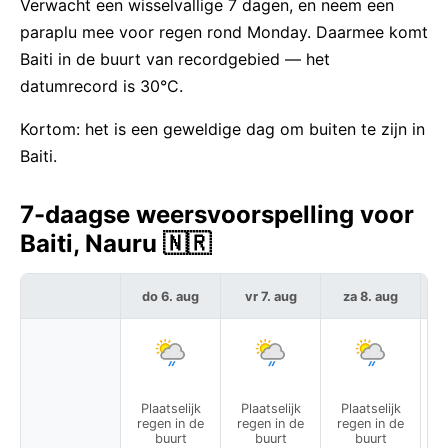
Verwacht een wisselvallige 7 dagen, en neem een
paraplu mee voor regen rond Monday. Daarmee komt
Baiti in de buurt van recordgebied — het
datumrecord is 30°C.
Kortom: het is een geweldige dag om buiten te zijn in
Baiti.
7-daagse weersvoorspelling voor
Baiti, Nauru 🇳🇷
do 6. aug
vr 7. aug
za 8. aug
Plaatselijk
Plaatselijk
Plaatselijk
Ge
regen in de
regen in de
regen in de
buurt
buurt
buurt