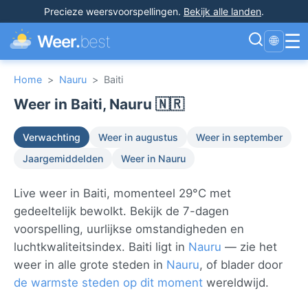
Precieze weersvoorspellingen
.
Bekijk alle landen
.
☰
Weer.
best
🌐
Home
>
Nauru
>
Baiti
Weer in Baiti, Nauru 🇳🇷
Verwachting
Weer in augustus
Weer in september
Jaargemiddelden
Weer in Nauru
Live weer in Baiti, momenteel 29°C met
gedeeltelijk bewolkt. Bekijk de 7-dagen
voorspelling, uurlijkse omstandigheden en
luchtkwaliteitsindex. Baiti ligt in
Nauru
— zie het
weer in alle grote steden in
Nauru
, of blader door
de warmste steden op dit moment
wereldwijd.