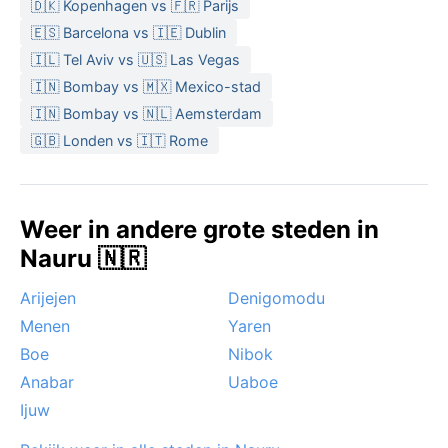
🇩🇰 Kopenhagen vs 🇫🇷 Parijs
🇪🇸 Barcelona vs 🇮🇪 Dublin
🇮🇱 Tel Aviv vs 🇺🇸 Las Vegas
🇮🇳 Bombay vs 🇲🇽 Mexico-stad
🇮🇳 Bombay vs 🇳🇱 Aemsterdam
🇬🇧 Londen vs 🇮🇹 Rome
Weer in andere grote steden in
Nauru 🇳🇷
Arijejen
Denigomodu
Menen
Yaren
Boe
Nibok
Anabar
Uaboe
Ijuw