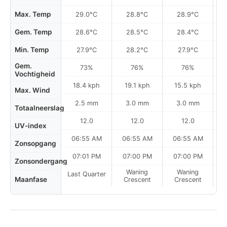
Max. Temp
29.0°C
28.8°C
28.9°C
Gem. Temp
28.6°C
28.5°C
28.4°C
Min. Temp
27.9°C
28.2°C
27.9°C
Gem.
73%
76%
76%
Vochtigheid
18.4 kph
19.1 kph
15.5 kph
Max. Wind
2.5 mm
3.0 mm
3.0 mm
Totaalneerslag
12.0
12.0
12.0
UV-index
06:55 AM
06:55 AM
06:55 AM
0
Zonsopgang
07:01 PM
07:00 PM
07:00 PM
Zonsondergang
Waning
Waning
Last Quarter
Maanfase
Crescent
Crescent