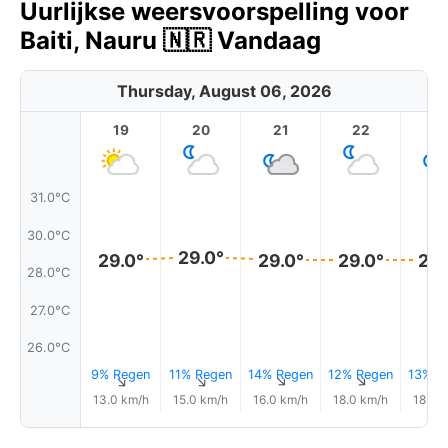
Uurlijkse weersvoorspelling voor
Baiti, Nauru 🇳🇷 Vandaag
Thursday, August 06, 2026
19
20
21
22
2
31.0°C
30.0°C
29.0°
29.0°
29.0°
29.0°
29.
28.0°C
27.0°C
26.0°C
9% Regen
11% Regen
14% Regen
12% Regen
13% R
↑
↑
↑
↑
13.0 km/h
15.0 km/h
16.0 km/h
18.0 km/h
18.0 