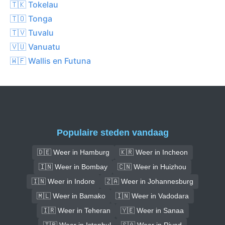
🇹🇰 Tokelau
🇹🇴 Tonga
🇹🇻 Tuvalu
🇻🇺 Vanuatu
🇼🇫 Wallis en Futuna
Populaire steden vandaag
🇩🇪 Weer in Hamburg
🇰🇷 Weer in Incheon
🇮🇳 Weer in Bombay
🇨🇳 Weer in Huizhou
🇮🇳 Weer in Indore
🇿🇦 Weer in Johannesburg
🇲🇱 Weer in Bamako
🇮🇳 Weer in Vadodara
🇮🇷 Weer in Teheran
🇾🇪 Weer in Sanaa
🇹🇷 Weer in Istanbul
🇸🇦 Weer in Riyad