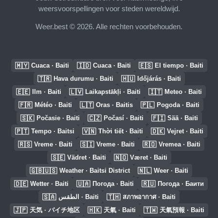
weersvoorspellingen voor steden wereldwijd.
Weer.best © 2026. Alle rechten voorbehouden.
🇲🇾
🇮🇩
🇪🇸
Cuaca · Baiti
Cuaca · Baiti
El tiempo · Baiti
🇹🇷
🇭🇺
Hava durumu · Baiti
Időjárás · Baiti
🇪🇪
🇱🇻
🇮🇹
Ilm · Baiti
Laikapstākļi · Baiti
Meteo · Baiti
🇫🇷
🇱🇹
🇵🇱
Météo · Baiti
Oras · Baitis
Pogoda · Baiti
🇸🇰
🇨🇿
🇫🇮
Počasie · Baiti
Počasí · Baiti
Sää · Baiti
🇵🇹
🇻🇳
🇩🇰
Tempo · Baitsi
Thời tiết · Baiti
Vejret · Baiti
🇷🇸
🇸🇮
🇷🇴
Vreme · Baiti
Vreme · Baiti
Vremea · Baiti
🇸🇪
🇳🇴
Vädret · Baiti
Været · Baiti
🇬🇧🇺🇸
🇳🇱
Weather · Baitsi District
Weer · Baiti
🇩🇪
🇺🇦
🇷🇺
Wetter · Baiti
Погода · Baiti
Погода · Баити
🇸🇦
🇹🇭
الطقس · Baiti
สภาพอากาศ · Baiti
🇯🇵
🇭🇰
🇹🇼
天気 · バイチ地区
天氣 · Baiti
天氣預報 · Baiti