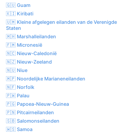
🇬🇺 Guam
🇰🇮 Kiribati
🇺🇲 Kleine afgelegen eilanden van de Verenigde
Staten
🇲🇭 Marshalleilanden
🇫🇲 Micronesië
🇳🇨 Nieuw-Caledonië
🇳🇿 Nieuw-Zeeland
🇳🇺 Niue
🇲🇵 Noordelijke Marianeneilanden
🇳🇫 Norfolk
🇵🇼 Palau
🇵🇬 Papoea-Nieuw-Guinea
🇵🇳 Pitcairneilanden
🇸🇧 Salomonseilanden
🇼🇸 Samoa