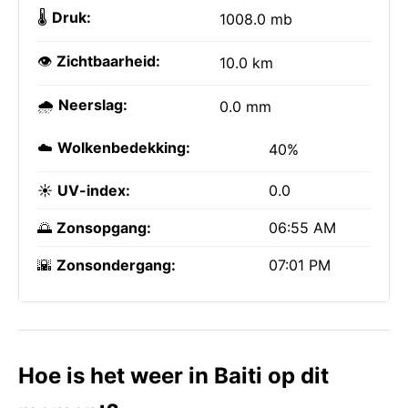
🌡️
Druk:
1008.0 mb
👁️
Zichtbaarheid:
10.0 km
🌧️
Neerslag:
0.0 mm
☁️
Wolkenbedekking:
40%
☀️
UV-index:
0.0
🌅
Zonsopgang:
06:55 AM
🌇
Zonsondergang:
07:01 PM
Hoe is het weer in Baiti op dit