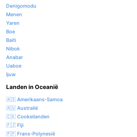
Denigomodu
Menen
Yaren
Boe
Baiti
Nibok
Anabar
Uaboe
Ijuw
Landen in Oceanië
🇦🇸 Amerikaans-Samoa
🇦🇺 Australië
🇨🇰 Cookeilanden
🇫🇯 Fiji
🇵🇫 Frans-Polynesië