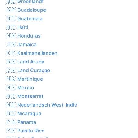
🇬🇱 Groenlandt
🇬🇵 Guadeloupe
🇬🇹 Guatemala
🇭🇹 Haïti
🇭🇳 Honduras
🇯🇲 Jamaica
🇰🇾 Kaaimaneilanden
🇦🇼 Land Aruba
🇨🇼 Land Curaçao
🇲🇶 Martinique
🇲🇽 Mexico
🇲🇸 Montserrat
🇳🇱 Nederlandsch West-Indië
🇳🇮 Nicaragua
🇵🇦 Panama
🇵🇷 Puerto Rico