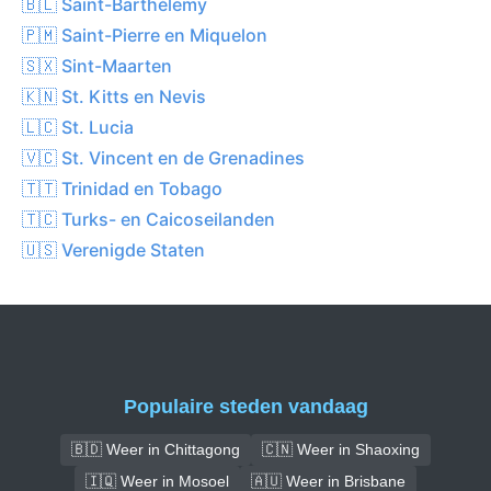
🇧🇱 Saint-Barthélemy
🇵🇲 Saint-Pierre en Miquelon
🇸🇽 Sint-Maarten
🇰🇳 St. Kitts en Nevis
🇱🇨 St. Lucia
🇻🇨 St. Vincent en de Grenadines
🇹🇹 Trinidad en Tobago
🇹🇨 Turks- en Caicoseilanden
🇺🇸 Verenigde Staten
Populaire steden vandaag
🇧🇩 Weer in Chittagong
🇨🇳 Weer in Shaoxing
🇮🇶 Weer in Mosoel
🇦🇺 Weer in Brisbane