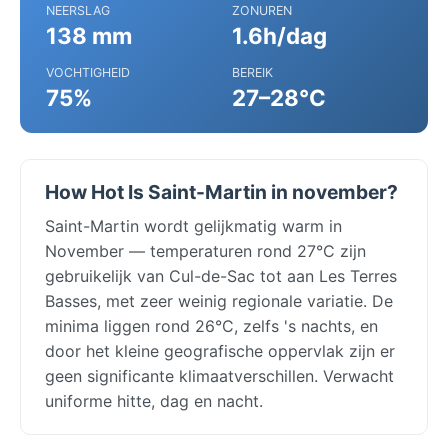
NEERSLAG
ZONUREN
138 mm
1.6h/dag
VOCHTIGHEID
BEREIK
75%
27–28°C
How Hot Is Saint-Martin in november?
Saint-Martin wordt gelijkmatig warm in
November — temperaturen rond 27°C zijn
gebruikelijk van Cul-de-Sac tot aan Les Terres
Basses, met zeer weinig regionale variatie. De
minima liggen rond 26°C, zelfs 's nachts, en
door het kleine geografische oppervlak zijn er
geen significante klimaatverschillen. Verwacht
uniforme hitte, dag en nacht.