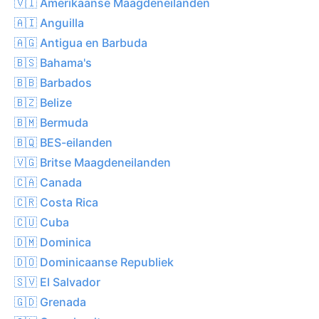
🇻🇮 Amerikaanse Maagdeneilanden
🇦🇮 Anguilla
🇦🇬 Antigua en Barbuda
🇧🇸 Bahama's
🇧🇧 Barbados
🇧🇿 Belize
🇧🇲 Bermuda
🇧🇶 BES-eilanden
🇻🇬 Britse Maagdeneilanden
🇨🇦 Canada
🇨🇷 Costa Rica
🇨🇺 Cuba
🇩🇲 Dominica
🇩🇴 Dominicaanse Republiek
🇸🇻 El Salvador
🇬🇩 Grenada