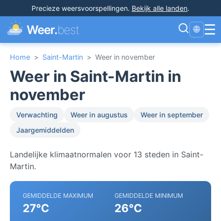
Precieze weersvoorspellingen
.
Bekijk alle landen
.
☰
Weer.
best
🌐
Home
>
Saint-Martin
>
Weer in november
Weer in Saint-Martin in
november
Verwachting
Weer in augustus
Weer in september
Jaargemiddelden
Landelijke klimaatnormalen voor 13 steden in Saint-
Martin.
GEMIDDELDE MAXIMUM
GEMIDDELDE MINIMUM
27°C
26°C