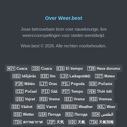
Over Weer.best
Jouw betrouwbare bron voor nauwkeurige, live
weersvoorspellingen voor steden wereldwijd.
Weer.best © 2026. Alle rechten voorbehouden.
🇲🇾
🇮🇩
🇪🇸
🇹🇷
Cuaca
Cuaca
El tiempo
Hava durumu
🇭🇺
🇪🇪
🇱🇻
🇮🇹
Időjárás
Ilm
Laikapstākļi
Meteo
🇫🇷
🇱🇹
🇵🇱
🇸🇰
Météo
Oras
Pogoda
Počasie
🇨🇿
🇫🇮
🇵🇹
🇻🇳
Počasí
Sää
Tempo
Thời tiết
🇩🇰
🇷🇸
🇸🇮
🇷🇴
Vejret
Vreme
Vreme
Vremea
🇸🇪
🇳🇴
🇬🇧🇺🇸
🇳🇱
Vädret
Været
Weather
Weer
🇩🇪
🇺🇦
🇷🇺
🇸🇦
Wetter
Погода
Погода
الطقس
🇹🇭
🇯🇵
🇭🇰
🇹🇼
สภาพอากาศ
天気
天氣
天氣預報