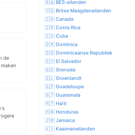
🇧🇶 BES-eilanden
🇻🇬 Britse Maagdeneilanden
🇨🇦 Canada
🇨🇷 Costa Rica
🇨🇺 Cuba
🇩🇲 Dominica
🇩🇴 Dominicaanse Republiek
n de
🇸🇻 El Salvador
s maken
🇬🇩 Grenada
🇬🇱 Groenlandt
🇬🇵 Guadeloupe
🇬🇹 Guatemala
🇭🇹 Haïti
's
🇭🇳 Honduras
drogere
🇯🇲 Jamaica
🇰🇾 Kaaimaneilanden