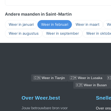
Andere maanden in Saint-Martin
Weer in januari
Weer in februari
Weer in maart
We
Weer in augustus
Weer in september
Weer in oktob
🇨🇳 Weer in Tianjin
🇿🇲 Weer in Lusaka
🇰
🇰🇷 Weer in Busan
Over Weer.best
Snell
Jouw betrouwbare bron voor
Over ons