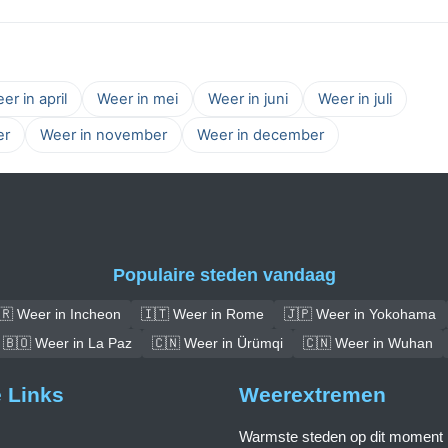
er in april
Weer in mei
Weer in juni
Weer in juli
er
Weer in november
Weer in december
Populaire steden vandaag
🇷 Weer in Incheon
🇮🇹 Weer in Rome
🇯🇵 Weer in Yokohama
🇧🇴 Weer in La Paz
🇨🇳 Weer in Ürümqi
🇨🇳 Weer in Wuhan
e Links
Weerextremen
Warmste steden op dit moment