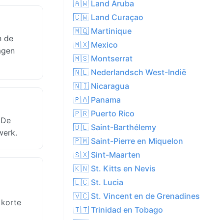
🇦🇼 Land Aruba
🇨🇼 Land Curaçao
🇲🇶 Martinique
n de
🇲🇽 Mexico
agen
🇲🇸 Montserrat
🇳🇱 Nederlandsch West-Indië
🇳🇮 Nicaragua
🇵🇦 Panama
🇵🇷 Puerto Rico
 De
🇧🇱 Saint-Barthélemy
werk.
🇵🇲 Saint-Pierre en Miquelon
🇸🇽 Sint-Maarten
🇰🇳 St. Kitts en Nevis
🇱🇨 St. Lucia
🇻🇨 St. Vincent en de Grenadines
 korte
🇹🇹 Trinidad en Tobago