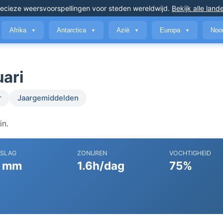
ecieze weersvoorspellingen
voor steden wereldwijd
.
Bekijk alle land
Afrika
Antarctica
Azië
Europa
Noo
▼
▼
▼
▼
uari
r
Jaargemiddelden
in.
RSLAG
ZONUREN
VOCHTIGHEID
 mm
1.6h/dag
75%