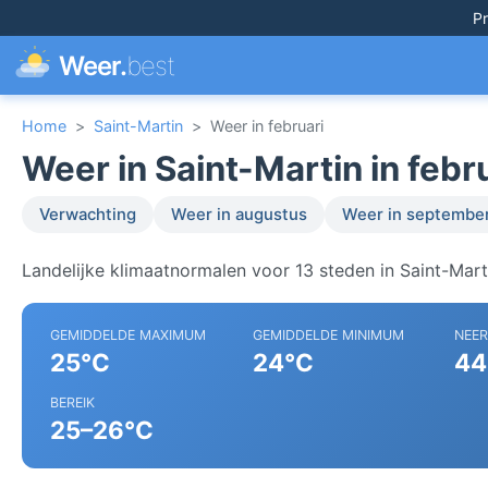
Pr
Weer.
best
Home
>
Saint-Martin
>
Weer in februari
Weer in Saint-Martin in febr
Verwachting
Weer in augustus
Weer in septembe
Landelijke klimaatnormalen voor 13 steden in Saint-Mart
GEMIDDELDE MAXIMUM
GEMIDDELDE MINIMUM
NEE
25°C
24°C
44
BEREIK
25–26°C