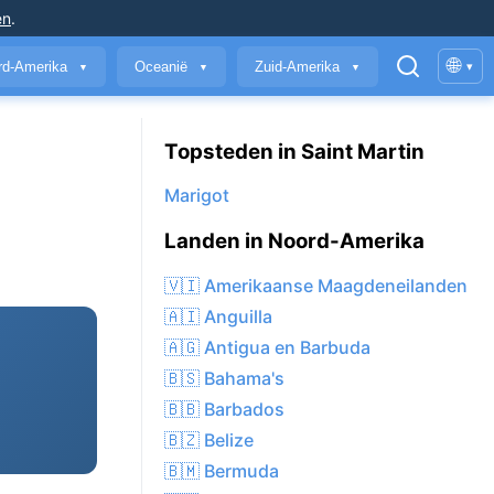
en
.
🌐
rd-Amerika
Oceanië
Zuid-Amerika
▾
▼
▼
▼
Topsteden in Saint Martin
Marigot
Landen in Noord-Amerika
🇻🇮 Amerikaanse Maagdeneilanden
🇦🇮 Anguilla
🇦🇬 Antigua en Barbuda
🇧🇸 Bahama's
🇧🇧 Barbados
🇧🇿 Belize
🇧🇲 Bermuda