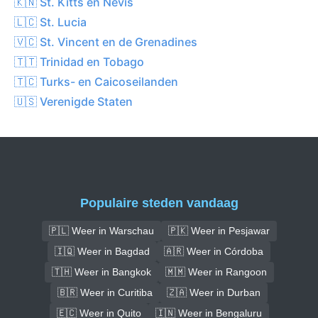
🇰🇳 St. Kitts en Nevis
🇱🇨 St. Lucia
🇻🇨 St. Vincent en de Grenadines
🇹🇹 Trinidad en Tobago
🇹🇨 Turks- en Caicoseilanden
🇺🇸 Verenigde Staten
Populaire steden vandaag
🇵🇱 Weer in Warschau
🇵🇰 Weer in Pesjawar
🇮🇶 Weer in Bagdad
🇦🇷 Weer in Córdoba
🇹🇭 Weer in Bangkok
🇲🇲 Weer in Rangoon
🇧🇷 Weer in Curitiba
🇿🇦 Weer in Durban
🇪🇨 Weer in Quito
🇮🇳 Weer in Bengaluru