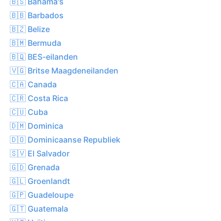
🇧🇸 Bahama's
🇧🇧 Barbados
🇧🇿 Belize
🇧🇲 Bermuda
🇧🇶 BES-eilanden
🇻🇬 Britse Maagdeneilanden
🇨🇦 Canada
🇨🇷 Costa Rica
🇨🇺 Cuba
🇩🇲 Dominica
🇩🇴 Dominicaanse Republiek
🇸🇻 El Salvador
🇬🇩 Grenada
🇬🇱 Groenlandt
🇬🇵 Guadeloupe
🇬🇹 Guatemala