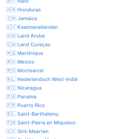
🇭🇹 Haïti
🇭🇳 Honduras
🇯🇲 Jamaica
🇰🇾 Kaaimaneilanden
🇦🇼 Land Aruba
🇨🇼 Land Curaçao
🇲🇶 Martinique
🇲🇽 Mexico
🇲🇸 Montserrat
🇳🇱 Nederlandsch West-Indië
🇳🇮 Nicaragua
🇵🇦 Panama
🇵🇷 Puerto Rico
🇧🇱 Saint-Barthélemy
🇵🇲 Saint-Pierre en Miquelon
🇸🇽 Sint-Maarten