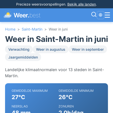
Precieze weersvoorspellingen
.
Bekijk alle landen
.
☰
Weer.
best
🌐
Home
>
Saint-Martin
>
Weer in juni
Weer in Saint-Martin in juni
Verwachting
Weer in augustus
Weer in september
Jaargemiddelden
Landelijke klimaatnormalen voor 13 steden in Saint-
Martin.
GEMIDDELDE MAXIMUM
GEMIDDELDE MINIMUM
27°C
26°C
NEERSLAG
ZONUREN
48 mm
2.0h/dag