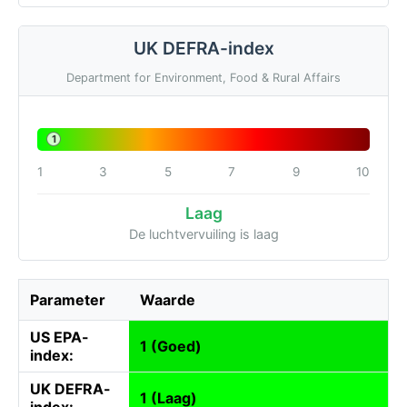
UK DEFRA-index
Department for Environment, Food & Rural Affairs
1
1
3
5
7
9
10
Laag
De luchtvervuiling is laag
Parameter
Waarde
US EPA-
1 (Goed)
index:
UK DEFRA-
1 (Laag)
index: