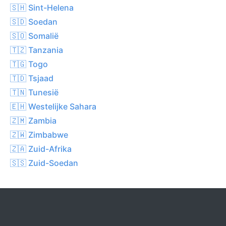
🇸🇭 Sint-Helena
🇸🇩 Soedan
🇸🇴 Somalië
🇹🇿 Tanzania
🇹🇬 Togo
🇹🇩 Tsjaad
🇹🇳 Tunesië
🇪🇭 Westelijke Sahara
🇿🇲 Zambia
🇿🇼 Zimbabwe
🇿🇦 Zuid-Afrika
🇸🇸 Zuid-Soedan