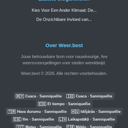
Kies Voor Een Ander Klimaat: De...
De Onzichtbare Invloed van...
Over Weer.best
Jouw betrouwbare bron voor nauwkeurige, live
weersvoorspellingen voor steden wereldwijd.
Weer.best © 2026. Alle rechten voorbehouden.
🇲🇾
🇮🇩
Cuaca · Sanniquellie
Cuaca · Sanniquellie
🇪🇸
El tiempo · Sanniquellie
🇹🇷
🇭🇺
Hava durumu · Sanniquellie
Időjárás · Sanniquellie
🇪🇪
🇱🇻
Ilm · Sanniquellie
Laikapstākļi · Sanniquellie
🇮🇹
🇫🇷
Meteo · Sanniquellie
Météo · Sanniquellie