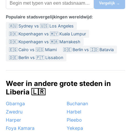
Vergelijk →
Populaire stadsvergelijkingen wereldwijd:
🇦🇺 Sydney vs 🇺🇸 Los Angeles
🇩🇰 Kopenhagen vs 🇲🇾 Kuala Lumpur
🇩🇰 Kopenhagen vs 🇲🇦 Marrakesh
🇪🇬 Caïro vs 🇺🇸 Miami
🇩🇪 Berlin vs 🇮🇩 Batavia
🇩🇪 Berlin vs 🇵🇹 Lissabon
Weer in andere grote steden in
Liberia 🇱🇷
Gbarnga
Buchanan
Zwedru
Harbel
Harper
Pleebo
Foya Kamara
Yekepa