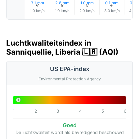
3.1 mm
2.8 mm
1.0 mm
0.1 mm
0.0
↑
↑
↑
↑
1.0 km/h
1.0 km/h
2.0 km/h
3.0 km/h
4.0 k
Luchtkwaliteitsindex in
Sanniquellie, Liberia 🇱🇷 (AQI)
US EPA-index
Environmental Protection Agency
1
1
2
3
4
5
6
Goed
De luchtkwaliteit wordt als bevredigend beschouwd