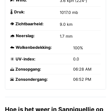
🌬️
Wind:
3.6 kph (224°)
🌡️
Druk:
1017.0 mb
👁️
Zichtbaarheid:
9.0 km
🌧️
Neerslag:
1.7 mm
☁️
Wolkenbedekking:
100%
☀️
UV-index:
0.0
🌅
Zonsopgang:
06:28 AM
🌇
Zonsondergang:
06:52 PM
Hoe is het weer in Sanniquellie op