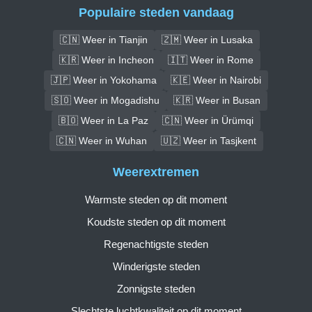
Populaire steden vandaag
🇨🇳 Weer in Tianjin
🇿🇲 Weer in Lusaka
🇰🇷 Weer in Incheon
🇮🇹 Weer in Rome
🇯🇵 Weer in Yokohama
🇰🇪 Weer in Nairobi
🇸🇴 Weer in Mogadishu
🇰🇷 Weer in Busan
🇧🇴 Weer in La Paz
🇨🇳 Weer in Ürümqi
🇨🇳 Weer in Wuhan
🇺🇿 Weer in Tasjkent
Weerextremen
Warmste steden op dit moment
Koudste steden op dit moment
Regenachtigste steden
Winderigste steden
Zonnigste steden
Slechtste luchtkwaliteit op dit moment