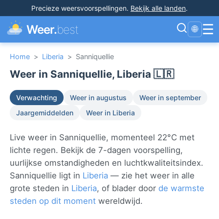
Precieze weersvoorspellingen
.
Bekijk alle landen
.
☰
Weer.
best
🌐
Home
>
Liberia
>
Sanniquellie
Weer in Sanniquellie, Liberia 🇱🇷
Verwachting
Weer in augustus
Weer in september
Jaargemiddelden
Weer in Liberia
Live weer in Sanniquellie, momenteel 22°C met
lichte regen. Bekijk de 7-dagen voorspelling,
uurlijkse omstandigheden en luchtkwaliteitsindex.
Sanniquellie ligt in
Liberia
— zie het weer in alle
grote steden in
Liberia
, of blader door
de warmste
steden op dit moment
wereldwijd.