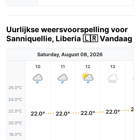
Uurlijkse weersvoorspelling voor
Sanniquellie, Liberia 🇱🇷 Vandaag
Saturday, August 08, 2026
10
11
12
13
1
26.0°C
24.0°C
22.
22.0°
22.0°C
22.0°
22.0°
22.0°
20.0°C
18.0°C