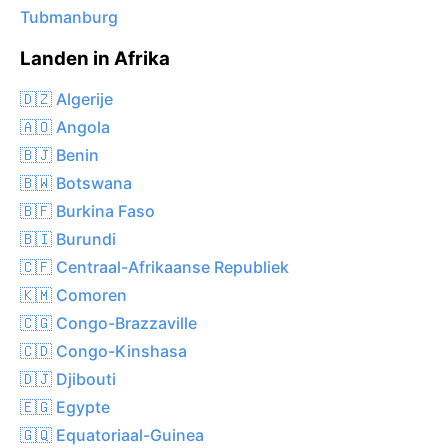
Tubmanburg
Landen in Afrika
🇩🇿 Algerije
🇦🇴 Angola
🇧🇯 Benin
🇧🇼 Botswana
🇧🇫 Burkina Faso
🇧🇮 Burundi
🇨🇫 Centraal-Afrikaanse Republiek
🇰🇲 Comoren
🇨🇬 Congo-Brazzaville
🇨🇩 Congo-Kinshasa
🇩🇯 Djibouti
🇪🇬 Egypte
🇬🇶 Equatoriaal-Guinea