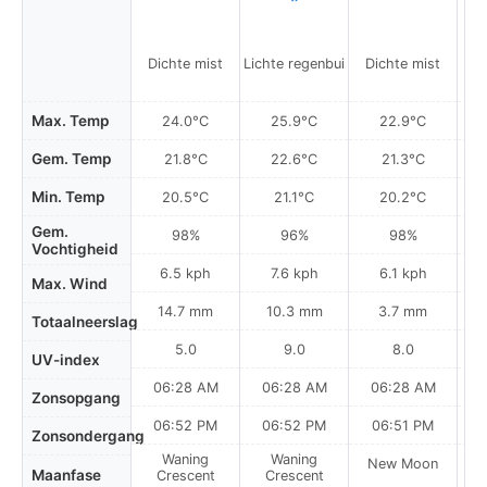
Dichte mist
Lichte regenbui
Dichte mist
D
Max. Temp
24.0°C
25.9°C
22.9°C
Gem. Temp
21.8°C
22.6°C
21.3°C
Min. Temp
20.5°C
21.1°C
20.2°C
Gem.
98%
96%
98%
Vochtigheid
6.5 kph
7.6 kph
6.1 kph
Max. Wind
14.7 mm
10.3 mm
3.7 mm
Totaalneerslag
5.0
9.0
8.0
UV-index
06:28 AM
06:28 AM
06:28 AM
0
Zonsopgang
06:52 PM
06:52 PM
06:51 PM
Zonsondergang
Waning
Waning
New Moon
N
Maanfase
Crescent
Crescent