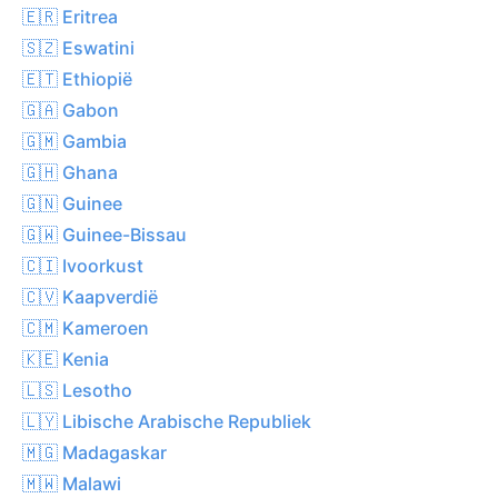
🇪🇷 Eritrea
🇸🇿 Eswatini
🇪🇹 Ethiopië
🇬🇦 Gabon
🇬🇲 Gambia
🇬🇭 Ghana
🇬🇳 Guinee
🇬🇼 Guinee-Bissau
🇨🇮 Ivoorkust
🇨🇻 Kaapverdië
🇨🇲 Kameroen
🇰🇪 Kenia
🇱🇸 Lesotho
🇱🇾 Libische Arabische Republiek
🇲🇬 Madagaskar
🇲🇼 Malawi