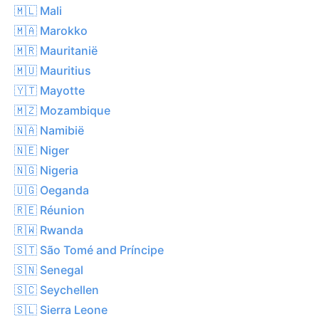
🇲🇱 Mali
🇲🇦 Marokko
🇲🇷 Mauritanië
🇲🇺 Mauritius
🇾🇹 Mayotte
🇲🇿 Mozambique
🇳🇦 Namibië
🇳🇪 Niger
🇳🇬 Nigeria
🇺🇬 Oeganda
🇷🇪 Réunion
🇷🇼 Rwanda
🇸🇹 São Tomé and Príncipe
🇸🇳 Senegal
🇸🇨 Seychellen
🇸🇱 Sierra Leone