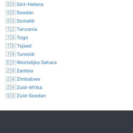
🇸🇭 Sint-Helena
🇸🇩 Soedan
🇸🇴 Somalië
🇹🇿 Tanzania
🇹🇬 Togo
🇹🇩 Tsjaad
🇹🇳 Tunesië
🇪🇭 Westelijke Sahara
🇿🇲 Zambia
🇿🇼 Zimbabwe
🇿🇦 Zuid-Afrika
🇸🇸 Zuid-Soedan