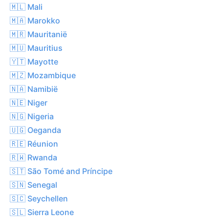
🇲🇱 Mali
🇲🇦 Marokko
🇲🇷 Mauritanië
🇲🇺 Mauritius
🇾🇹 Mayotte
🇲🇿 Mozambique
🇳🇦 Namibië
🇳🇪 Niger
🇳🇬 Nigeria
🇺🇬 Oeganda
🇷🇪 Réunion
🇷🇼 Rwanda
🇸🇹 São Tomé and Príncipe
🇸🇳 Senegal
🇸🇨 Seychellen
🇸🇱 Sierra Leone