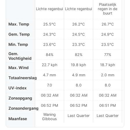
Plaatselijk
P
Lichte regenbui
Lichte regenbui
regen in de
r
buurt
Max. Temp
25.5°C
26.2°C
26.7°C
Gem. Temp
24.3°C
24.5°C
24.9°C
Min. Temp
23.6°C
23.3°C
23.5°C
Gem.
84%
82%
77%
Vochtigheid
22.7 kph
19.8 kph
18.7 kph
Max. Wind
4.7 mm
4.9 mm
2.0 mm
Totaalneerslag
7.0
8.0
8.0
UV-index
06:32 AM
06:32 AM
06:32 AM
0
Zonsopgang
06:52 PM
06:52 PM
06:51 PM
Zonsondergang
Waning
Last Quarter
Last Quarter
La
Maanfase
Gibbous