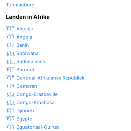
Tubmanburg
Landen in Afrika
🇩🇿 Algerije
🇦🇴 Angola
🇧🇯 Benin
🇧🇼 Botswana
🇧🇫 Burkina Faso
🇧🇮 Burundi
🇨🇫 Centraal-Afrikaanse Republiek
🇰🇲 Comoren
🇨🇬 Congo-Brazzaville
🇨🇩 Congo-Kinshasa
🇩🇯 Djibouti
🇪🇬 Egypte
🇬🇶 Equatoriaal-Guinea