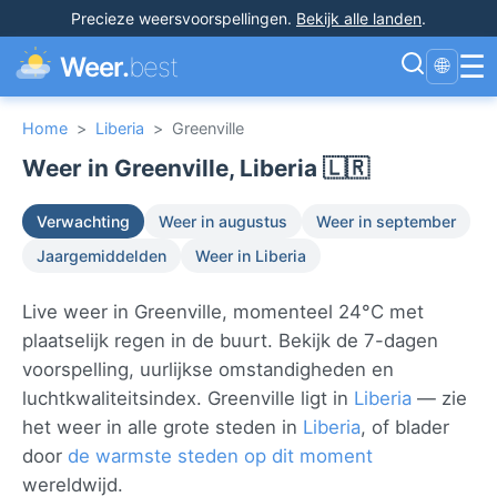
Precieze weersvoorspellingen
.
Bekijk alle landen
.
☰
Weer.
best
🌐
Home
>
Liberia
>
Greenville
Weer in Greenville, Liberia 🇱🇷
Verwachting
Weer in augustus
Weer in september
Jaargemiddelden
Weer in Liberia
Live weer in Greenville, momenteel 24°C met
plaatselijk regen in de buurt. Bekijk de 7-dagen
voorspelling, uurlijkse omstandigheden en
luchtkwaliteitsindex. Greenville ligt in
Liberia
— zie
het weer in alle grote steden in
Liberia
, of blader
door
de warmste steden op dit moment
wereldwijd.