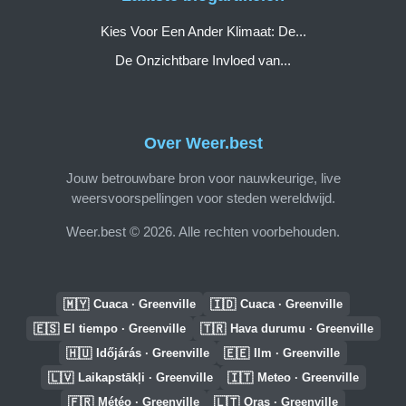
Kies Voor Een Ander Klimaat: De...
De Onzichtbare Invloed van...
Over Weer.best
Jouw betrouwbare bron voor nauwkeurige, live
weersvoorspellingen voor steden wereldwijd.
Weer.best © 2026. Alle rechten voorbehouden.
🇲🇾
🇮🇩
Cuaca · Greenville
Cuaca · Greenville
🇪🇸
🇹🇷
El tiempo · Greenville
Hava durumu · Greenville
🇭🇺
🇪🇪
Időjárás · Greenville
Ilm · Greenville
🇱🇻
🇮🇹
Laikapstākļi · Greenville
Meteo · Greenville
🇫🇷
🇱🇹
Météo · Greenville
Oras · Greenville