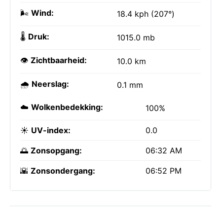
🌬️
Wind:
18.4 kph (207°)
🌡️
Druk:
1015.0 mb
👁️
Zichtbaarheid:
10.0 km
🌧️
Neerslag:
0.1 mm
☁️
Wolkenbedekking:
100%
☀️
UV-index:
0.0
🌅
Zonsopgang:
06:32 AM
🌇
Zonsondergang:
06:52 PM