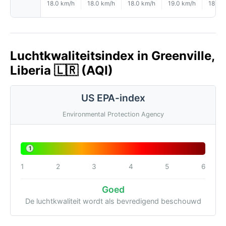
18.0 km/h
18.0 km/h
18.0 km/h
19.0 km/h
18.0 
Luchtkwaliteitsindex in Greenville,
Liberia 🇱🇷 (AQI)
US EPA-index
Environmental Protection Agency
1
1
2
3
4
5
6
Goed
De luchtkwaliteit wordt als bevredigend beschouwd