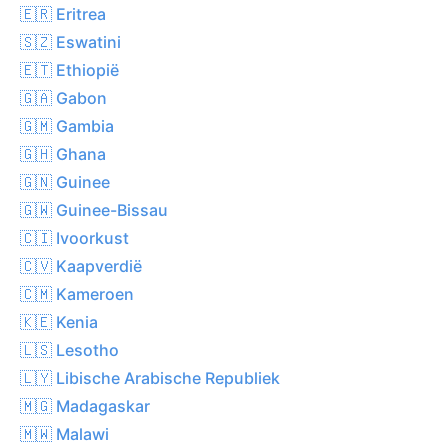
🇪🇷 Eritrea
🇸🇿 Eswatini
🇪🇹 Ethiopië
🇬🇦 Gabon
🇬🇲 Gambia
🇬🇭 Ghana
🇬🇳 Guinee
🇬🇼 Guinee-Bissau
🇨🇮 Ivoorkust
🇨🇻 Kaapverdië
🇨🇲 Kameroen
🇰🇪 Kenia
🇱🇸 Lesotho
🇱🇾 Libische Arabische Republiek
🇲🇬 Madagaskar
🇲🇼 Malawi