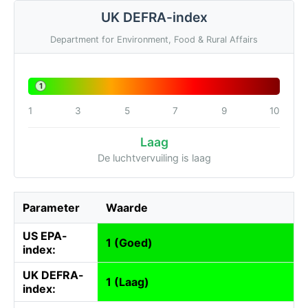
UK DEFRA-index
Department for Environment, Food & Rural Affairs
1
1
3
5
7
9
10
Laag
De luchtvervuiling is laag
Parameter
Waarde
US EPA-
1 (Goed)
index:
UK DEFRA-
1 (Laag)
index: