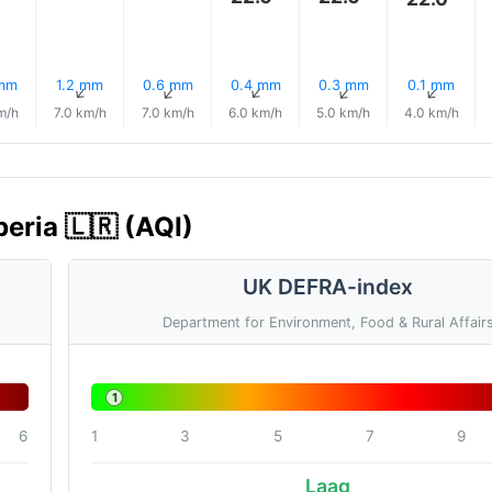
 mm
1.2 mm
0.6 mm
0.4 mm
0.3 mm
0.1 mm
↑
↑
↑
↑
↑
↑
m/h
7.0 km/h
7.0 km/h
6.0 km/h
5.0 km/h
4.0 km/h
beria 🇱🇷 (AQI)
UK DEFRA-index
Department for Environment, Food & Rural Affair
1
6
1
3
5
7
9
Laag