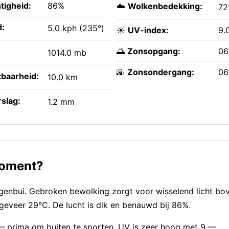
tigheid:
86%
☁️
Wolkenbedekking:
7
:
5.0 kph (235°)
☀️
UV-index:
9.
🌅
Zonsopgang:
06
1014.0 mb
🌇
Zonsondergang:
06
tbaarheid:
10.0 km
slag:
1.2 mm
moment?
genbui. Gebroken bewolking zorgt voor wisselend licht bo
eveer 29°C. De lucht is dik en benauwd bij 86%.
 — prima om buiten te sporten. UV is zeer hoog met 9 —