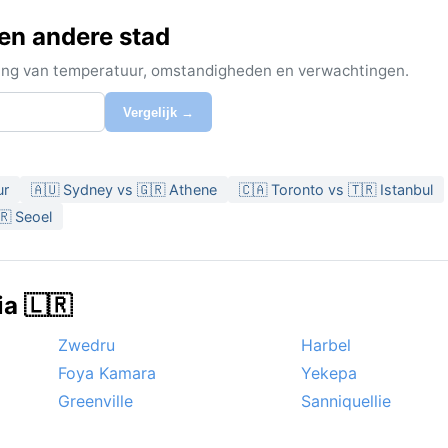
een andere stad
ijking van temperatuur, omstandigheden en verwachtingen.
Vergelijk →
ur
🇦🇺 Sydney vs 🇬🇷 Athene
🇨🇦 Toronto vs 🇹🇷 Istanbul
🇷 Seoel
ia 🇱🇷
Zwedru
Harbel
Foya Kamara
Yekepa
Greenville
Sanniquellie