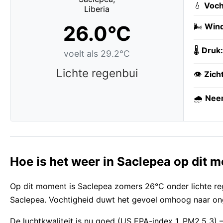
💧
Voch
26.0°C
🌬️
Wind
🌡️
Druk:
voelt als 29.2°C
Lichte regenbui
👁️
Zich
🌧️
Neer
Hoe is het weer in Saclepea op dit 
Op dit moment is Saclepea zomers 26°C onder lichte re
Saclepea. Vochtigheid duwt het gevoel omhoog naar ong
De luchtkwaliteit is nu goed (US EPA-index 1, PM2,5 3)