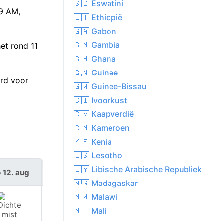
🇸🇿 Eswatini
29 AM,
🇪🇹 Ethiopië
🇬🇦 Gabon
🇬🇲 Gambia
et rond 11
🇬🇭 Ghana
🇬🇳 Guinee
ord voor
🇬🇼 Guinee-Bissau
🇨🇮 Ivoorkust
🇨🇻 Kaapverdië
🇨🇲 Kameroen
🇰🇪 Kenia
🇱🇸 Lesotho
🇱🇾 Libische Arabische Republiek
 12. aug
do 13. aug
🇲🇬 Madagaskar
🇲🇼 Malawi
🇲🇱 Mali