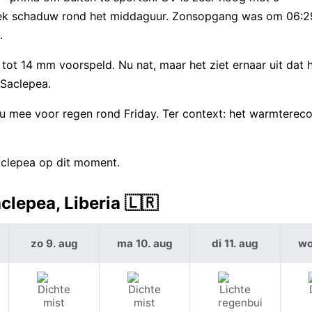
n zoek schaduw rond het middaguur. Zonsopgang was om 06:
.
tot 14 mm voorspeld. Nu nat, maar het ziet ernaar uit dat h
 Saclepea.
u mee voor regen rond Friday. Ter context: het warmterec
Saclepea op dit moment.
lepea, Liberia 🇱🇷
zo 9. aug
ma 10. aug
di 11. aug
wo