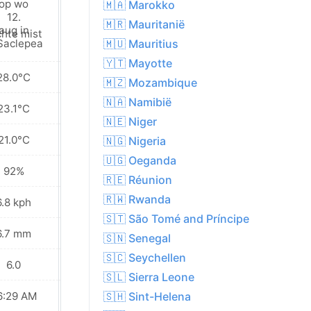
🇲🇦 Marokko
🇲🇷 Mauritanië
chte mist
Dichte mist
🇲🇺 Mauritius
🇾🇹 Mayotte
28.0°C
28.4°C
🇲🇿 Mozambique
🇳🇦 Namibië
23.1°C
23.3°C
🇳🇪 Niger
21.0°C
20.9°C
🇳🇬 Nigeria
🇺🇬 Oeganda
92%
90%
🇷🇪 Réunion
🇷🇼 Rwanda
6.8 kph
7.2 kph
🇸🇹 São Tomé and Príncipe
6.7 mm
3.1 mm
🇸🇳 Senegal
🇸🇨 Seychellen
6.0
6.0
🇸🇱 Sierra Leone
6:29 AM
06:29 AM
🇸🇭 Sint-Helena