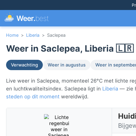
Pr
Weer.
best
Home
>
Liberia
>
Saclepea
Weer in Saclepea, Liberia 🇱🇷
Verwachting
Weer in augustus
Weer in septembe
Live weer in Saclepea, momenteel 26°C met lichte reg
en luchtkwaliteitsindex. Saclepea ligt in
Liberia
— zie h
steden op dit moment
wereldwijd.
Huidi
Bijge