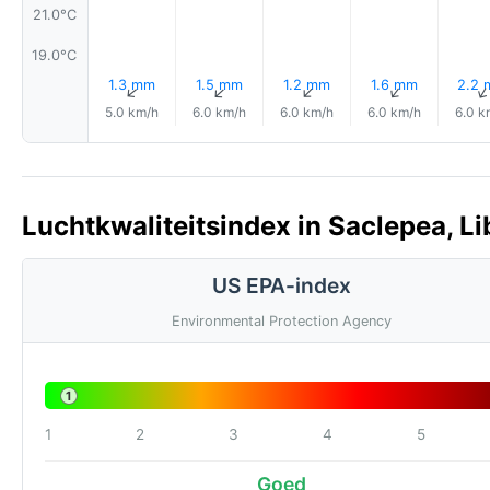
21.0°C
19.0°C
1.3 mm
1.5 mm
1.2 mm
1.6 mm
2.2
↑
↑
↑
↑
5.0 km/h
6.0 km/h
6.0 km/h
6.0 km/h
6.0 k
Luchtkwaliteitsindex in Saclepea, Li
US EPA-index
Environmental Protection Agency
1
1
2
3
4
5
Goed