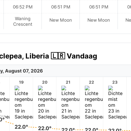
06:52 PM
06:51 PM
06:51 PM
0
Waning
New Moon
New Moon
N
Crescent
clepea, Liberia 🇱🇷 Vandaag
ay, August 07, 2026
8
19
20
21
22
23
0°
22.0°
22.0°
22.0°
22.0°
22.0°