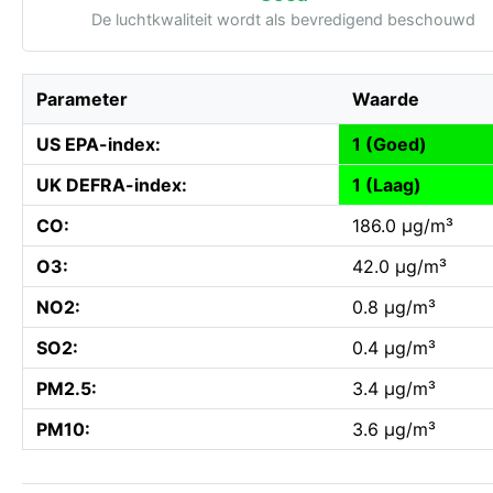
De luchtkwaliteit wordt als bevredigend beschouwd
Parameter
Waarde
US EPA-index:
1 (Goed)
UK DEFRA-index:
1 (Laag)
CO:
186.0 µg/m³
O3:
42.0 µg/m³
NO2:
0.8 µg/m³
SO2:
0.4 µg/m³
PM2.5:
3.4 µg/m³
PM10:
3.6 µg/m³