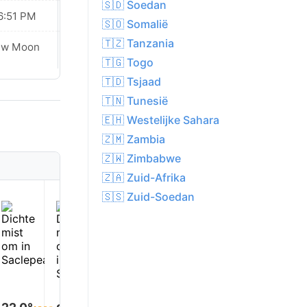
🇸🇩 Soedan
6:51 PM
06:50 PM
🇸🇴 Somalië
🇹🇿 Tanzania
ew Moon
New Moon
🇹🇬 Togo
🇹🇩 Tsjaad
🇹🇳 Tunesië
🇪🇭 Westelijke Sahara
🇿🇲 Zambia
🇿🇼 Zimbabwe
🇿🇦 Zuid-Afrika
1
2
3
4
5
🇸🇸 Zuid-Soedan
22.0°