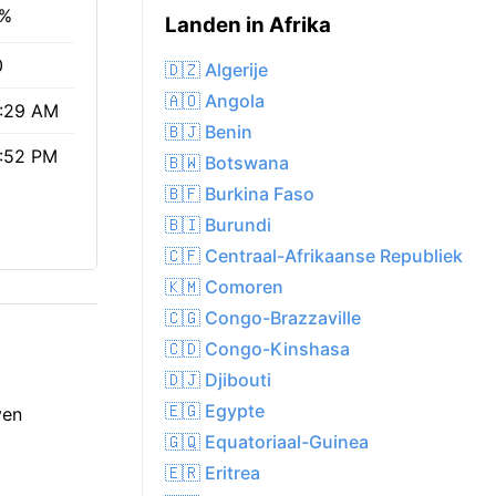
2%
Landen in Afrika
0
🇩🇿 Algerije
🇦🇴 Angola
:29 AM
🇧🇯 Benin
:52 PM
🇧🇼 Botswana
🇧🇫 Burkina Faso
🇧🇮 Burundi
🇨🇫 Centraal-Afrikaanse Republiek
🇰🇲 Comoren
🇨🇬 Congo-Brazzaville
🇨🇩 Congo-Kinshasa
🇩🇯 Djibouti
🇪🇬 Egypte
ven
🇬🇶 Equatoriaal-Guinea
🇪🇷 Eritrea