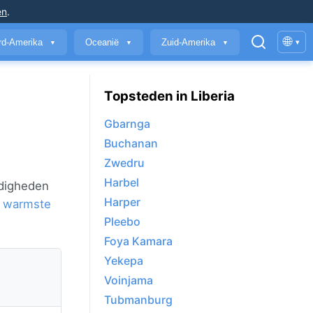
en
.
🌐
rd-Amerika
Oceanië
Zuid-Amerika
▾
▼
▼
▼
Topsteden in Liberia
Gbarnga
Buchanan
Zwedru
Harbel
ndigheden
Harper
 warmste
Pleebo
Foya Kamara
Yekepa
Voinjama
Tubmanburg