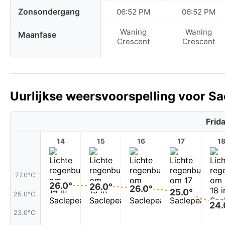
Zonsondergang
06:52 PM
06:52 PM
Waning
Waning
Maanfase
Crescent
Crescent
Uurlijkse weersvoorspelling voor Sa
Frid
14
15
16
17
1
27.0°C
26.0°
26.0°
26.0°
25.0°
25.0°C
24.
23.0°C