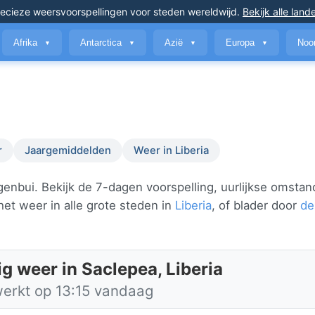
ecieze weersvoorspellingen
voor steden wereldwijd
.
Bekijk alle land
Afrika
Antarctica
Azië
Europa
Noo
▼
▼
▼
▼
r
Jaargemiddelden
Weer in Liberia
enbui. Bekijk de 7-dagen voorspelling, uurlijkse omsta
et weer in alle grote steden in
Liberia
, of blader door
de
g weer in Saclepea, Liberia
werkt op 13:15 vandaag