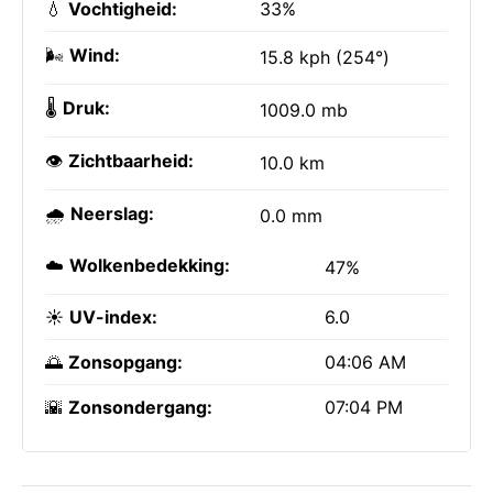
💧
Vochtigheid:
33%
🌬️
Wind:
15.8 kph (254°)
🌡️
Druk:
1009.0 mb
👁️
Zichtbaarheid:
10.0 km
🌧️
Neerslag:
0.0 mm
☁️
Wolkenbedekking:
47%
☀️
UV-index:
6.0
🌅
Zonsopgang:
04:06 AM
🌇
Zonsondergang:
07:04 PM