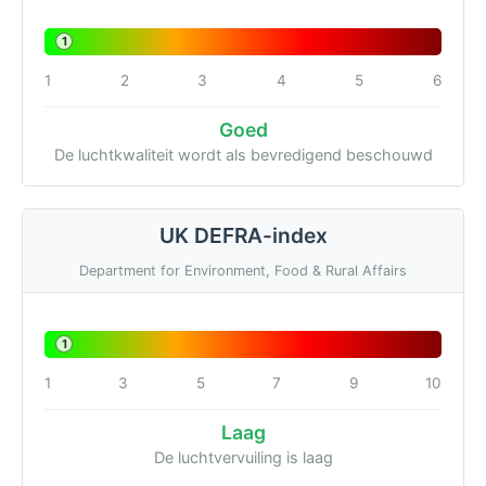
1
1
2
3
4
5
6
Goed
De luchtkwaliteit wordt als bevredigend beschouwd
UK DEFRA-index
Department for Environment, Food & Rural Affairs
1
1
3
5
7
9
10
Laag
De luchtvervuiling is laag