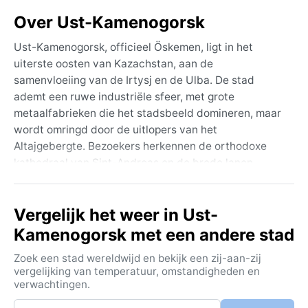
Over Ust-Kamenogorsk
Ust-Kamenogorsk, officieel Öskemen, ligt in het
uiterste oosten van Kazachstan, aan de
samenvloeiing van de Irtysj en de Ulba. De stad
ademt een ruwe industriële sfeer, met grote
metaalfabrieken die het stadsbeeld domineren, maar
wordt omringd door de uitlopers van het
Altajgebergte. Bezoekers herkennen de orthodoxe
kathedraal van Sint-Andreas en de brede lanen,
terwijl de rivieren prachtige wandelpaden bieden. Het
is een plek waar de Kazachse steppe overgaat in
Vergelijk het weer in Ust-
bergachtig terrein, ideaal voor wie zowel cultuur als
natuur wil ervaren.
Kamenogorsk met een andere stad
Het klimaat is volgens Köppen Dfb: een vochtig
Zoek een stad wereldwijd en bekijk een zij-aan-zij
landklimaat met warme zomers. De winters zijn lang
vergelijking van temperatuur, omstandigheden en
verwachtingen.
en streng, met temperaturen ver onder het vriespunt
en dikke sneeuwlagen. Januari is de koudste maand