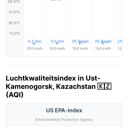
26.0°C
21.0°C
16.0°C
11.0°C
0.2 mm
0.0 mm
3% Regen
3% Regen
2% Re
↑
↑
↑
↑
16.0 km/h
16.0 km/h
18.0 km/h
19.0 km/h
15.0 
Luchtkwaliteitsindex in Ust-
Kamenogorsk, Kazachstan 🇰🇿
(AQI)
US EPA-index
Environmental Protection Agency