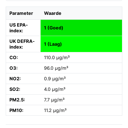
Parameter
Waarde
US EPA-
1 (Goed)
index:
UK DEFRA-
1 (Laag)
index:
CO:
110.0 µg/m³
O3:
96.0 µg/m³
NO2:
0.9 µg/m³
SO2:
4.0 µg/m³
PM2.5:
7.7 µg/m³
PM10:
11.2 µg/m³