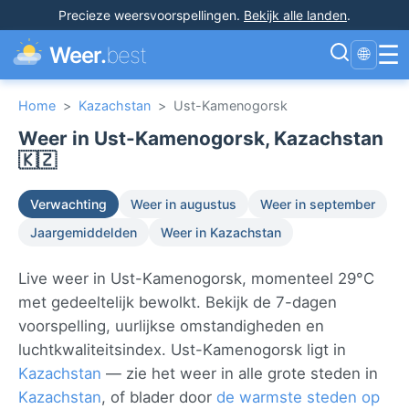
Precieze weersvoorspellingen
.
Bekijk alle landen
.
☰
Weer.
best
🌐
Home
>
Kazachstan
>
Ust-Kamenogorsk
Weer in Ust-Kamenogorsk, Kazachstan
🇰🇿
Verwachting
Weer in augustus
Weer in september
Jaargemiddelden
Weer in Kazachstan
Live weer in Ust-Kamenogorsk, momenteel 29°C
met gedeeltelijk bewolkt. Bekijk de 7-dagen
voorspelling, uurlijkse omstandigheden en
luchtkwaliteitsindex. Ust-Kamenogorsk ligt in
Kazachstan
— zie het weer in alle grote steden in
Kazachstan
, of blader door
de warmste steden op