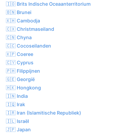
🇮🇴 Brits Indische Oceaanterritorium
🇧🇳 Brunei
🇰🇭 Cambodja
🇨🇽 Christmaseiland
🇨🇳 Chyna
🇨🇨 Cocoseilanden
🇰🇵 Coeree
🇨🇾 Cyprus
🇵🇭 Filippijnen
🇬🇪 Georgië
🇭🇰 Hongkong
🇮🇳 India
🇮🇶 Irak
🇮🇷 Iran (Islamitische Republiek)
🇮🇱 Israël
🇯🇵 Japan