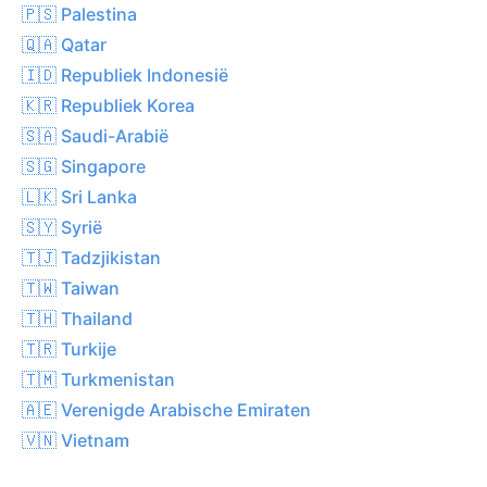
🇵🇸 Palestina
🇶🇦 Qatar
🇮🇩 Republiek Indonesië
🇰🇷 Republiek Korea
🇸🇦 Saudi-Arabië
🇸🇬 Singapore
🇱🇰 Sri Lanka
🇸🇾 Syrië
🇹🇯 Tadzjikistan
🇹🇼 Taiwan
🇹🇭 Thailand
🇹🇷 Turkije
🇹🇲 Turkmenistan
🇦🇪 Verenigde Arabische Emiraten
🇻🇳 Vietnam