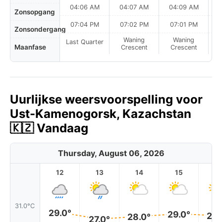
04:06 AM
04:07 AM
04:09 AM
Zonsopgang
07:04 PM
07:02 PM
07:01 PM
Zonsondergang
Waning
Waning
Last Quarter
Maanfase
Crescent
Crescent
Uurlijkse weersvoorspelling voor
Ust-Kamenogorsk, Kazachstan
🇰🇿 Vandaag
Thursday, August 06, 2026
12
13
14
15
1
31.0°C
29.0°
29.0°
28.
28.0°
27.0°