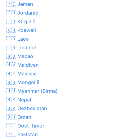
🇾🇪 Jemen
🇯🇴 Jordanië
🇰🇬 Kirgizië
🇰🇼 Koeweit
🇱🇦 Laos
🇱🇧 Libanon
🇲🇴 Macao
🇲🇻 Maldiven
🇲🇾 Maleisië
🇲🇳 Mongolië
🇲🇲 Myanmar (Birma)
🇳🇵 Nepal
🇺🇿 Oezbekistan
🇴🇲 Oman
🇹🇱 Oost-Timor
🇵🇰 Pakistan