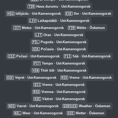
🇹🇷
Hava durumu · Ust-Kamenogorsk
🇭🇺
🇪🇪
Időjárás · Ust-Kamenogorsk
Ilm · Ust-Kamenogorsk
🇱🇻
Laikapstākļi · Ust-Kamenogorsk
🇮🇹
🇫🇷
Meteo · Ust-Kamenogorsk
Météo · Öskemen
🇱🇹
Oras · Ust-Kamenogorsk
🇵🇱
Pogoda · Ust-Kamienogorsk
🇸🇰
Počasie · Ust-Kamenogorsk
🇨🇿
🇫🇮
Počasí · Ust-Kamenogorsk
Sää · Ust-Kamenogorsk
🇵🇹
Tempo · Ust-Kamenogorsk
🇻🇳
Thời tiết · Ust-Kamenogorsk
🇩🇰
🇷🇸
Vejret · Ust-Kamenogorsk
Vreme · Ust-Kamenogorsk
🇸🇮
Vreme · Ust-Kamenogorsk
🇷🇴
Vremea · Ust-Kamenogorsk
🇸🇪
Vädret · Ust-Kamenogorsk
🇳🇴
🇬🇧🇺🇸
Været · Ust-Kamenogorsk
Weather · Oskemen
🇳🇱
🇩🇪
Weer · Ust-Kamenogorsk
Wetter · Öskemen