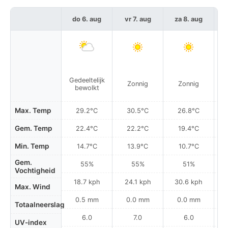
do 6. aug
vr 7. aug
za 8. aug
Gedeeltelijk
Zonnig
Zonnig
bewolkt
Max. Temp
29.2°C
30.5°C
26.8°C
Gem. Temp
22.4°C
22.2°C
19.4°C
Min. Temp
14.7°C
13.9°C
10.7°C
Gem.
55%
55%
51%
Vochtigheid
18.7 kph
24.1 kph
30.6 kph
Max. Wind
0.5 mm
0.0 mm
0.0 mm
Totaalneerslag
6.0
7.0
6.0
UV-index