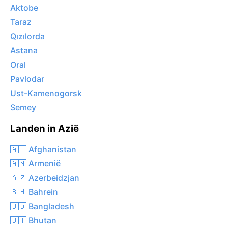
Aktobe
Taraz
Qızılorda
Astana
Oral
Pavlodar
Ust-Kamenogorsk
Semey
Landen in Azië
🇦🇫 Afghanistan
🇦🇲 Armenië
🇦🇿 Azerbeidzjan
🇧🇭 Bahrein
🇧🇩 Bangladesh
🇧🇹 Bhutan