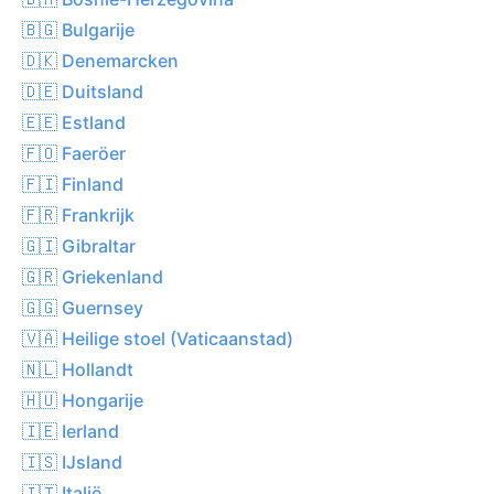
🇧🇬 Bulgarije
🇩🇰 Denemarcken
🇩🇪 Duitsland
🇪🇪 Estland
🇫🇴 Faeröer
🇫🇮 Finland
🇫🇷 Frankrijk
🇬🇮 Gibraltar
🇬🇷 Griekenland
🇬🇬 Guernsey
🇻🇦 Heilige stoel (Vaticaanstad)
🇳🇱 Hollandt
🇭🇺 Hongarije
🇮🇪 Ierland
🇮🇸 IJsland
🇮🇹 Italië