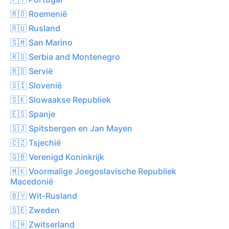
🇷🇴 Roemenië
🇷🇺 Rusland
🇸🇲 San Marino
🇷🇸 Serbia and Montenegro
🇷🇸 Servië
🇸🇮 Slovenië
🇸🇰 Slowaakse Republiek
🇪🇸 Spanje
🇸🇯 Spitsbergen en Jan Mayen
🇨🇿 Tsjechië
🇬🇧 Verenigd Koninkrijk
🇲🇰 Voormalige Joegoslavische Republiek
Macedonië
🇧🇾 Wit-Rusland
🇸🇪 Zweden
🇨🇭 Zwitserland