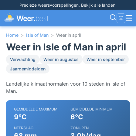
Precieze weersvoorspellingen
.
Bekijk alle landen
.
☰
Weer.
best
🌐
Home
>
Isle of Man
>
Weer in april
Weer in Isle of Man in april
Verwachting
Weer in augustus
Weer in september
Jaargemiddelden
Landelijke klimaatnormalen voor 10 steden in Isle of
Man.
GEMIDDELDE MAXIMUM
GEMIDDELDE MINIMUM
9°C
6°C
NEERSLAG
ZONUREN
68 mm
3.0h/dag