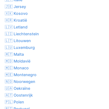
🇯🇪 Jersey
🇽🇰 Kosovo
🇭🇷 Kroatië
🇱🇻 Letland
🇱🇮 Liechtenstein
🇱🇹 Litouwen
🇱🇺 Luxemburg
🇲🇹 Malta
🇲🇩 Moldavië
🇲🇨 Monaco
🇲🇪 Montenegro
🇳🇴 Noorwegen
🇺🇦 Oekraïne
🇦🇹 Oostenrijk
🇵🇱 Polen
🇵🇹 Portugal