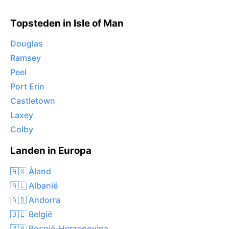
Topsteden in Isle of Man
Douglas
Ramsey
Peel
Port Erin
Castletown
Laxey
Colby
Landen in Europa
🇦🇽 Åland
🇦🇱 Albanië
🇦🇩 Andorra
🇧🇪 België
🇧🇦 Bosnië-Herzegovina