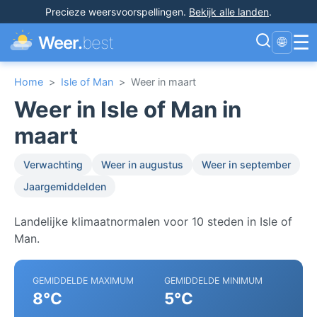
Precieze weersvoorspellingen
.
Bekijk alle landen
.
☰
Weer.
best
🌐
Home
>
Isle of Man
>
Weer in maart
Weer in Isle of Man in
maart
Verwachting
Weer in augustus
Weer in september
Jaargemiddelden
Landelijke klimaatnormalen voor 10 steden in Isle of
Man.
GEMIDDELDE MAXIMUM
GEMIDDELDE MINIMUM
8°C
5°C