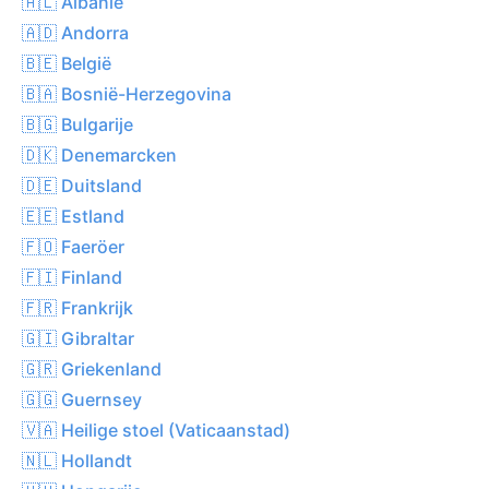
🇦🇱 Albanië
🇦🇩 Andorra
🇧🇪 België
🇧🇦 Bosnië-Herzegovina
🇧🇬 Bulgarije
🇩🇰 Denemarcken
🇩🇪 Duitsland
🇪🇪 Estland
🇫🇴 Faeröer
🇫🇮 Finland
🇫🇷 Frankrijk
🇬🇮 Gibraltar
🇬🇷 Griekenland
🇬🇬 Guernsey
🇻🇦 Heilige stoel (Vaticaanstad)
🇳🇱 Hollandt