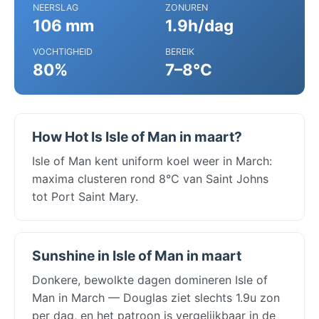
NEERSLAG
ZONUREN
106 mm
1.9h/dag
VOCHTIGHEID
BEREIK
80%
7–8°C
How Hot Is Isle of Man in maart?
Isle of Man kent uniform koel weer in March:
maxima clusteren rond 8°C van Saint Johns
tot Port Saint Mary.
Sunshine in Isle of Man in maart
Donkere, bewolkte dagen domineren Isle of
Man in March — Douglas ziet slechts 1.9u zon
per dag, en het patroon is vergelijkbaar in de