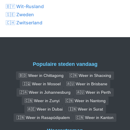
🇧🇾 Wit-Rusland
🇸🇪 Zweden
🇨🇭 Zwitserland
Populaire steden vandaag
🇧🇩 Weer in Chittagong
🇨🇳 Weer in Shaoxing
🇮🇶 Weer in Mosoel
🇦🇺 Weer in Brisbane
🇿🇦 Weer in Johannesburg
🇦🇺 Weer in Perth
🇨🇳 Weer in Zunyi
🇨🇳 Weer in Nantong
🇦🇪 Weer in Dubai
🇮🇳 Weer in Surat
🇮🇳 Weer in Rasapūdipalem
🇨🇳 Weer in Kanton