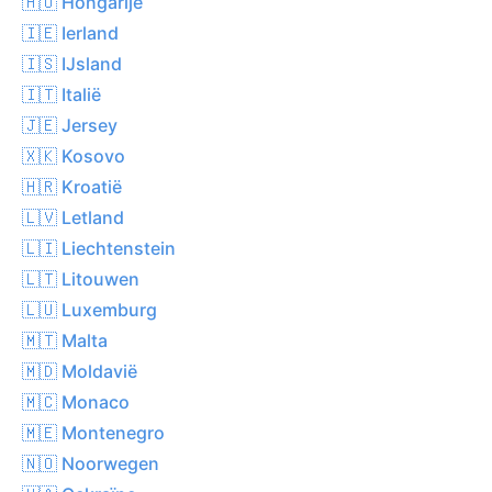
🇭🇺 Hongarije
🇮🇪 Ierland
🇮🇸 IJsland
🇮🇹 Italië
🇯🇪 Jersey
🇽🇰 Kosovo
🇭🇷 Kroatië
🇱🇻 Letland
🇱🇮 Liechtenstein
🇱🇹 Litouwen
🇱🇺 Luxemburg
🇲🇹 Malta
🇲🇩 Moldavië
🇲🇨 Monaco
🇲🇪 Montenegro
🇳🇴 Noorwegen