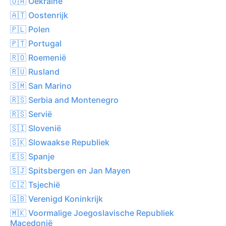
🇺🇦 Oekraïne
🇦🇹 Oostenrijk
🇵🇱 Polen
🇵🇹 Portugal
🇷🇴 Roemenië
🇷🇺 Rusland
🇸🇲 San Marino
🇷🇸 Serbia and Montenegro
🇷🇸 Servië
🇸🇮 Slovenië
🇸🇰 Slowaakse Republiek
🇪🇸 Spanje
🇸🇯 Spitsbergen en Jan Mayen
🇨🇿 Tsjechië
🇬🇧 Verenigd Koninkrijk
🇲🇰 Voormalige Joegoslavische Republiek
Macedonië