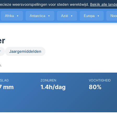
ecieze weersvoorspellingen
voor steden wereldwijd
.
Bekijk alle land
Afrika
Antarctica
Azië
Europa
Noo
▼
▼
▼
▼
er
r
Jaargemiddelden
.
RSLAG
ZONUREN
VOCHTIGHEID
7 mm
1.4h/dag
80%