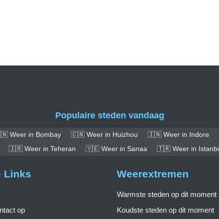
Populaire steden vandaag
🇳 Weer in Bombay
🇨🇳 Weer in Huizhou
🇮🇳 Weer in Indore
🇮🇷 Weer in Teheran
🇾🇪 Weer in Sanaa
🇹🇷 Weer in Istanb
e Links
Weerextremen
Warmste steden op dit moment
tact op
Koudste steden op dit moment