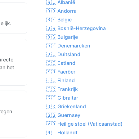
🇦🇱 Albanië
🇦🇩 Andorra
🇧🇪 België
lijk.
🇧🇦 Bosnië-Herzegovina
🇧🇬 Bulgarije
🇩🇰 Denemarcken
🇩🇪 Duitsland
irecte
🇪🇪 Estland
an het
🇫🇴 Faeröer
🇫🇮 Finland
🇫🇷 Frankrijk
🇬🇮 Gibraltar
🇬🇷 Griekenland
 regen
🇬🇬 Guernsey
🇻🇦 Heilige stoel (Vaticaanstad)
🇳🇱 Hollandt