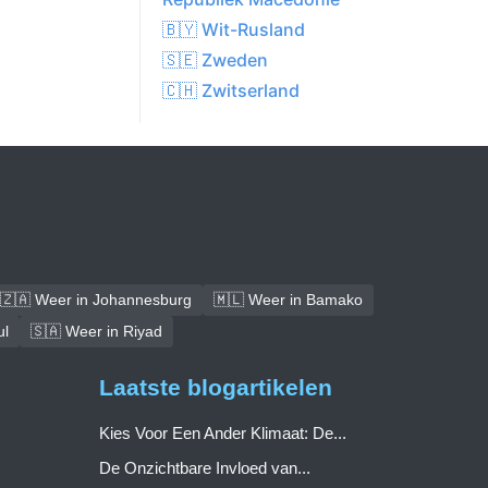
🇧🇾 Wit-Rusland
🇸🇪 Zweden
🇨🇭 Zwitserland
🇿🇦 Weer in Johannesburg
🇲🇱 Weer in Bamako
ul
🇸🇦 Weer in Riyad
Laatste blogartikelen
Kies Voor Een Ander Klimaat: De...
De Onzichtbare Invloed van...