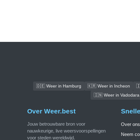
🇩🇪 Weer in Hamburg
🇰🇷 Weer in Incheon

🇮🇳 Weer in Vadodara
Over Weer.best
Snell
Jouw betrouwbare bron voor
Over ons
nauwkeurige, live weersvoorspellingen
Neem con
voor steden wereldwijd.