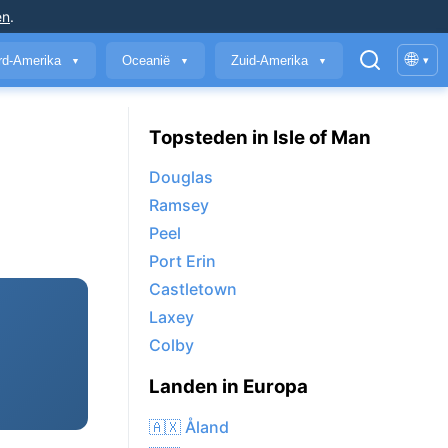
en
.
🌐
rd-Amerika
Oceanië
Zuid-Amerika
▾
▼
▼
▼
Topsteden in Isle of Man
Douglas
Ramsey
Peel
Port Erin
Castletown
Laxey
Colby
Landen in Europa
🇦🇽 Åland