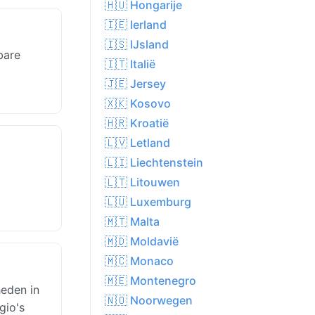
🇭🇺 Hongarije
🇮🇪 Ierland
🇮🇸 IJsland
bare
🇮🇹 Italië
🇯🇪 Jersey
🇽🇰 Kosovo
🇭🇷 Kroatië
🇱🇻 Letland
🇱🇮 Liechtenstein
🇱🇹 Litouwen
🇱🇺 Luxemburg
🇲🇹 Malta
🇲🇩 Moldavië
🇲🇨 Monaco
🇲🇪 Montenegro
heden in
🇳🇴 Noorwegen
gio's