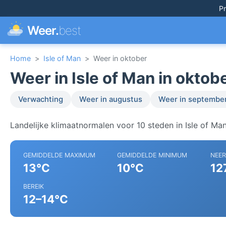
Pr
Weer.
best
Home
>
Isle of Man
>
Weer in oktober
Weer in Isle of Man in oktob
Verwachting
Weer in augustus
Weer in septembe
Landelijke klimaatnormalen voor 10 steden in Isle of Man
GEMIDDELDE MAXIMUM
GEMIDDELDE MINIMUM
NEE
13°C
10°C
12
BEREIK
12–14°C