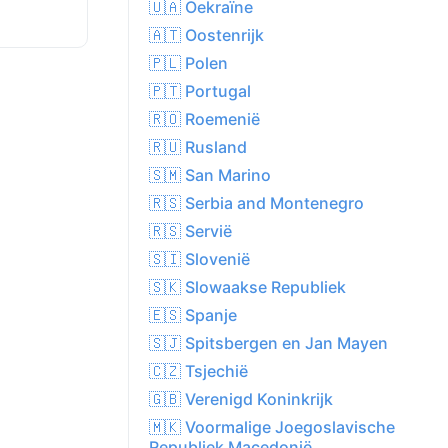
🇺🇦 Oekraïne
🇦🇹 Oostenrijk
🇵🇱 Polen
🇵🇹 Portugal
🇷🇴 Roemenië
🇷🇺 Rusland
🇸🇲 San Marino
🇷🇸 Serbia and Montenegro
🇷🇸 Servië
🇸🇮 Slovenië
🇸🇰 Slowaakse Republiek
🇪🇸 Spanje
🇸🇯 Spitsbergen en Jan Mayen
🇨🇿 Tsjechië
🇬🇧 Verenigd Koninkrijk
🇲🇰 Voormalige Joegoslavische
Republiek Macedonië