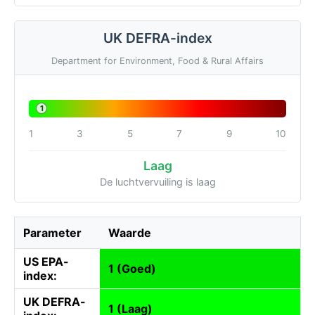
UK DEFRA-index
Department for Environment, Food & Rural Affairs
1
1
3
5
7
9
10
Laag
De luchtvervuiling is laag
Parameter
Waarde
US EPA-
1 (Goed)
index:
UK DEFRA-
1 (Laag)