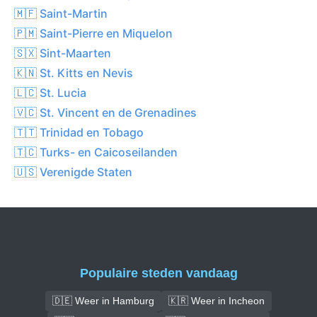
🇲🇫 Saint-Martin
🇵🇲 Saint-Pierre en Miquelon
🇸🇽 Sint-Maarten
🇰🇳 St. Kitts en Nevis
🇱🇨 St. Lucia
🇻🇨 St. Vincent en de Grenadines
🇹🇹 Trinidad en Tobago
🇹🇨 Turks- en Caicoseilanden
🇺🇸 Verenigde Staten
Populaire steden vandaag
🇩🇪 Weer in Hamburg
🇰🇷 Weer in Incheon