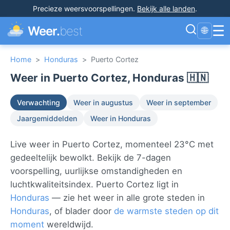
Precieze weersvoorspellingen
.
Bekijk alle landen
.
☰
Weer.
best
🌐
Home
>
Honduras
>
Puerto Cortez
Weer in Puerto Cortez, Honduras 🇭🇳
Verwachting
Weer in augustus
Weer in september
Jaargemiddelden
Weer in Honduras
Live weer in Puerto Cortez, momenteel 23°C met
gedeeltelijk bewolkt. Bekijk de 7-dagen
voorspelling, uurlijkse omstandigheden en
luchtkwaliteitsindex. Puerto Cortez ligt in
Honduras
— zie het weer in alle grote steden in
Honduras
, of blader door
de warmste steden op dit
moment
wereldwijd.