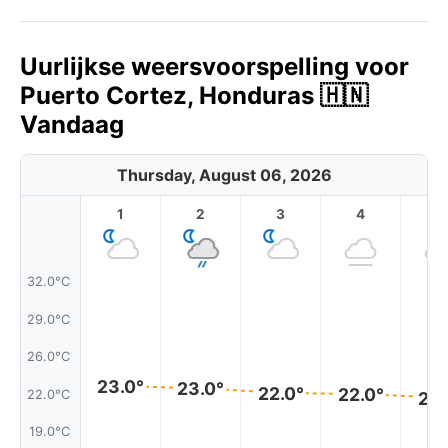
Uurlijkse weersvoorspelling voor
Puerto Cortez, Honduras 🇭🇳
Vandaag
Thursday, August 06, 2026
1
2
3
4
5
32.0°C
29.0°C
26.0°C
23.0°
23.0°
22.0°
22.0°
22.0°C
22.
19.0°C