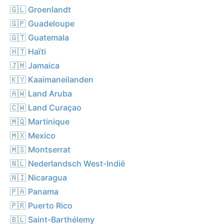
🇬🇱 Groenlandt
🇬🇵 Guadeloupe
🇬🇹 Guatemala
🇭🇹 Haïti
🇯🇲 Jamaica
🇰🇾 Kaaimaneilanden
🇦🇼 Land Aruba
🇨🇼 Land Curaçao
🇲🇶 Martinique
🇲🇽 Mexico
🇲🇸 Montserrat
🇳🇱 Nederlandsch West-Indië
🇳🇮 Nicaragua
🇵🇦 Panama
🇵🇷 Puerto Rico
🇧🇱 Saint-Barthélemy