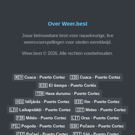
Over Weer.best
Jouw betrouwbare bron voor nauwkeurige, live
weersvoorspellingen voor steden wereldwijd.
Weer.best © 2026. Alle rechten voorbehouden.
🇲🇾
🇮🇩
Cuaca · Puerto Cortez
Cuaca · Puerto Cortez
🇪🇸
El tiempo · Puerto Cortés
🇹🇷
Hava durumu · Puerto Cortez
🇭🇺
🇪🇪
Időjárás · Puerto Cortez
Ilm · Puerto Cortez
🇱🇻
🇮🇹
Laikapstākļi · Puerto Cortez
Meteo · Puerto Cortez
🇫🇷
🇱🇹
Météo · Puerto Cortez
Oras · Puerto Cortez
🇵🇱
🇸🇰
Pogoda · Puerto Cortez
Počasie · Puerto Cortez
🇨🇿
🇫🇮
Počasí · Puerto Cortez
Sää · Puerto Cortez