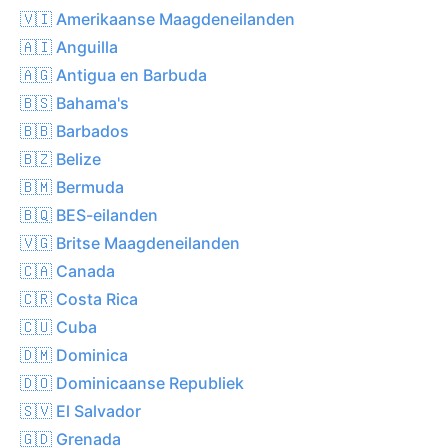
🇻🇮 Amerikaanse Maagdeneilanden
🇦🇮 Anguilla
🇦🇬 Antigua en Barbuda
🇧🇸 Bahama's
🇧🇧 Barbados
🇧🇿 Belize
🇧🇲 Bermuda
🇧🇶 BES-eilanden
🇻🇬 Britse Maagdeneilanden
🇨🇦 Canada
🇨🇷 Costa Rica
🇨🇺 Cuba
🇩🇲 Dominica
🇩🇴 Dominicaanse Republiek
🇸🇻 El Salvador
🇬🇩 Grenada