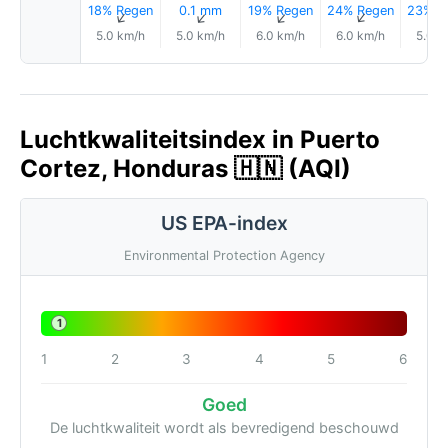
18% Regen
0.1 mm
19% Regen
24% Regen
23% R
↑
↑
↑
↑
5.0 km/h
5.0 km/h
6.0 km/h
6.0 km/h
5.0 k
Luchtkwaliteitsindex in Puerto
Cortez, Honduras 🇭🇳 (AQI)
US EPA-index
Environmental Protection Agency
1
1
2
3
4
5
6
Goed
De luchtkwaliteit wordt als bevredigend beschouwd