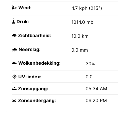
🌬️
Wind:
4.7 kph (215°)
🌡️
Druk:
1014.0 mb
👁️
Zichtbaarheid:
10.0 km
🌧️
Neerslag:
0.0 mm
☁️
Wolkenbedekking:
30%
☀️
UV-index:
0.0
🌅
Zonsopgang:
05:34 AM
🌇
Zonsondergang:
06:20 PM