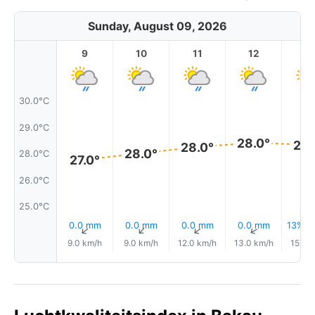
Sunday, August 09, 2026
9
10
11
12
1
30.0°C
29.0°C
28.0°
28.
28.0°
28.0°
28.0°C
27.0°
26.0°C
25.0°C
0.0 mm
0.0 mm
0.0 mm
0.0 mm
13% R
↑
↑
↑
↑
9.0 km/h
9.0 km/h
12.0 km/h
13.0 km/h
15.0 