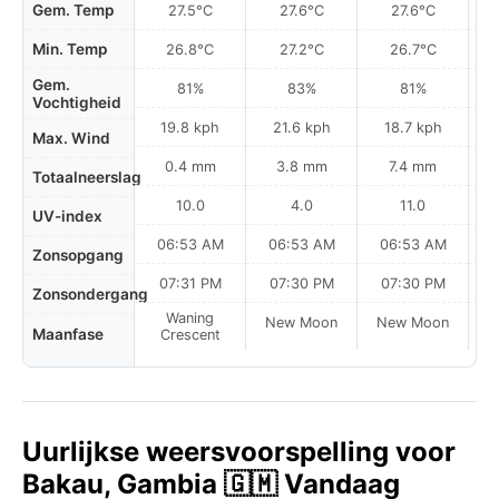
Gem. Temp
27.5°C
27.6°C
27.6°C
Min. Temp
26.8°C
27.2°C
26.7°C
Gem.
81%
83%
81%
Vochtigheid
19.8 kph
21.6 kph
18.7 kph
Max. Wind
0.4 mm
3.8 mm
7.4 mm
Totaalneerslag
10.0
4.0
11.0
UV-index
06:53 AM
06:53 AM
06:53 AM
0
Zonsopgang
07:31 PM
07:30 PM
07:30 PM
Zonsondergang
Waning
New Moon
New Moon
N
Maanfase
Crescent
Uurlijkse weersvoorspelling voor
Bakau, Gambia 🇬🇲 Vandaag