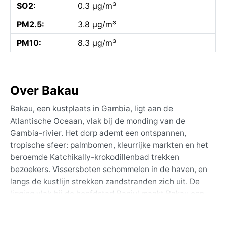
SO2:
0.3 µg/m³
PM2.5:
3.8 µg/m³
PM10:
8.3 µg/m³
Over Bakau
Bakau, een kustplaats in Gambia, ligt aan de
Atlantische Oceaan, vlak bij de monding van de
Gambia-rivier. Het dorp ademt een ontspannen,
tropische sfeer: palmbomen, kleurrijke markten en het
beroemde Katchikally-krokodillenbad trekken
bezoekers. Vissersboten schommelen in de haven, en
langs de kustlijn strekken zandstranden zich uit. De
ligging vlak bij de hoofdstad Banjul maakt Bakau een
toegankelijke uitvalsbasis, maar het behoudt een
rustig karakter.