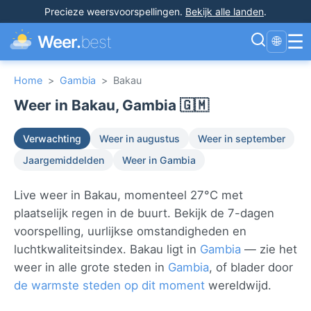
Precieze weersvoorspellingen
.
Bekijk alle landen
.
☰
Weer.
best
🌐
Home
>
Gambia
>
Bakau
Weer in Bakau, Gambia 🇬🇲
Verwachting
Weer in augustus
Weer in september
Jaargemiddelden
Weer in Gambia
Live weer in Bakau, momenteel 27°C met
plaatselijk regen in de buurt. Bekijk de 7-dagen
voorspelling, uurlijkse omstandigheden en
luchtkwaliteitsindex. Bakau ligt in
Gambia
— zie het
weer in alle grote steden in
Gambia
, of blader door
de warmste steden op dit moment
wereldwijd.