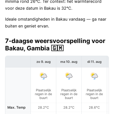
minima rond 26°C. Ter context: het warmterecord
voor deze datum in Bakau is 32°C.
Ideale omstandigheden in Bakau vandaag — ga naar
buiten en geniet ervan.
7-daagse weersvoorspelling voor
Bakau, Gambia 🇬🇲
zo 9. aug
ma 10. aug
di 11. aug
w
Plaatselijk
Plaatselijk
Plaatselijk
P
regen in de
regen in de
regen in de
r
buurt
buurt
buurt
Max. Temp
28.2°C
28.2°C
28.6°C