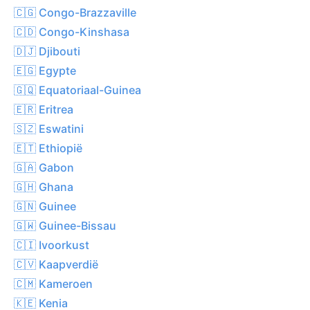
🇨🇬 Congo-Brazzaville
🇨🇩 Congo-Kinshasa
🇩🇯 Djibouti
🇪🇬 Egypte
🇬🇶 Equatoriaal-Guinea
🇪🇷 Eritrea
🇸🇿 Eswatini
🇪🇹 Ethiopië
🇬🇦 Gabon
🇬🇭 Ghana
🇬🇳 Guinee
🇬🇼 Guinee-Bissau
🇨🇮 Ivoorkust
🇨🇻 Kaapverdië
🇨🇲 Kameroen
🇰🇪 Kenia