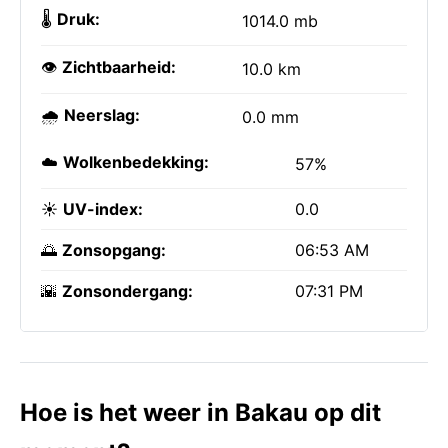
🌡️
Druk:
1014.0 mb
👁️
Zichtbaarheid:
10.0 km
🌧️
Neerslag:
0.0 mm
☁️
Wolkenbedekking:
57%
☀️
UV-index:
0.0
🌅
Zonsopgang:
06:53 AM
🌇
Zonsondergang:
07:31 PM
Hoe is het weer in Bakau op dit