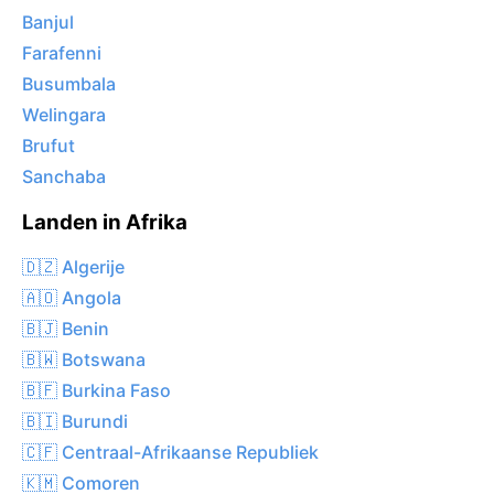
Banjul
Farafenni
Busumbala
Welingara
Brufut
Sanchaba
Landen in Afrika
🇩🇿 Algerije
🇦🇴 Angola
🇧🇯 Benin
🇧🇼 Botswana
🇧🇫 Burkina Faso
🇧🇮 Burundi
🇨🇫 Centraal-Afrikaanse Republiek
🇰🇲 Comoren