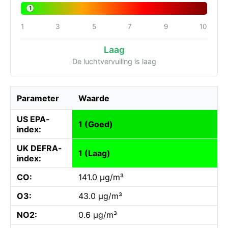
1
1
3
5
7
9
10
Laag
De luchtvervuiling is laag
Parameter
Waarde
US EPA-
1 (Goed)
index:
UK DEFRA-
1 (Laag)
index:
CO:
141.0 µg/m³
O3:
43.0 µg/m³
NO2:
0.6 µg/m³