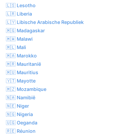
🇱🇸 Lesotho
🇱🇷 Liberia
🇱🇾 Libische Arabische Republiek
🇲🇬 Madagaskar
🇲🇼 Malawi
🇲🇱 Mali
🇲🇦 Marokko
🇲🇷 Mauritanië
🇲🇺 Mauritius
🇾🇹 Mayotte
🇲🇿 Mozambique
🇳🇦 Namibië
🇳🇪 Niger
🇳🇬 Nigeria
🇺🇬 Oeganda
🇷🇪 Réunion