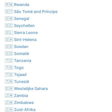
🇷🇼 Rwanda
🇸🇹 São Tomé and Príncipe
🇸🇳 Senegal
🇸🇨 Seychellen
🇸🇱 Sierra Leone
🇸🇭 Sint-Helena
🇸🇩 Soedan
🇸🇴 Somalië
🇹🇿 Tanzania
🇹🇬 Togo
🇹🇩 Tsjaad
🇹🇳 Tunesië
🇪🇭 Westelijke Sahara
🇿🇲 Zambia
🇿🇼 Zimbabwe
🇿🇦 Zuid-Afrika