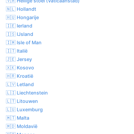
🇻🇦 Heilige stoel (Vaticaanstad)
🇳🇱 Hollandt
🇭🇺 Hongarije
🇮🇪 Ierland
🇮🇸 IJsland
🇮🇲 Isle of Man
🇮🇹 Italië
🇯🇪 Jersey
🇽🇰 Kosovo
🇭🇷 Kroatië
🇱🇻 Letland
🇱🇮 Liechtenstein
🇱🇹 Litouwen
🇱🇺 Luxemburg
🇲🇹 Malta
🇲🇩 Moldavië