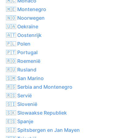
🇲🇨 Monaco
🇲🇪 Montenegro
🇳🇴 Noorwegen
🇺🇦 Oekraïne
🇦🇹 Oostenrijk
🇵🇱 Polen
🇵🇹 Portugal
🇷🇴 Roemenië
🇷🇺 Rusland
🇸🇲 San Marino
🇷🇸 Serbia and Montenegro
🇷🇸 Servië
🇸🇮 Slovenië
🇸🇰 Slowaakse Republiek
🇪🇸 Spanje
🇸🇯 Spitsbergen en Jan Mayen