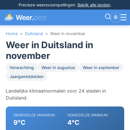
Precieze weersvoorspellingen
.
Bekijk alle landen
.
☰
Weer.
best
🌐
Home
>
Duitsland
>
Weer in november
Weer in Duitsland in
november
Verwachting
Weer in augustus
Weer in september
Jaargemiddelden
Landelijke klimaatnormalen voor 24 steden in
Duitsland.
GEMIDDELDE MAXIMUM
GEMIDDELDE MINIMUM
9°C
4°C