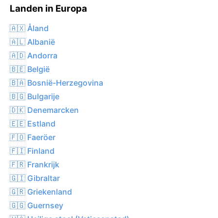
Landen in Europa
🇦🇽 Åland
🇦🇱 Albanië
🇦🇩 Andorra
🇧🇪 België
🇧🇦 Bosnië-Herzegovina
🇧🇬 Bulgarije
🇩🇰 Denemarcken
🇪🇪 Estland
🇫🇴 Faeröer
🇫🇮 Finland
🇫🇷 Frankrijk
🇬🇮 Gibraltar
🇬🇷 Griekenland
🇬🇬 Guernsey