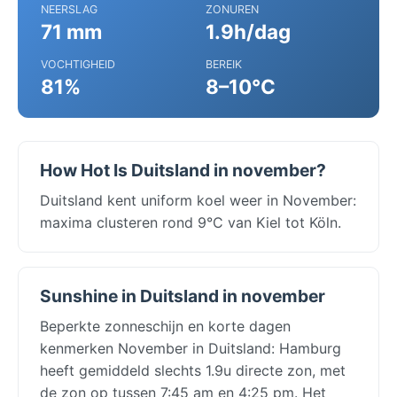
NEERSLAG
ZONUREN
71 mm
1.9h/dag
VOCHTIGHEID
BEREIK
81%
8–10°C
How Hot Is Duitsland in november?
Duitsland kent uniform koel weer in November:
maxima clusteren rond 9°C van Kiel tot Köln.
Sunshine in Duitsland in november
Beperkte zonneschijn en korte dagen
kenmerken November in Duitsland: Hamburg
heeft gemiddeld slechts 1.9u directe zon, met
de zon op tussen 7:45 am en 4:25 pm. Het