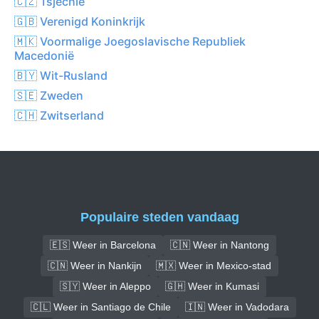
🇨🇿 Tsjechië
🇬🇧 Verenigd Koninkrijk
🇲🇰 Voormalige Joegoslavische Republiek
Macedonië
🇧🇾 Wit-Rusland
🇸🇪 Zweden
🇨🇭 Zwitserland
Populaire steden vandaag
🇪🇸 Weer in Barcelona
🇨🇳 Weer in Nantong
🇨🇳 Weer in Nankijn
🇲🇽 Weer in Mexico-stad
🇸🇾 Weer in Aleppo
🇬🇭 Weer in Kumasi
🇨🇱 Weer in Santiago de Chile
🇮🇳 Weer in Vadodara