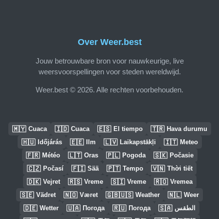
Over Weer.best
Jouw betrouwbare bron voor nauwkeurige, live
weersvoorspellingen voor steden wereldwijd.
Weer.best © 2026. Alle rechten voorbehouden.
🇲🇾
🇮🇩
🇪🇸
🇹🇷
Cuaca
Cuaca
El tiempo
Hava durumu
🇭🇺
🇪🇪
🇱🇻
🇮🇹
Időjárás
Ilm
Laikapstākļi
Meteo
🇫🇷
🇱🇹
🇵🇱
🇸🇰
Météo
Oras
Pogoda
Počasie
🇨🇿
🇫🇮
🇵🇹
🇻🇳
Počasí
Sää
Tempo
Thời tiết
🇩🇰
🇷🇸
🇸🇮
🇷🇴
Vejret
Vreme
Vreme
Vremea
🇸🇪
🇳🇴
🇬🇧🇺🇸
🇳🇱
Vädret
Været
Weather
Weer
🇩🇪
🇺🇦
🇷🇺
🇸🇦
Wetter
Погода
Погода
الطقس