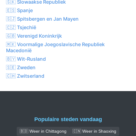
🇸🇰 Slowaakse Republiek
🇪🇸 Spanje
🇸🇯 Spitsbergen en Jan Mayen
🇨🇿 Tsjechië
🇬🇧 Verenigd Koninkrijk
🇲🇰 Voormalige Joegoslavische Republiek
Macedonië
🇧🇾 Wit-Rusland
🇸🇪 Zweden
🇨🇭 Zwitserland
Populaire steden vandaag
🇧🇩 Weer in Chittagong
🇨🇳 Weer in Shaoxing