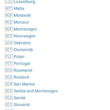
🇱🇺 Luxemburg
🇲🇹 Malta
🇲🇩 Moldavië
🇲🇨 Monaco
🇲🇪 Montenegro
🇳🇴 Noorwegen
🇺🇦 Oekraïne
🇦🇹 Oostenrijk
🇵🇱 Polen
🇵🇹 Portugal
🇷🇴 Roemenië
🇷🇺 Rusland
🇸🇲 San Marino
🇷🇸 Serbia and Montenegro
🇷🇸 Servië
🇸🇮 Slovenië