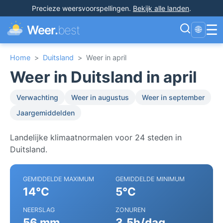
Precieze weersvoorspellingen
.
Bekijk alle landen
.
☰
Weer.
best
🌐
Home
>
Duitsland
>
Weer in april
Weer in Duitsland in april
Verwachting
Weer in augustus
Weer in september
Jaargemiddelden
Landelijke klimaatnormalen voor 24 steden in
Duitsland.
GEMIDDELDE MAXIMUM
GEMIDDELDE MINIMUM
14°C
5°C
NEERSLAG
ZONUREN
56 mm
3.5h/dag