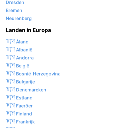
Dresden
Bremen
Neurenberg
Landen in Europa
🇦🇽 Åland
🇦🇱 Albanië
🇦🇩 Andorra
🇧🇪 België
🇧🇦 Bosnië-Herzegovina
🇧🇬 Bulgarije
🇩🇰 Denemarcken
🇪🇪 Estland
🇫🇴 Faeröer
🇫🇮 Finland
🇫🇷 Frankrijk