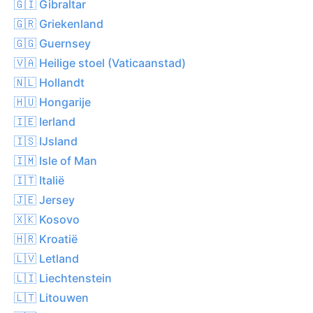
🇬🇮 Gibraltar
🇬🇷 Griekenland
🇬🇬 Guernsey
🇻🇦 Heilige stoel (Vaticaanstad)
🇳🇱 Hollandt
🇭🇺 Hongarije
🇮🇪 Ierland
🇮🇸 IJsland
🇮🇲 Isle of Man
🇮🇹 Italië
🇯🇪 Jersey
🇽🇰 Kosovo
🇭🇷 Kroatië
🇱🇻 Letland
🇱🇮 Liechtenstein
🇱🇹 Litouwen