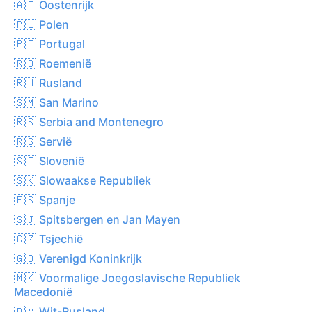
🇦🇹 Oostenrijk
🇵🇱 Polen
🇵🇹 Portugal
🇷🇴 Roemenië
🇷🇺 Rusland
🇸🇲 San Marino
🇷🇸 Serbia and Montenegro
🇷🇸 Servië
🇸🇮 Slovenië
🇸🇰 Slowaakse Republiek
🇪🇸 Spanje
🇸🇯 Spitsbergen en Jan Mayen
🇨🇿 Tsjechië
🇬🇧 Verenigd Koninkrijk
🇲🇰 Voormalige Joegoslavische Republiek
Macedonië
🇧🇾 Wit-Rusland