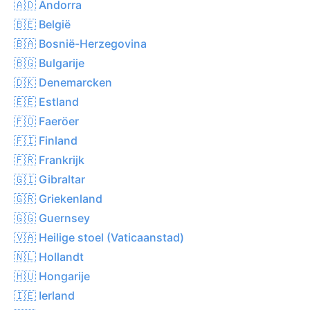
🇦🇩 Andorra
🇧🇪 België
🇧🇦 Bosnië-Herzegovina
🇧🇬 Bulgarije
🇩🇰 Denemarcken
🇪🇪 Estland
🇫🇴 Faeröer
🇫🇮 Finland
🇫🇷 Frankrijk
🇬🇮 Gibraltar
🇬🇷 Griekenland
🇬🇬 Guernsey
🇻🇦 Heilige stoel (Vaticaanstad)
🇳🇱 Hollandt
🇭🇺 Hongarije
🇮🇪 Ierland