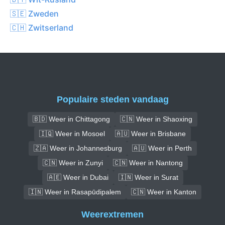
🇸🇪 Zweden
🇨🇭 Zwitserland
Populaire steden vandaag
🇧🇩 Weer in Chittagong
🇨🇳 Weer in Shaoxing
🇮🇶 Weer in Mosoel
🇦🇺 Weer in Brisbane
🇿🇦 Weer in Johannesburg
🇦🇺 Weer in Perth
🇨🇳 Weer in Zunyi
🇨🇳 Weer in Nantong
🇦🇪 Weer in Dubai
🇮🇳 Weer in Surat
🇮🇳 Weer in Rasapūdipalem
🇨🇳 Weer in Kanton
Weerextremen