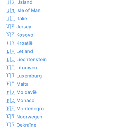
🇮🇸 IJsland
🇮🇲 Isle of Man
🇮🇹 Italië
🇯🇪 Jersey
🇽🇰 Kosovo
🇭🇷 Kroatië
🇱🇻 Letland
🇱🇮 Liechtenstein
🇱🇹 Litouwen
🇱🇺 Luxemburg
🇲🇹 Malta
🇲🇩 Moldavië
🇲🇨 Monaco
🇲🇪 Montenegro
🇳🇴 Noorwegen
🇺🇦 Oekraïne