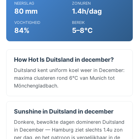
NEERSLAG
ZONUREN
80 mm
1.4h/dag
VOCHTIGHEID
BEREIK
84%
5–8°C
How Hot Is Duitsland in december?
Duitsland kent uniform koel weer in December:
maxima clusteren rond 6°C van Munich tot
Mönchengladbach.
Sunshine in Duitsland in december
Donkere, bewolkte dagen domineren Duitsland
in December — Hamburg ziet slechts 1.4u zon
per dag, en het patroon is vergelijkbaar in de