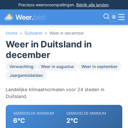
Precieze weersvoorspellingen
.
Bekijk alle landen
.
☰
Weer.
best
🌐
Home
>
Duitsland
>
Weer in december
Weer in Duitsland in
december
Verwachting
Weer in augustus
Weer in september
Jaargemiddelden
Landelijke klimaatnormalen voor 24 steden in
Duitsland.
GEMIDDELDE MAXIMUM
GEMIDDELDE MINIMUM
6°C
2°C