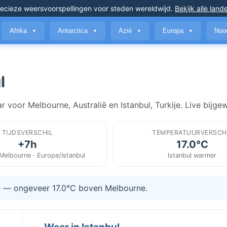
ecieze weersvoorspellingen
voor steden wereldwijd
.
Bekijk alle land
Afrika
Antarctica
Azië
Europa
Noo
▼
▼
▼
▼
l
voor Melbourne, Australië en Istanbul, Turkije. Live bijgew
TIJDSVERSCHIL
TEMPERATUURVERSCH
+7h
17.0°C
/Melbourne · Europe/Istanbul
Istanbul warmer
ze — ongeveer 17.0°C boven Melbourne.
Weer in Istanbul