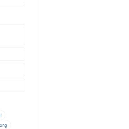
i
Kong