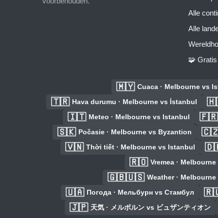
voorbehouden.
Alle cont
Alle land
Wereldho
🧩 Grati
🇲🇾
Cuaca · Melbourne vs Is
🇹🇷
🇭
Hava durumu · Melbourne vs İstanbul
🇮🇹
🇫🇷
Meteo · Melbourne vs Istanbul
🇸🇰
🇨
Počasie · Melbourne vs Byzantion
🇻🇳
🇩
Thời tiết · Melbourne vs Istanbul
🇷🇴
Vremea · Melbourne 
🇬🇧🇺🇸
Weather · Melbourne
🇺🇦
🇷
Погода · Мельбурн vs Стамбул
🇯🇵
天気 · メルボルン vs ビュザンティオン