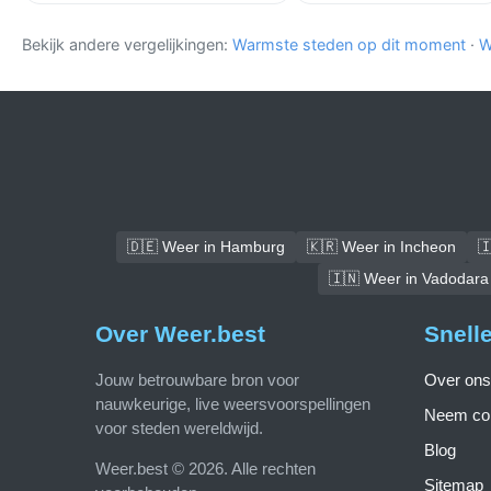
Bekijk andere vergelijkingen:
Warmste steden op dit moment
·
W
🇩🇪 Weer in Hamburg
🇰🇷 Weer in Incheon

🇮🇳 Weer in Vadodara
Over Weer.best
Snell
Jouw betrouwbare bron voor
Over ons
nauwkeurige, live weersvoorspellingen
Neem con
voor steden wereldwijd.
Blog
Weer.best © 2026. Alle rechten
Sitemap