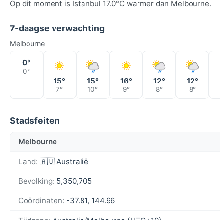
Op dit moment is Istanbul 17.0°C warmer dan Melbourne.
7-daagse verwachting
Melbourne
0°
0°
15°
15°
16°
12°
12°
7°
10°
9°
8°
8°
Stadsfeiten
Melbourne
Land:
🇦🇺 Australië
Bevolking:
5,350,705
Coördinaten:
-37.81, 144.96