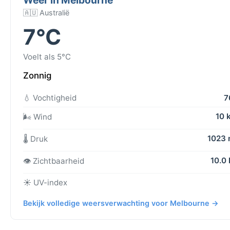
🇦🇺 Australië
7°C
Voelt als 5°C
Zonnig
💧 Vochtigheid
7
10 
🌬️ Wind
1023
🌡️ Druk
10.0
👁️ Zichtbaarheid
☀️ UV-index
Bekijk volledige weersverwachting voor Melbourne →