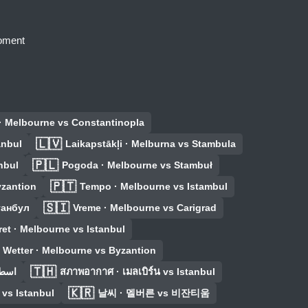
moment
 · Melbourne vs Constantinopla
🇱🇻
anbul
Laikapstākļi · Melburna vs Stambula
🇵🇱
nbul
Pogoda · Melbourne vs Stambuł
🇵🇹
yzantion
Tempo · Melbourne vs Istambul
🇸🇮
танбул
Vreme · Melbourne vs Carigrad
et · Melbourne vs Istanbul
Wetter · Melbourne vs Byzantion
🇹🇭
ا vs اسطنبول
สภาพอากาศ · เมลเบิร์น vs Istanbul
🇰🇷
s Istanbul
날씨 · 멜버른 vs 비잔티움