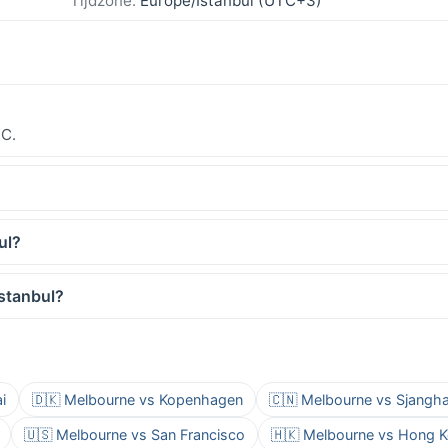
Tijdzone:
Europe/Istanbul (UTC+3)
°C.
ul?
Istanbul?
i
🇩🇰 Melbourne vs Kopenhagen
🇨🇳 Melbourne vs Sjangha
🇺🇸 Melbourne vs San Francisco
🇭🇰 Melbourne vs Hong 