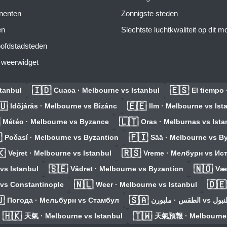
inenten
Zonnigste steden
en
Slechtste luchtkwaliteit op dit 
ofdstadsteden
s weerwidget
🇮🇩
🇪🇸
tanbul
Cuaca · Melbourne vs Istanbul
El tiempo
🇺
🇪🇪
Időjárás · Melbourne vs Bizánc
Ilm · Melbourne vs Ist
🇱🇹
Météo · Melbourne vs Byzance
Oras · Melburnas vs Ista

🇫🇮
Počasí · Melbourne vs Byzantion
Sää · Melbourne vs B
🇰
🇷🇸
Vejret · Melbourne vs Istanbul
Vreme · Мелбурн vs Ис
🇸🇪
🇳🇴
vs Istanbul
Vädret · Melbourne vs Byzantion
Vær
🇳🇱
🇩🇪
 vs Constantinople
Weer · Melbourne vs Istanbul

🇸🇦
Погода · Мельбурн vs Стамбул
الطقس · ملبور
🇭🇰
🇹🇼
天氣 · Melbourne vs Istanbul
天氣預報 · Melbourne v