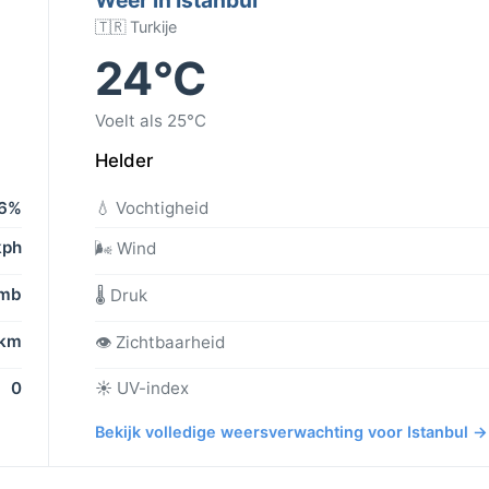
🇹🇷 Turkije
24°C
Voelt als 25°C
Helder
6%
💧 Vochtigheid
kph
🌬️ Wind
 mb
🌡️ Druk
 km
👁️ Zichtbaarheid
0
☀️ UV-index
Bekijk volledige weersverwachting voor Istanbul →