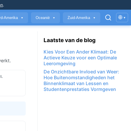
en
.
🌐
rd-Amerika
Oceanië
Zuid-Amerika
▾
▼
▼
▼
Laatste van de blog
Kies Voor Een Ander Klimaat: De
Actieve Keuze voor een Optimale
erkt.
Leeromgeving
De Onzichtbare Invloed van Weer:
IL
Hoe Buitenomstandigheden het
Binnenklimaat van Lessen en
Studentenprestaties Vormgeven