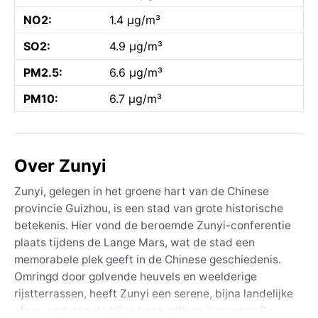
NO2:
1.4 µg/m³
SO2:
4.9 µg/m³
PM2.5:
6.6 µg/m³
PM10:
6.7 µg/m³
Over Zunyi
Zunyi, gelegen in het groene hart van de Chinese
provincie Guizhou, is een stad van grote historische
betekenis. Hier vond de beroemde Zunyi-conferentie
plaats tijdens de Lange Mars, wat de stad een
memorabele plek geeft in de Chinese geschiedenis.
Omringd door golvende heuvels en weelderige
rijstterrassen, heeft Zunyi een serene, bijna landelijke
sfeer, ondanks de bijna twee miljoen inwoners. De