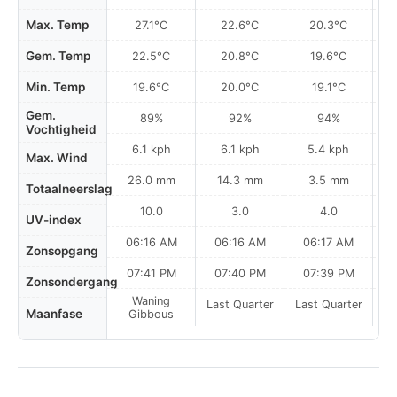
Max. Temp
27.1°C
22.6°C
20.3°C
Gem. Temp
22.5°C
20.8°C
19.6°C
Min. Temp
19.6°C
20.0°C
19.1°C
Gem.
89%
92%
94%
Vochtigheid
6.1 kph
6.1 kph
5.4 kph
Max. Wind
26.0 mm
14.3 mm
3.5 mm
Totaalneerslag
10.0
3.0
4.0
UV-index
06:16 AM
06:16 AM
06:17 AM
Zonsopgang
07:41 PM
07:40 PM
07:39 PM
Zonsondergang
Waning
Last Quarter
Last Quarter
La
Maanfase
Gibbous