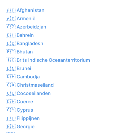
🇦🇫 Afghanistan
🇦🇲 Armenië
🇦🇿 Azerbeidzjan
🇧🇭 Bahrein
🇧🇩 Bangladesh
🇧🇹 Bhutan
🇮🇴 Brits Indische Oceaanterritorium
🇧🇳 Brunei
🇰🇭 Cambodja
🇨🇽 Christmaseiland
🇨🇨 Cocoseilanden
🇰🇵 Coeree
🇨🇾 Cyprus
🇵🇭 Filippijnen
🇬🇪 Georgië