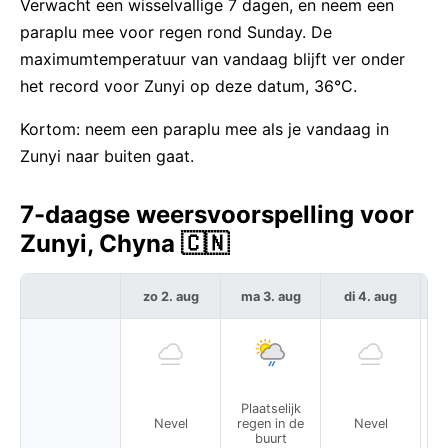
Verwacht een wisselvallige 7 dagen, en neem een
paraplu mee voor regen rond Sunday. De
maximumtemperatuur van vandaag blijft ver onder
het record voor Zunyi op deze datum, 36°C.
Kortom: neem een paraplu mee als je vandaag in
Zunyi naar buiten gaat.
7-daagse weersvoorspelling voor
Zunyi, Chyna 🇨🇳
zo 2. aug
ma 3. aug
di 4. aug
w
Plaatselijk
P
Nevel
regen in de
Nevel
r
buurt