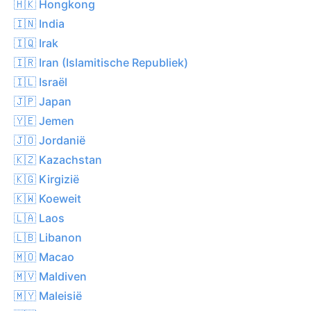
🇭🇰 Hongkong
🇮🇳 India
🇮🇶 Irak
🇮🇷 Iran (Islamitische Republiek)
🇮🇱 Israël
🇯🇵 Japan
🇾🇪 Jemen
🇯🇴 Jordanië
🇰🇿 Kazachstan
🇰🇬 Kirgizië
🇰🇼 Koeweit
🇱🇦 Laos
🇱🇧 Libanon
🇲🇴 Macao
🇲🇻 Maldiven
🇲🇾 Maleisië