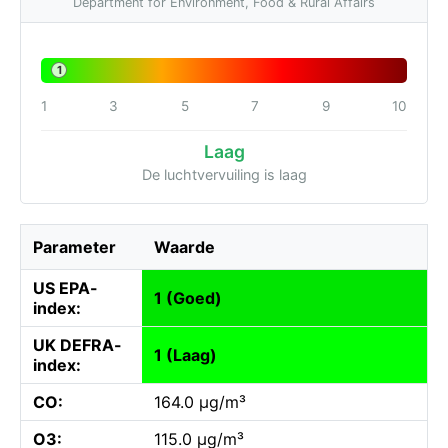
Department for Environment, Food & Rural Affairs
1
1
3
5
7
9
10
Laag
De luchtvervuiling is laag
Parameter
Waarde
US EPA-
1 (Goed)
index:
UK DEFRA-
1 (Laag)
index:
CO:
164.0 µg/m³
O3:
115.0 µg/m³