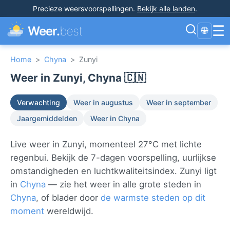
Precieze weersvoorspellingen
.
Bekijk alle landen
.
☰
Weer.
best
🌐
Home
>
Chyna
>
Zunyi
Weer in Zunyi, Chyna 🇨🇳
Verwachting
Weer in augustus
Weer in september
Jaargemiddelden
Weer in Chyna
Live weer in Zunyi, momenteel 27°C met lichte
regenbui. Bekijk de 7-dagen voorspelling, uurlijkse
omstandigheden en luchtkwaliteitsindex. Zunyi ligt
in
Chyna
— zie het weer in alle grote steden in
Chyna
, of blader door
de warmste steden op dit
moment
wereldwijd.