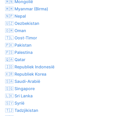
🇲🇳 Mongolië
🇲🇲 Myanmar (Birma)
🇳🇵 Nepal
🇺🇿 Oezbekistan
🇴🇲 Oman
🇹🇱 Oost-Timor
🇵🇰 Pakistan
🇵🇸 Palestina
🇶🇦 Qatar
🇮🇩 Republiek Indonesië
🇰🇷 Republiek Korea
🇸🇦 Saudi-Arabië
🇸🇬 Singapore
🇱🇰 Sri Lanka
🇸🇾 Syrië
🇹🇯 Tadzjikistan