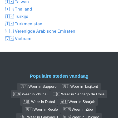
🇹🇼 Taiwan
🇹🇭 Thailand
🇹🇷 Turkije
🇹🇲 Turkmenistan
🇦🇪 Verenigde Arabische Emiraten
🇻🇳 Vietnam
Populaire steden vandaag
🇯🇵 Weer in Sapporo
🇺🇿 Weer in Tasjkent
🇨🇳 Weer in Zhuhai
🇨🇱 Weer in Santiago de Chile
🇦🇪 Weer in Dubai
🇦🇪 Weer in Sharjah
🇧🇷 Weer in Recife
🇨🇳 Weer in Zibo
🇪🇨 Weer in Guayaquil
🇺🇸 Weer in Chicago