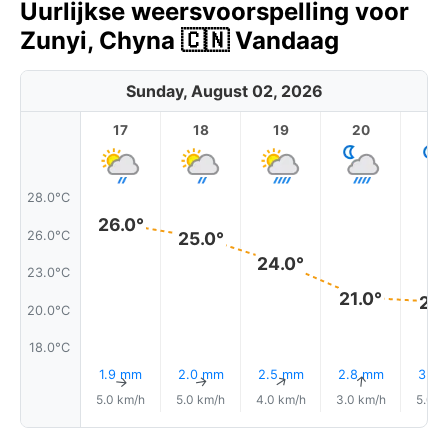
Uurlijkse weersvoorspelling voor
Zunyi, Chyna 🇨🇳 Vandaag
Sunday, August 02, 2026
17
18
19
20
2
28.0°C
26.0°
26.0°C
25.0°
24.0°
23.0°C
21.0°
21.
20.0°C
18.0°C
1.9 mm
2.0 mm
2.5 mm
2.8 mm
3.2
↑
↑
↑
↑
5.0 km/h
5.0 km/h
4.0 km/h
3.0 km/h
5.0 k