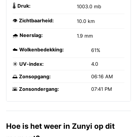
🌡️
Druk:
1003.0 mb
👁️
Zichtbaarheid:
10.0 km
🌧️
Neerslag:
1.9 mm
☁️
Wolkenbedekking:
61%
☀️
UV-index:
4.0
🌅
Zonsopgang:
06:16 AM
🌇
Zonsondergang:
07:41 PM
Hoe is het weer in Zunyi op dit