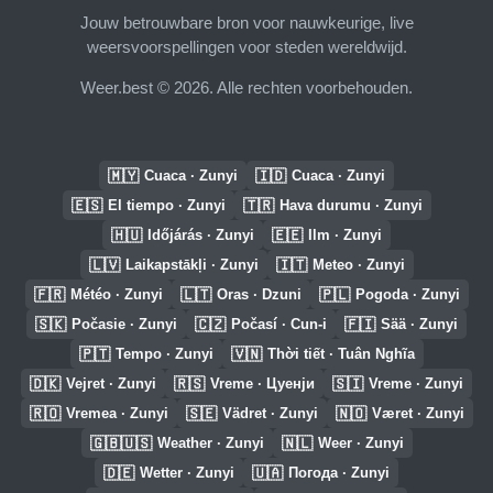
Jouw betrouwbare bron voor nauwkeurige, live
weersvoorspellingen voor steden wereldwijd.
Weer.best © 2026. Alle rechten voorbehouden.
🇲🇾
🇮🇩
Cuaca · Zunyi
Cuaca · Zunyi
🇪🇸
🇹🇷
El tiempo · Zunyi
Hava durumu · Zunyi
🇭🇺
🇪🇪
Időjárás · Zunyi
Ilm · Zunyi
🇱🇻
🇮🇹
Laikapstākļi · Zunyi
Meteo · Zunyi
🇫🇷
🇱🇹
🇵🇱
Météo · Zunyi
Oras · Dzuni
Pogoda · Zunyi
🇸🇰
🇨🇿
🇫🇮
Počasie · Zunyi
Počasí · Cun-i
Sää · Zunyi
🇵🇹
🇻🇳
Tempo · Zunyi
Thời tiết · Tuân Nghĩa
🇩🇰
🇷🇸
🇸🇮
Vejret · Zunyi
Vreme · Цуенји
Vreme · Zunyi
🇷🇴
🇸🇪
🇳🇴
Vremea · Zunyi
Vädret · Zunyi
Været · Zunyi
🇬🇧🇺🇸
🇳🇱
Weather · Zunyi
Weer · Zunyi
🇩🇪
🇺🇦
Wetter · Zunyi
Погода · Zunyi