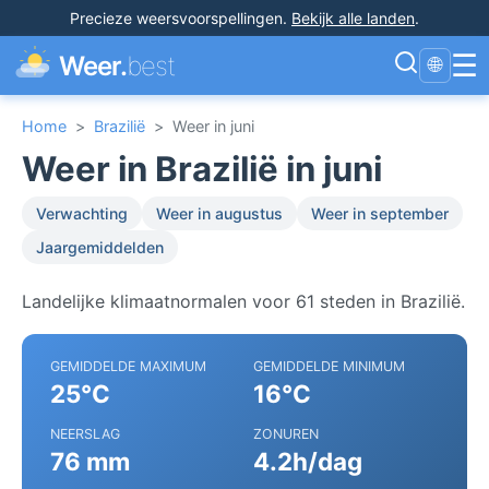
Precieze weersvoorspellingen
.
Bekijk alle landen
.
☰
Weer.
best
🌐
Home
>
Brazilië
>
Weer in juni
Weer in Brazilië in juni
Verwachting
Weer in augustus
Weer in september
Jaargemiddelden
Landelijke klimaatnormalen voor 61 steden in Brazilië.
GEMIDDELDE MAXIMUM
GEMIDDELDE MINIMUM
25°C
16°C
NEERSLAG
ZONUREN
76 mm
4.2h/dag