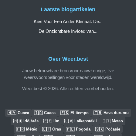
Laatste blogartikelen
Kies Voor Een Ander Klimaat: De...
De Onzichtbare Invloed van...
Over Weer.best
Jouw betrouwbare bron voor nauwkeurige, live
weersvoorspellingen voor steden wereldwijd.
Weer.best © 2026. Alle rechten voorbehouden.
🇲🇾
🇮🇩
🇪🇸
🇹🇷
Cuaca
Cuaca
El tiempo
Hava durumu
🇭🇺
🇪🇪
🇱🇻
🇮🇹
Időjárás
Ilm
Laikapstākļi
Meteo
🇫🇷
🇱🇹
🇵🇱
🇸🇰
Météo
Oras
Pogoda
Počasie