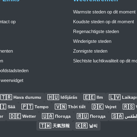
Warmste steden op dit moment
tact op
Koudste steden op dit moment
Regenachtigste steden
Winderigste steden
inenten
Zonnigste steden
en
Slechtste luchtkwaliteit op dit 
ofdstadsteden
s weerwidget
🇹🇷
🇭🇺
🇪🇪
🇱🇻
Hava durumu
Időjárás
Ilm
Laikaps
🇮
🇵🇹
🇻🇳
🇩🇰
🇷🇸
Sää
Tempo
Thời tiết
Vejret
🇩🇪
🇺🇦
🇷🇺
🇸🇦
er
Wetter
Погода
Погода
الطق
🇹🇼
🇰🇷
天氣預報
날씨