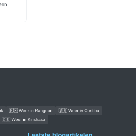
een
ok
🇲🇲 Weer in Rangoon
🇧🇷 Weer in Curitiba
🇨🇩 Weer in Kinshasa
Laatste blogartikelen