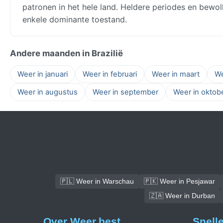
patronen in het hele land. Heldere periodes en bewo
enkele dominante toestand.
Andere maanden in Brazilië
Weer in januari
Weer in februari
Weer in maart
We
Weer in augustus
Weer in september
Weer in oktob
🇵🇱 Weer in Warschau
🇵🇰 Weer in Pesjawar
🇿🇦 Weer in Durban
Over Weer.best
Snell