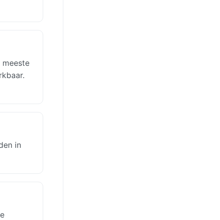
e meeste
rkbaar.
den in
re