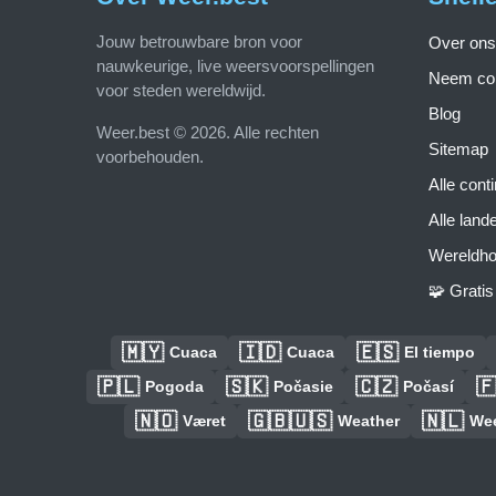
Jouw betrouwbare bron voor
Over ons
nauwkeurige, live weersvoorspellingen
Neem con
voor steden wereldwijd.
Blog
Weer.best © 2026. Alle rechten
Sitemap
voorbehouden.
Alle cont
Alle land
Wereldho
🧩 Grati
🇲🇾
🇮🇩
🇪🇸
Cuaca
Cuaca
El tiempo
🇵🇱
🇸🇰
🇨🇿

Pogoda
Počasie
Počasí
🇳🇴
🇬🇧🇺🇸
🇳🇱
Været
Weather
We