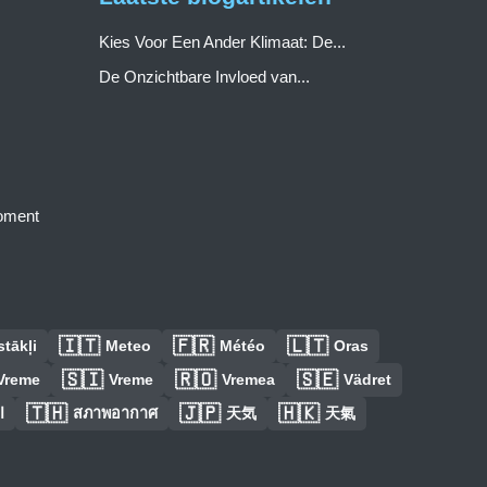
Kies Voor Een Ander Klimaat: De...
De Onzichtbare Invloed van...
moment
🇮🇹
🇫🇷
🇱🇹
tākļi
Meteo
Météo
Oras
🇸🇮
🇷🇴
🇸🇪
Vreme
Vreme
Vremea
Vädret
🇹🇭
🇯🇵
🇭🇰
ا
สภาพอากาศ
天気
天氣