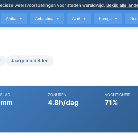
ecieze weersvoorspellingen
voor steden wereldwijd
.
Bekijk alle land
Afrika
Antarctica
Azië
Europa
Noo
▼
▼
▼
▼
r
Jaargemiddelden
RSLAG
ZONUREN
VOCHTIGHEID
 mm
4.8h/dag
71%