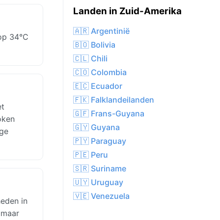
Landen in Zuid-Amerika
🇦🇷 Argentinië
 op 34°C
🇧🇴 Bolivia
🇨🇱 Chili
🇨🇴 Colombia
🇪🇨 Ecuador
🇫🇰 Falklandeilanden
et
🇬🇫 Frans-Guyana
oken
🇬🇾 Guyana
ige
🇵🇾 Paraguay
🇵🇪 Peru
🇸🇷 Suriname
🇺🇾 Uruguay
🇻🇪 Venezuela
heden in
 maar