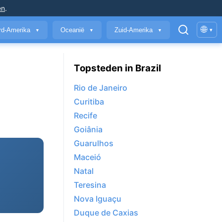
en
.
🌐
rd-Amerika
Oceanië
Zuid-Amerika
▾
▼
▼
▼
Topsteden in Brazil
Rio de Janeiro
Curitiba
Recife
Goiânia
Guarulhos
Maceió
Natal
Teresina
Nova Iguaçu
Duque de Caxias