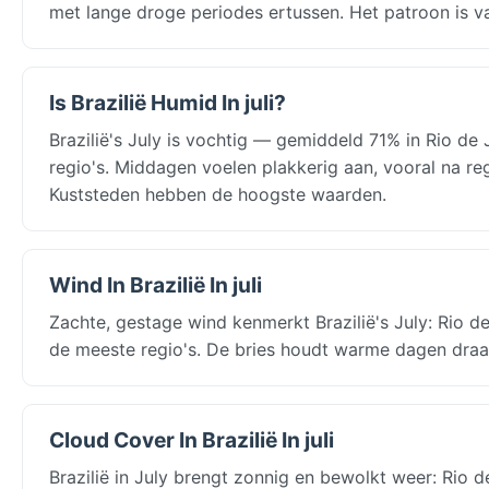
met lange droge periodes ertussen. Het patroon is v
Is Brazilië Humid In juli?
Brazilië's July is vochtig — gemiddeld 71% in Rio d
regio's. Middagen voelen plakkerig aan, vooral na 
Kuststeden hebben de hoogste waarden.
Wind In Brazilië In juli
Zachte, gestage wind kenmerkt Brazilië's July: Rio 
de meeste regio's. De bries houdt warme dagen draagli
Cloud Cover In Brazilië In juli
Brazilië in July brengt zonnig en bewolkt weer: Rio 