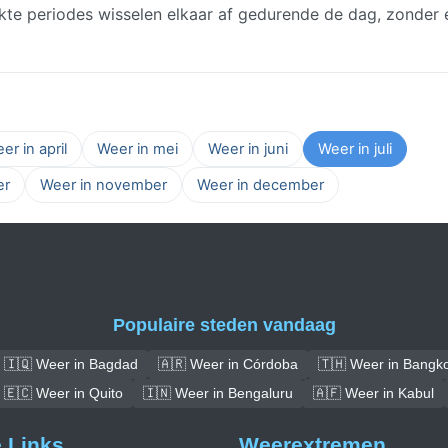
lkte periodes wisselen elkaar af gedurende de dag, zonder 
er in april
Weer in mei
Weer in juni
Weer in juli
er
Weer in november
Weer in december
Populaire steden vandaag
🇮🇶 Weer in Bagdad
🇦🇷 Weer in Córdoba
🇹🇭 Weer in Bangk
🇪🇨 Weer in Quito
🇮🇳 Weer in Bengaluru
🇦🇫 Weer in Kabul
e Links
Weerextremen