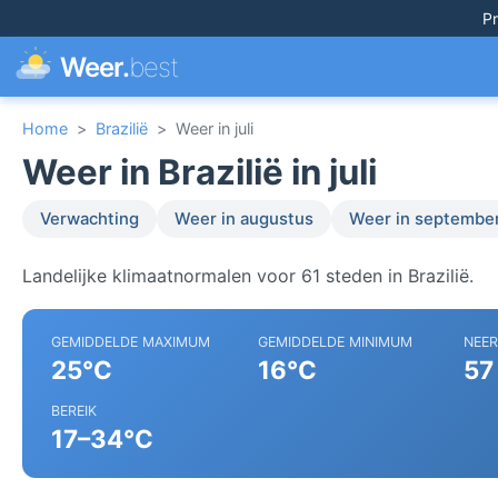
Pr
Weer.
best
Home
>
Brazilië
>
Weer in juli
Weer in Brazilië in juli
Verwachting
Weer in augustus
Weer in septembe
Landelijke klimaatnormalen voor 61 steden in Brazilië.
GEMIDDELDE MAXIMUM
GEMIDDELDE MINIMUM
NEE
25°C
16°C
57
BEREIK
17–34°C