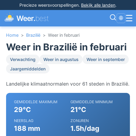
Precieze weersvoorspellingen
.
Bekijk alle landen
.
☰
Weer.
best
🌐
Home
>
Brazilië
>
Weer in februari
Weer in Brazilië in februari
Verwachting
Weer in augustus
Weer in september
Jaargemiddelden
Landelijke klimaatnormalen voor 61 steden in Brazilië.
GEMIDDELDE MAXIMUM
GEMIDDELDE MINIMUM
29°C
21°C
NEERSLAG
ZONUREN
188 mm
1.5h/dag