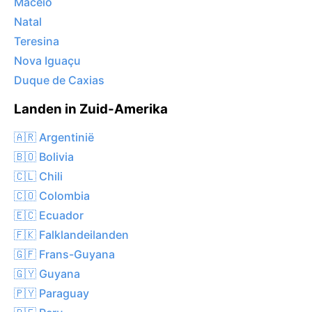
Maceió
Natal
Teresina
Nova Iguaçu
Duque de Caxias
Landen in Zuid-Amerika
🇦🇷 Argentinië
🇧🇴 Bolivia
🇨🇱 Chili
🇨🇴 Colombia
🇪🇨 Ecuador
🇫🇰 Falklandeilanden
🇬🇫 Frans-Guyana
🇬🇾 Guyana
🇵🇾 Paraguay