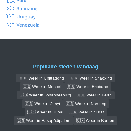
🇵🇪 Peru
🇸🇷 Suriname
🇺🇾 Uruguay
🇻🇪 Venezuela
Populaire steden vandaag
🇧🇩 Weer in Chittagong
🇨🇳 Weer in Shaoxing
🇮🇶 Weer in Mosoel
🇦🇺 Weer in Brisbane
🇿🇦 Weer in Johannesburg
🇦🇺 Weer in Perth
🇨🇳 Weer in Zunyi
🇨🇳 Weer in Nantong
🇦🇪 Weer in Dubai
🇮🇳 Weer in Surat
🇮🇳 Weer in Rasapūdipalem
🇨🇳 Weer in Kanton