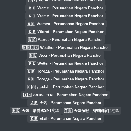
🇩🇰
Vejret · Perumahan Negara Panchor
🇷🇸
Vreme · Perumahan Negara Panchor
🇸🇮
Vreme · Perumahan Negara Panchor
🇷🇴
Vremea · Perumahan Negara Panchor
🇸🇪
Vädret · Perumahan Negara Panchor
🇳🇴
Været · Perumahan Negara Panchor
🇬🇧🇺🇸
Weather · Perumahan Negara Panchor
🇳🇱
Weer · Perumahan Negara Panchor
🇩🇪
Wetter · Perumahan Negara Panchor
🇺🇦
Погода · Perumahan Negara Panchor
🇷🇺
Погода · Perumahan Negara Panchor
🇸🇦
الطقس · Perumahan Negara Panchor
🇹🇭
สภาพอากาศ · Perumahan Negara Panchor
🇯🇵
天気 · Perumahan Negara Panchor
🇭🇰
🇹🇼
天氣 · 潘喬國家住宅區
天氣預報 · 潘喬國家住宅區
🇰🇷
날씨 · Perumahan Negara Panchor