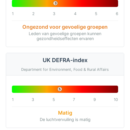
3
1
2
3
4
5
6
Ongezond voor gevoelige groepen
Leden van gevoelige groepen kunnen
gezondheidseffecten ervaren
UK DEFRA-index
Department for Environment, Food & Rural Affairs
5
1
3
5
7
9
10
Matig
De luchtvervuiling is matig