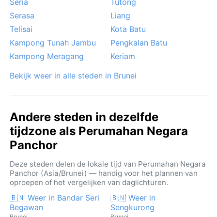
Seria
Tutong
drukkende warmte en de dagelijkse plensbui die het
Serasa
Liang
weer in dit deel van Brunei bepalen. Voor wie van een
Telisai
Kota Batu
echt tropisch klimaat houdt, is dit een bestemming
Kampong Tunah Jambu
Pengkalan Batu
waar de natuur altijd groen en levendig blijft.
Kampong Meragang
Keriam
Bekijk weer in alle steden in Brunei
Andere steden in dezelfde
tijdzone als Perumahan Negara
Panchor
Deze steden delen de lokale tijd van Perumahan Negara
Panchor (Asia/Brunei) — handig voor het plannen van
oproepen of het vergelijken van daglichturen.
🇧🇳 Weer in Bandar Seri
🇧🇳 Weer in
Begawan
Sengkurong
Brunei
Brunei