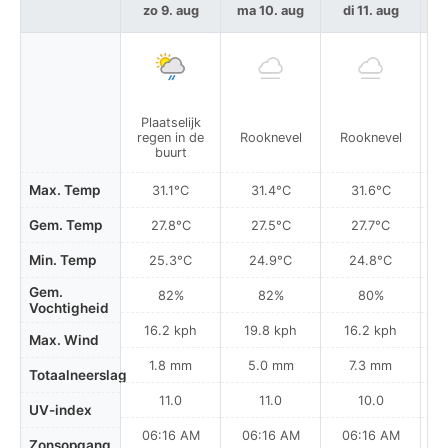
zo 9. aug
ma 10. aug
di 11. aug
w
Plaatselijk
regen in de
Rooknevel
Rooknevel
R
buurt
Max. Temp
31.1°C
31.4°C
31.6°C
Gem. Temp
27.8°C
27.5°C
27.7°C
Min. Temp
25.3°C
24.9°C
24.8°C
Gem.
82%
82%
80%
Vochtigheid
16.2 kph
19.8 kph
16.2 kph
Max. Wind
1.8 mm
5.0 mm
7.3 mm
Totaalneerslag
11.0
11.0
10.0
UV-index
06:16 AM
06:16 AM
06:16 AM
Zonsopgang