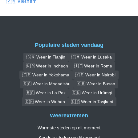
🇻🇳 Vietnam
Populaire steden vandaag
🇨🇳 Weer in Tianjin
🇿🇲 Weer in Lusaka
🇰🇷 Weer in Incheon
🇮🇹 Weer in Rome
🇯🇵 Weer in Yokohama
🇰🇪 Weer in Nairobi
🇸🇴 Weer in Mogadishu
🇰🇷 Weer in Busan
🇧🇴 Weer in La Paz
🇨🇳 Weer in Ürümqi
🇨🇳 Weer in Wuhan
🇺🇿 Weer in Tasjkent
Weerextremen
Warmste steden op dit moment
Koudste steden op dit moment