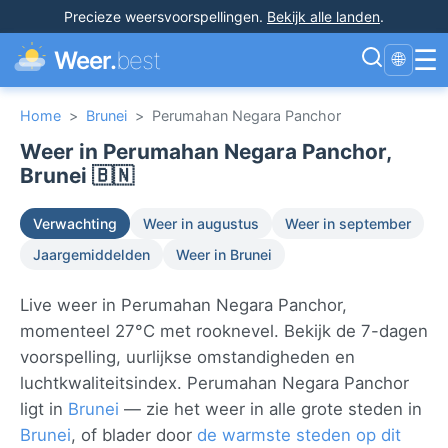
Precieze weersvoorspellingen
.
Bekijk alle landen
.
☰
Weer.
best
🌐
Home
>
Brunei
>
Perumahan Negara Panchor
Weer in Perumahan Negara Panchor,
Brunei 🇧🇳
Verwachting
Weer in augustus
Weer in september
Jaargemiddelden
Weer in Brunei
Live weer in Perumahan Negara Panchor,
momenteel 27°C met rooknevel. Bekijk de 7-dagen
voorspelling, uurlijkse omstandigheden en
luchtkwaliteitsindex. Perumahan Negara Panchor
ligt in
Brunei
— zie het weer in alle grote steden in
Brunei
, of blader door
de warmste steden op dit