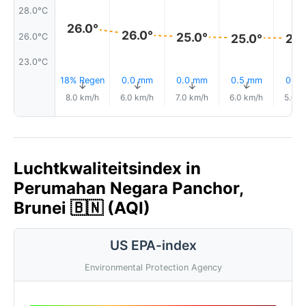
28.0°C
26.0°
26.0°
25.0°
26.0°C
25.0°
25.
23.0°C
18% Regen
0.0 mm
0.0 mm
0.5 mm
0.0
↑
↑
↑
↑
8.0 km/h
6.0 km/h
7.0 km/h
6.0 km/h
5.0 k
Luchtkwaliteitsindex in
Perumahan Negara Panchor,
Brunei 🇧🇳 (AQI)
US EPA-index
Environmental Protection Agency