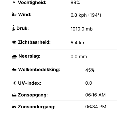
💧
Vochtigheid:
89%
🌬️
Wind:
6.8 kph (194°)
🌡️
Druk:
1010.0 mb
👁️
Zichtbaarheid:
5.4 km
🌧️
Neerslag:
0.0 mm
☁️
Wolkenbedekking:
45%
☀️
UV-index:
0.0
🌅
Zonsopgang:
06:16 AM
🌇
Zonsondergang:
06:34 PM