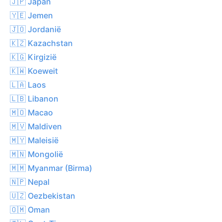
🇯🇵 Japan
🇾🇪 Jemen
🇯🇴 Jordanië
🇰🇿 Kazachstan
🇰🇬 Kirgizië
🇰🇼 Koeweit
🇱🇦 Laos
🇱🇧 Libanon
🇲🇴 Macao
🇲🇻 Maldiven
🇲🇾 Maleisië
🇲🇳 Mongolië
🇲🇲 Myanmar (Birma)
🇳🇵 Nepal
🇺🇿 Oezbekistan
🇴🇲 Oman