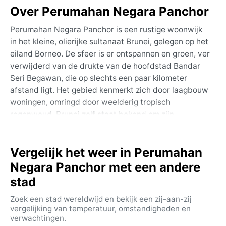
Over Perumahan Negara Panchor
Perumahan Negara Panchor is een rustige woonwijk
in het kleine, olierijke sultanaat Brunei, gelegen op het
eiland Borneo. De sfeer is er ontspannen en groen, ver
verwijderd van de drukte van de hoofdstad Bandar
Seri Begawan, die op slechts een paar kilometer
afstand ligt. Het gebied kenmerkt zich door laagbouw
woningen, omringd door weelderig tropisch
regenwoud. Brunei zelf staat bekend om zijn
prachtige moskeeën, zoals de Sultan Omar Ali
Saifuddien Moskee, en het iconische waterdorp
Vergelijk het weer in Perumahan
Kampong Ayer. De geografie is vlak en dichtbebost,
met een warm en vochtig klimaat dat het hele jaar
Negara Panchor met een andere
door heerst.
stad
Het klimaat valt onder de Köppen-classificatie Af,
Zoek een stad wereldwijd en bekijk een zij-aan-zij
ofwel tropisch regenwoudklimaat. Dit betekent dat er
vergelijking van temperatuur, omstandigheden en
geen echt droog seizoen is; de temperaturen
verwachtingen.