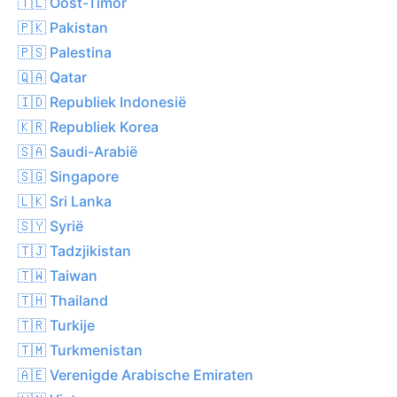
🇹🇱 Oost-Timor
🇵🇰 Pakistan
🇵🇸 Palestina
🇶🇦 Qatar
🇮🇩 Republiek Indonesië
🇰🇷 Republiek Korea
🇸🇦 Saudi-Arabië
🇸🇬 Singapore
🇱🇰 Sri Lanka
🇸🇾 Syrië
🇹🇯 Tadzjikistan
🇹🇼 Taiwan
🇹🇭 Thailand
🇹🇷 Turkije
🇹🇲 Turkmenistan
🇦🇪 Verenigde Arabische Emiraten