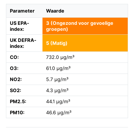
Parameter
Waarde
US EPA-
3 (Ongezond voor gevoelige
index:
groepen)
UK DEFRA-
5 (Matig)
index:
CO:
732.0 µg/m³
O3:
61.0 µg/m³
NO2:
5.7 µg/m³
SO2:
4.3 µg/m³
PM2.5:
44.1 µg/m³
PM10:
46.6 µg/m³