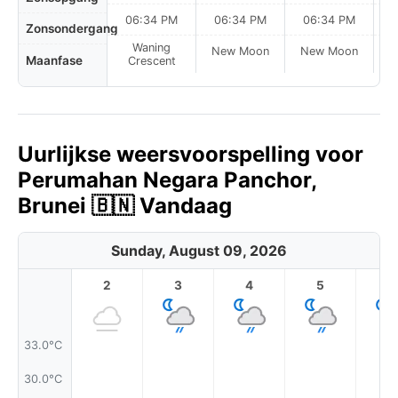
06:34 PM
06:34 PM
06:34 PM
Zonsondergang
Waning
New Moon
New Moon
N
Maanfase
Crescent
Uurlijkse weersvoorspelling voor
Perumahan Negara Panchor,
Brunei 🇧🇳 Vandaag
Sunday, August 09, 2026
2
3
4
5
6
33.0°C
30.0°C