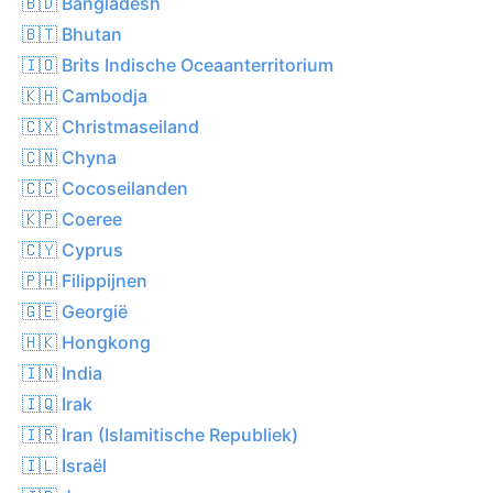
🇧🇩 Bangladesh
🇧🇹 Bhutan
🇮🇴 Brits Indische Oceaanterritorium
🇰🇭 Cambodja
🇨🇽 Christmaseiland
🇨🇳 Chyna
🇨🇨 Cocoseilanden
🇰🇵 Coeree
🇨🇾 Cyprus
🇵🇭 Filippijnen
🇬🇪 Georgië
🇭🇰 Hongkong
🇮🇳 India
🇮🇶 Irak
🇮🇷 Iran (Islamitische Republiek)
🇮🇱 Israël