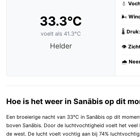
💧
Voch
33.3°C
🌬️
Wind
🌡️
Druk:
voelt als 41.3°C
Helder
👁️
Zich
🌧️
Neer
Hoe is het weer in Sanābis op dit m
Een broeierige nacht van 33°C in Sanābis op dit moment
boven Sanābis. Door de luchtvochtigheid voelt het veel 
de west. De lucht voelt vochtig aan bij 74% luchtvochtig