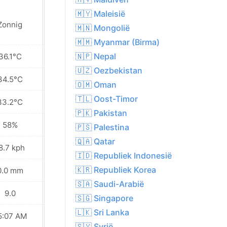
🇲🇾 Maleisië
Zonnig
Zonnig
🇲🇳 Mongolië
🇲🇲 Myanmar (Birma)
🇳🇵 Nepal
36.1°C
36.0°C
🇺🇿 Oezbekistan
34.5°C
34.6°C
🇴🇲 Oman
🇹🇱 Oost-Timor
33.2°C
33.1°C
🇵🇰 Pakistan
58%
60%
🇵🇸 Palestina
🇶🇦 Qatar
8.7 kph
19.8 kph
🇮🇩 Republiek Indonesië
🇰🇷 Republiek Korea
0.0 mm
0.0 mm
🇸🇦 Saudi-Arabië
9.0
9.0
🇸🇬 Singapore
🇱🇰 Sri Lanka
5:07 AM
05:08 AM
🇸🇾 Syrië