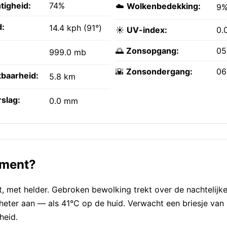
tigheid:
74%
☁️
Wolkenbedekking:
9
:
14.4 kph (91°)
☀️
UV-index:
0.
🌅
Zonsopgang:
05
999.0 mb
🌇
Zonsondergang:
06
tbaarheid:
5.8 km
slag:
0.0 mm
oment?
, met helder. Gebroken bewolking trekt over de nachtelijk
heter aan — als 41°C op de huid. Verwacht een briesje van 
heid.