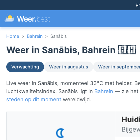
Pr
Weer.
best
Home
>
Bahrein
>
Sanābis
Weer in Sanābis, Bahrein 🇧🇭
Verwachting
Weer in augustus
Weer in septembe
Live weer in Sanābis, momenteel 33°C met helder. Be
luchtkwaliteitsindex. Sanābis ligt in
Bahrein
— zie het 
steden op dit moment
wereldwijd.
Huid
Bijge