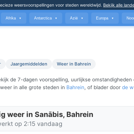
ecieze weersvoorspellingen
voor steden wereldwijd
.
Bekijk alle land
Afrika
Antarctica
Azië
Europa
Noo
▼
▼
▼
▼
r
Jaargemiddelden
Weer in Bahrein
kijk de 7-dagen voorspelling, uurlijkse omstandigheden
weer in alle grote steden in
Bahrein
, of blader door
de w
ig weer in Sanābis, Bahrein
werkt op 2:15 vandaag