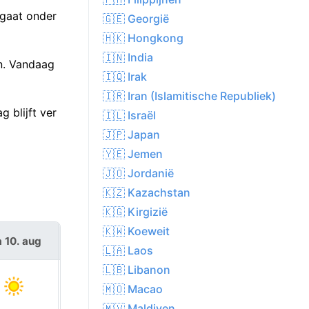
 gaat onder
🇬🇪 Georgië
🇭🇰 Hongkong
🇮🇳 India
n. Vandaag
🇮🇶 Irak
🇮🇷 Iran (Islamitische Republiek)
 blijft ver
🇮🇱 Israël
🇯🇵 Japan
🇾🇪 Jemen
🇯🇴 Jordanië
🇰🇿 Kazachstan
🇰🇬 Kirgizië
🇰🇼 Koeweit
 10. aug
di 11. aug
🇱🇦 Laos
🇱🇧 Libanon
🇲🇴 Macao
🇲🇻 Maldiven