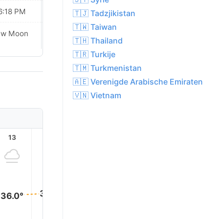
6:18 PM
06:17 PM
🇹🇯 Tadzjikistan
🇹🇼 Taiwan
ew Moon
New Moon
🇹🇭 Thailand
🇹🇷 Turkije
🇹🇲 Turkmenistan
🇦🇪 Verenigde Arabische Emiraten
🇻🇳 Vietnam
13
14
15
16
17
18
36.0°
36.0°
36.0°
36.0°
35.0°
35.0°