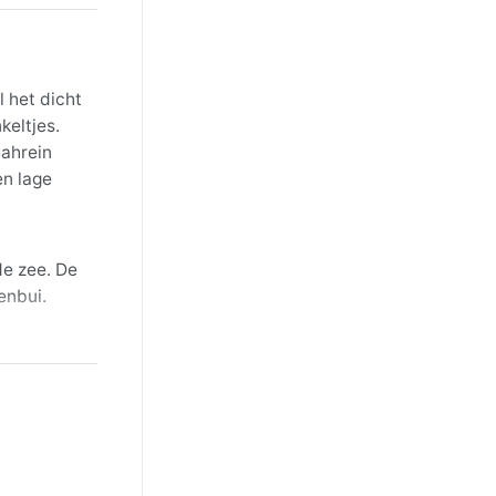
l het dicht
keltjes.
Bahrein
en lage
de zee. De
enbui.
erder. Een
 beperken.
orgt de