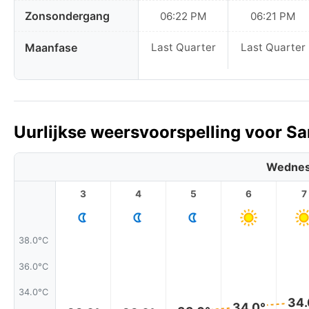
Zonsondergang
06:22 PM
06:21 PM
Maanfase
Last Quarter
Last Quarter
Uurlijkse weersvoorspelling voor Sa
Wednes
3
4
5
6
7
38.0°C
36.0°C
34.0°C
34.
34.0°