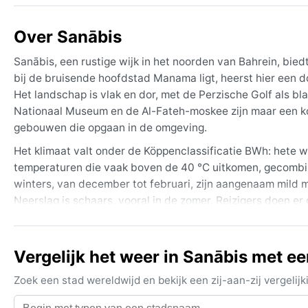
Over Sanābis
Sanābis, een rustige wijk in het noorden van Bahrein, biedt
bij de bruisende hoofdstad Manama ligt, heerst hier een do
Het landschap is vlak en dor, met de Perzische Golf als 
Nationaal Museum en de Al-Fateh-moskee zijn maar een kort
gebouwen die opgaan in de omgeving.
Het klimaat valt onder de Köppenclassificatie BWh: hete w
temperaturen die vaak boven de 40 °C uitkomen, gecombin
winters, van december tot februari, zijn aangenaam mild 
Neerslag is schaars, vooral in de zomer. Reizigers doen e
zonnebrandcrème. Voor de wintermaanden is een lichte jas
De beste tijd voor een bezoek, weergerelateerd, is van nov
Vergelijk het weer in Sanābis met e
opvallend weersfenomeen is de shamal, een noordwestelijk
Ook zijn er soms hevige, korte onweersbuien in de winte
Zoek een stad wereldwijd en bekijk een zij-aan-zij vergel
combinatie van droogte en vochtigheid voor een bijzondere