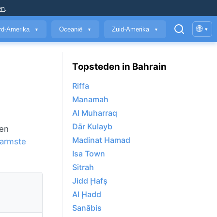
en
.
🌐
rd-Amerika
Oceanië
Zuid-Amerika
▾
▼
▼
▼
Topsteden in Bahrain
Riffa
Manamah
Al Muharraq
Dār Kulayb
 en
Madinat Hamad
armste
Isa Town
Sitrah
Jidd Ḩafş
Al Ḩadd
Sanābis