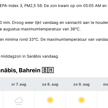
n: EPA-index 3, PM2,5 56. De zon kwam op om 05:05 AM en
 0 mm. Droog weer lijkt vandaag en vannacht aan te houde
che augustus-maximumtemperatuur van 38°C.
 en minima rond 33°C. De maximumtemperatuur van vandaag
e middagzon in Sanābis vandaag.
nābis, Bahrein 🇧🇭
vr 7. aug
za 8. aug
zo 9. aug
ma