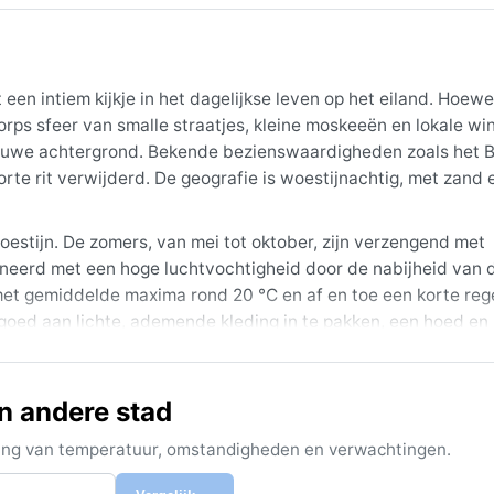
 een intiem kijkje in het dagelijkse leven op het eiland. Hoewe
rps sfeer van smalle straatjes, kleine moskeeën en lokale win
blauwe achtergrond. Bekende bezienswaardigheden zoals het 
e rit verwijderd. De geografie is woestijnachtig, met zand 
oestijn. De zomers, van mei tot oktober, zijn verzengend met
eerd met een hoge luchtvochtigheid door de nabijheid van 
met gemiddelde maxima rond 20 °C en af en toe een korte reg
r goed aan lichte, ademende kleding in te pakken, een hoed en
 of trui handig voor de koelere avonden.
ember tot maart. Dan is de hitte dragelijk en is de lucht held
en andere stad
e wind die in de zomer stofwolken op jaagt en het zicht kan
r. Hoewel Sanābis geen extreme weersomstandigheden kent, z
ijking van temperatuur, omstandigheden en verwachtingen.
, intense beleving van het woestijnklimaat.