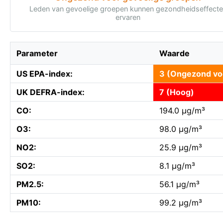
Leden van gevoelige groepen kunnen gezondheidseffect
ervaren
Parameter
Waarde
US EPA-index:
3 (Ongezond vo
UK DEFRA-index:
7 (Hoog)
CO:
194.0 µg/m³
O3:
98.0 µg/m³
NO2:
25.9 µg/m³
SO2:
8.1 µg/m³
PM2.5:
56.1 µg/m³
PM10:
99.2 µg/m³