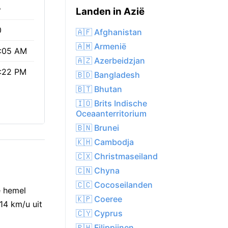
%
Landen in Azië
0
🇦🇫 Afghanistan
🇦🇲 Armenië
:05 AM
🇦🇿 Azerbeidzjan
:22 PM
🇧🇩 Bangladesh
🇧🇹 Bhutan
🇮🇴 Brits Indische
Oceaanterritorium
🇧🇳 Brunei
🇰🇭 Cambodja
🇨🇽 Christmaseiland
🇨🇳 Chyna
🇨🇨 Cocoseilanden
e hemel
🇰🇵 Coeree
14 km/u uit
🇨🇾 Cyprus
🇵🇭 Filippijnen