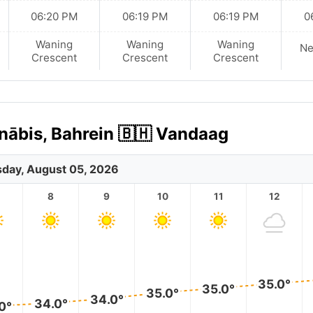
06:20 PM
06:19 PM
06:19 PM
0
Waning
Waning
Waning
N
Crescent
Crescent
Crescent
nābis, Bahrein 🇧🇭 Vandaag
day, August 05, 2026
8
9
10
11
12
35.0°
35.0°
35.0°
34.0°
34.0°
0°