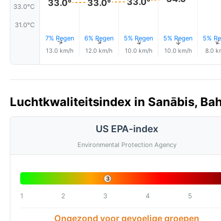
33.0°
33.0°
33.0°
33.0°C
31.0°C
7% Regen
6% Regen
5% Regen
5% Regen
5% Re
↑
↑
↑
↑
13.0 km/h
12.0 km/h
10.0 km/h
10.0 km/h
8.0 k
Luchtkwaliteitsindex in Sanābis, Bah
US EPA-index
Environmental Protection Agency
3
1
2
3
4
5
Ongezond voor gevoelige groepen