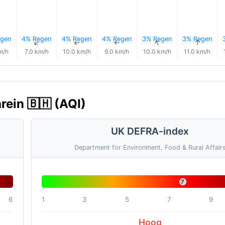
gen
4% Regen
4% Regen
4% Regen
3% Regen
3% Regen
↑
↑
↑
↑
↑
↑
m/h
7.0 km/h
10.0 km/h
9.0 km/h
10.0 km/h
11.0 km/h
rein 🇧🇭 (AQI)
UK DEFRA-index
Department for Environment, Food & Rural Affair
7
6
1
3
5
7
9
Hoog