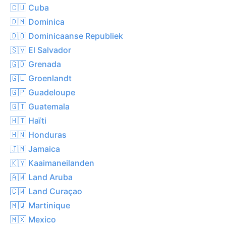
🇨🇺 Cuba
🇩🇲 Dominica
🇩🇴 Dominicaanse Republiek
🇸🇻 El Salvador
🇬🇩 Grenada
🇬🇱 Groenlandt
🇬🇵 Guadeloupe
🇬🇹 Guatemala
🇭🇹 Haïti
🇭🇳 Honduras
🇯🇲 Jamaica
🇰🇾 Kaaimaneilanden
🇦🇼 Land Aruba
🇨🇼 Land Curaçao
🇲🇶 Martinique
🇲🇽 Mexico