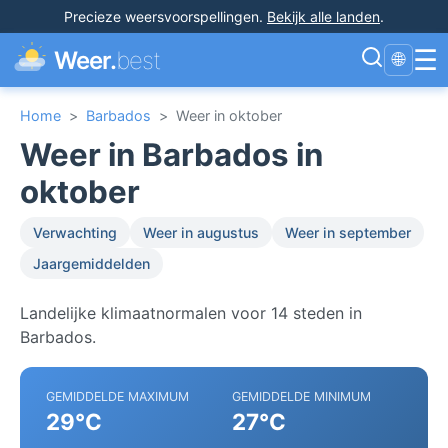
Precieze weersvoorspellingen
.
Bekijk alle landen
.
☰
Weer.
best
🌐
Home
>
Barbados
>
Weer in oktober
Weer in Barbados in
oktober
Verwachting
Weer in augustus
Weer in september
Jaargemiddelden
Landelijke klimaatnormalen voor 14 steden in
Barbados.
GEMIDDELDE MAXIMUM
GEMIDDELDE MINIMUM
29°C
27°C