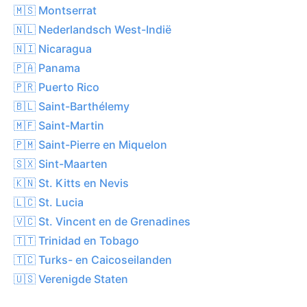
🇲🇸 Montserrat
🇳🇱 Nederlandsch West-Indië
🇳🇮 Nicaragua
🇵🇦 Panama
🇵🇷 Puerto Rico
🇧🇱 Saint-Barthélemy
🇲🇫 Saint-Martin
🇵🇲 Saint-Pierre en Miquelon
🇸🇽 Sint-Maarten
🇰🇳 St. Kitts en Nevis
🇱🇨 St. Lucia
🇻🇨 St. Vincent en de Grenadines
🇹🇹 Trinidad en Tobago
🇹🇨 Turks- en Caicoseilanden
🇺🇸 Verenigde Staten