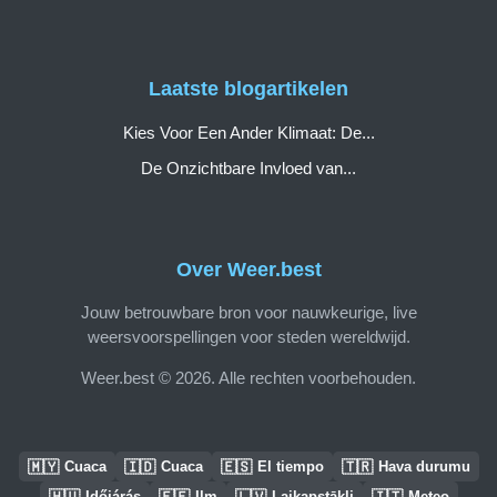
Laatste blogartikelen
Kies Voor Een Ander Klimaat: De...
De Onzichtbare Invloed van...
Over Weer.best
Jouw betrouwbare bron voor nauwkeurige, live
weersvoorspellingen voor steden wereldwijd.
Weer.best © 2026. Alle rechten voorbehouden.
🇲🇾
🇮🇩
🇪🇸
🇹🇷
Cuaca
Cuaca
El tiempo
Hava durumu
🇭🇺
🇪🇪
🇱🇻
🇮🇹
Időjárás
Ilm
Laikapstākļi
Meteo