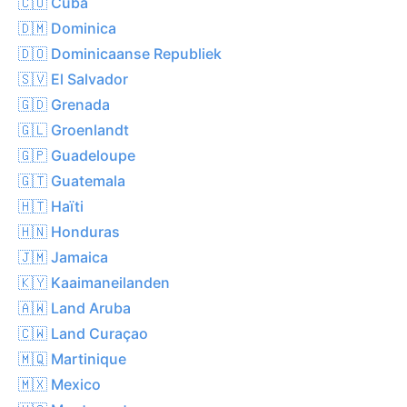
🇨🇺 Cuba
🇩🇲 Dominica
🇩🇴 Dominicaanse Republiek
🇸🇻 El Salvador
🇬🇩 Grenada
🇬🇱 Groenlandt
🇬🇵 Guadeloupe
🇬🇹 Guatemala
🇭🇹 Haïti
🇭🇳 Honduras
🇯🇲 Jamaica
🇰🇾 Kaaimaneilanden
🇦🇼 Land Aruba
🇨🇼 Land Curaçao
🇲🇶 Martinique
🇲🇽 Mexico