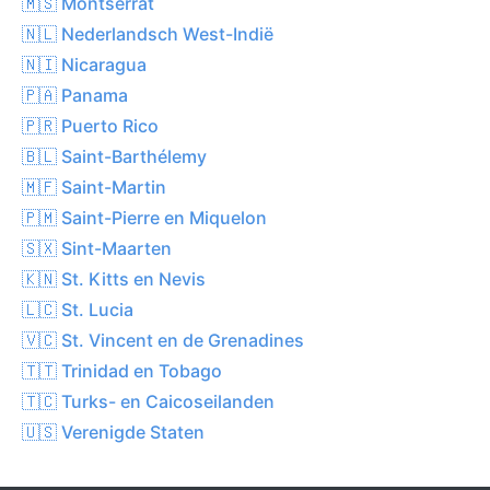
🇲🇸 Montserrat
🇳🇱 Nederlandsch West-Indië
🇳🇮 Nicaragua
🇵🇦 Panama
🇵🇷 Puerto Rico
🇧🇱 Saint-Barthélemy
🇲🇫 Saint-Martin
🇵🇲 Saint-Pierre en Miquelon
🇸🇽 Sint-Maarten
🇰🇳 St. Kitts en Nevis
🇱🇨 St. Lucia
🇻🇨 St. Vincent en de Grenadines
🇹🇹 Trinidad en Tobago
🇹🇨 Turks- en Caicoseilanden
🇺🇸 Verenigde Staten