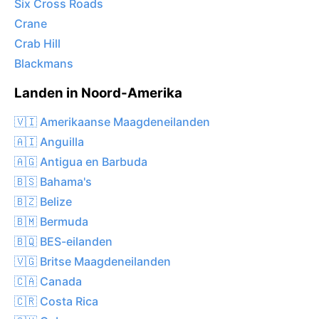
Six Cross Roads
Crane
Crab Hill
Blackmans
Landen in Noord-Amerika
🇻🇮 Amerikaanse Maagdeneilanden
🇦🇮 Anguilla
🇦🇬 Antigua en Barbuda
🇧🇸 Bahama's
🇧🇿 Belize
🇧🇲 Bermuda
🇧🇶 BES-eilanden
🇻🇬 Britse Maagdeneilanden
🇨🇦 Canada
🇨🇷 Costa Rica