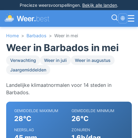
Precieze weersvoorspellingen
.
Bekijk alle landen
.
☰
Weer.
best
🌐
Home
>
Barbados
>
Weer in mei
Weer in Barbados in mei
Verwachting
Weer in juli
Weer in augustus
Jaargemiddelden
Landelijke klimaatnormalen voor 14 steden in
Barbados.
GEMIDDELDE MAXIMUM
GEMIDDELDE MINIMUM
28°C
26°C
NEERSLAG
ZONUREN
45 mm
1.6h/dag