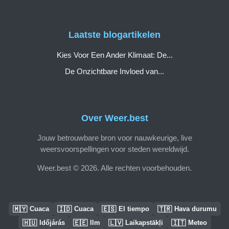
Laatste blogartikelen
Kies Voor Een Ander Klimaat: De...
De Onzichtbare Invloed van...
Over Weer.best
Jouw betrouwbare bron voor nauwkeurige, live
weersvoorspellingen voor steden wereldwijd.
Weer.best © 2026. Alle rechten voorbehouden.
🇲🇾
🇮🇩
🇪🇸
🇹🇷
Cuaca
Cuaca
El tiempo
Hava durumu
🇭🇺
🇪🇪
🇱🇻
🇮🇹
Időjárás
Ilm
Laikapstākļi
Meteo