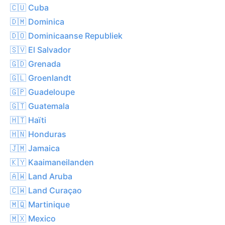
🇨🇺 Cuba
🇩🇲 Dominica
🇩🇴 Dominicaanse Republiek
🇸🇻 El Salvador
🇬🇩 Grenada
🇬🇱 Groenlandt
🇬🇵 Guadeloupe
🇬🇹 Guatemala
🇭🇹 Haïti
🇭🇳 Honduras
🇯🇲 Jamaica
🇰🇾 Kaaimaneilanden
🇦🇼 Land Aruba
🇨🇼 Land Curaçao
🇲🇶 Martinique
🇲🇽 Mexico