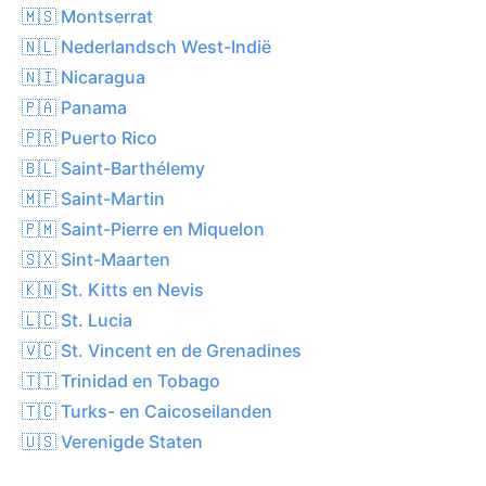
🇲🇸 Montserrat
🇳🇱 Nederlandsch West-Indië
🇳🇮 Nicaragua
🇵🇦 Panama
🇵🇷 Puerto Rico
🇧🇱 Saint-Barthélemy
🇲🇫 Saint-Martin
🇵🇲 Saint-Pierre en Miquelon
🇸🇽 Sint-Maarten
🇰🇳 St. Kitts en Nevis
🇱🇨 St. Lucia
🇻🇨 St. Vincent en de Grenadines
🇹🇹 Trinidad en Tobago
🇹🇨 Turks- en Caicoseilanden
🇺🇸 Verenigde Staten