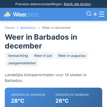
Precieze weersvoorspellingen
.
Bekijk alle landen
.
☰
Weer.
best
🌐
Home
>
Barbados
>
Weer in december
Weer in Barbados in
december
Verwachting
Weer in juli
Weer in augustus
Jaargemiddelden
Landelijke klimaatnormalen voor 14 steden in
Barbados.
GEMIDDELDE MAXIMUM
GEMIDDELDE MINIMUM
28°C
26°C