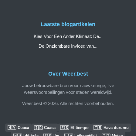
Laatste blogartikelen
Kies Voor Een Ander Klimaat: De...
De Onzichtbare Invloed van...
Over Weer.best
Jouw betrouwbare bron voor nauwkeurige, live
weersvoorspellingen voor steden wereldwijd.
Weer.best © 2026. Alle rechten voorbehouden.
🇲🇾
🇮🇩
🇪🇸
🇹🇷
Cuaca
Cuaca
El tiempo
Hava durumu
🇭🇺
🇪🇪
🇱🇻
🇮🇹
Időjárás
Ilm
Laikapstākļi
Meteo