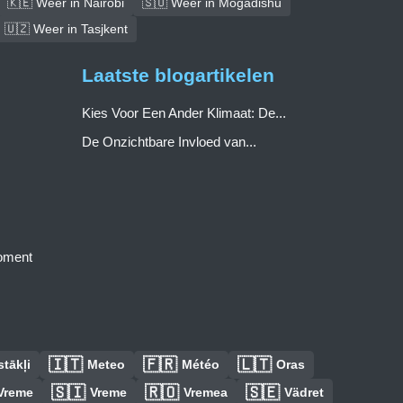
🇰🇪 Weer in Nairobi
🇸🇴 Weer in Mogadishu
🇺🇿 Weer in Tasjkent
Laatste blogartikelen
Kies Voor Een Ander Klimaat: De...
De Onzichtbare Invloed van...
moment
🇮🇹
🇫🇷
🇱🇹
tākļi
Meteo
Météo
Oras
🇸🇮
🇷🇴
🇸🇪
Vreme
Vreme
Vremea
Vädret