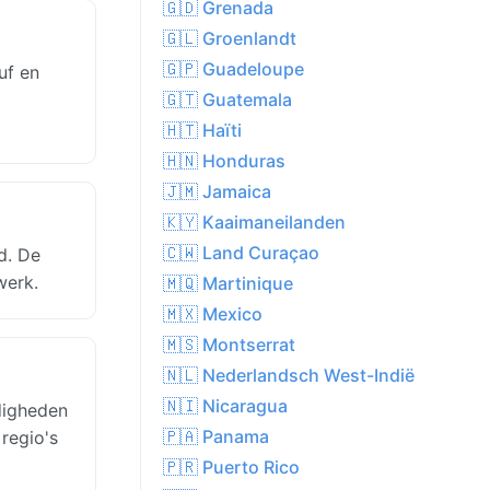
🇬🇩 Grenada
🇬🇱 Groenlandt
🇬🇵 Guadeloupe
uf en
🇬🇹 Guatemala
🇭🇹 Haïti
🇭🇳 Honduras
🇯🇲 Jamaica
🇰🇾 Kaaimaneilanden
🇨🇼 Land Curaçao
d. De
werk.
🇲🇶 Martinique
🇲🇽 Mexico
🇲🇸 Montserrat
🇳🇱 Nederlandsch West-Indië
🇳🇮 Nicaragua
digheden
🇵🇦 Panama
 regio's
🇵🇷 Puerto Rico