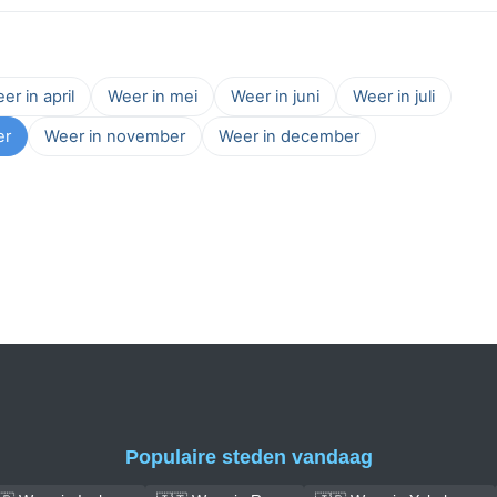
er in april
Weer in mei
Weer in juni
Weer in juli
er
Weer in november
Weer in december
Populaire steden vandaag