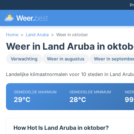
Pr
Weer.
best
Home
>
Land Aruba
>
Weer in oktober
Weer in Land Aruba in oktob
Verwachting
Weer in augustus
Weer in septembe
Landelijke klimaatnormalen voor 10 steden in Land Arub
GEMIDDELDE MAXIMUM
GEMIDDELDE MINIMUM
NEE
29°C
28°C
99
How Hot Is Land Aruba in oktober?