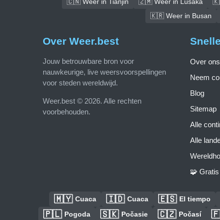
🇨🇳 Weer in Tianjin
🇿🇲 Weer in Lusaka
🇰
🇰🇷 Weer in Busan
Over Weer.best
Snell
Jouw betrouwbare bron voor
Over ons
nauwkeurige, live weersvoorspellingen
Neem con
voor steden wereldwijd.
Blog
Weer.best © 2026. Alle rechten
Sitemap
voorbehouden.
Alle cont
Alle land
Wereldho
🧩 Grati
🇲🇾
🇮🇩
🇪🇸
Cuaca
Cuaca
El tiempo
🇵🇱
🇸🇰
🇨🇿

Pogoda
Počasie
Počasí