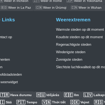
🇷 Weer in Incheon
🇮🇹 Weer in Rome
🇯🇵 Weer in Yokohama
🇧🇴 Weer in La Paz
🇨🇳 Weer in Ürümqi
🇨🇳 Weer in Wuhan
e Links
Weerextremen
Warmste steden op dit moment
tact op
Koudste steden op dit moment
Regenachtigste steden
Winderigste steden
inenten
Zonnigste steden
en
Slechtste luchtkwaliteit op dit 
ofdstadsteden
s weerwidget
🇹🇷
🇭🇺
🇪🇪
🇱🇻
Hava durumu
Időjárás
Ilm
Laikaps
🇮
🇵🇹
🇻🇳
🇩🇰
🇷🇸
Sää
Tempo
Thời tiết
Vejret