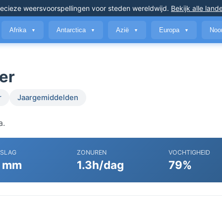
ecieze weersvoorspellingen
voor steden wereldwijd
.
Bekijk alle land
Afrika
Antarctica
Azië
Europa
Noo
▼
▼
▼
▼
er
r
Jaargemiddelden
a.
RSLAG
ZONUREN
VOCHTIGHEID
 mm
1.3h/dag
79%