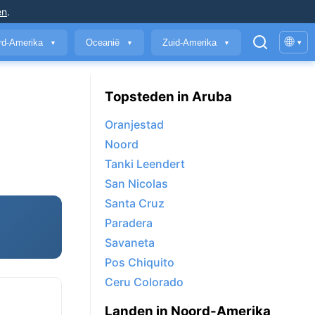
en
.
🌐
rd-Amerika
Oceanië
Zuid-Amerika
▾
▼
▼
▼
Topsteden in Aruba
Oranjestad
Noord
Tanki Leendert
San Nicolas
Santa Cruz
Paradera
Savaneta
Pos Chiquito
Ceru Colorado
Landen in Noord-Amerika