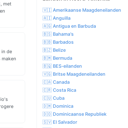
, met
🇻🇮 Amerikaanse Maagdeneilanden
len
🇦🇮 Anguilla
🇦🇬 Antigua en Barbuda
🇧🇸 Bahama's
🇧🇧 Barbados
🇧🇿 Belize
 in de
🇧🇲 Bermuda
es maken
🇧🇶 BES-eilanden
🇻🇬 Britse Maagdeneilanden
🇨🇦 Canada
🇨🇷 Costa Rica
🇨🇺 Cuba
io's
🇩🇲 Dominica
drogere
🇩🇴 Dominicaanse Republiek
🇸🇻 El Salvador