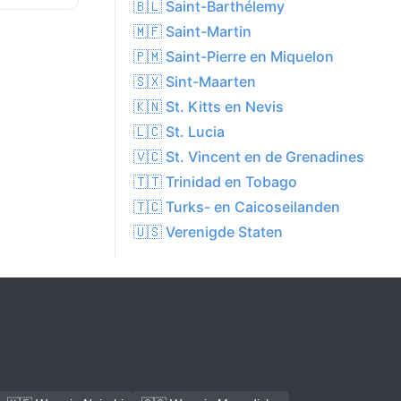
🇧🇱 Saint-Barthélemy
🇲🇫 Saint-Martin
🇵🇲 Saint-Pierre en Miquelon
🇸🇽 Sint-Maarten
🇰🇳 St. Kitts en Nevis
🇱🇨 St. Lucia
🇻🇨 St. Vincent en de Grenadines
🇹🇹 Trinidad en Tobago
🇹🇨 Turks- en Caicoseilanden
🇺🇸 Verenigde Staten