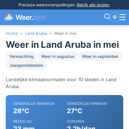
Precieze weersvoorspellingen
.
Bekijk alle landen
.
☰
Weer.
best
🌐
Home
>
Land Aruba
>
Weer in mei
Weer in Land Aruba in mei
Verwachting
Weer in augustus
Weer in september
Jaargemiddelden
Landelijke klimaatnormalen voor 10 steden in Land
Aruba.
GEMIDDELDE MAXIMUM
GEMIDDELDE MINIMUM
28°C
27°C
NEERSLAG
ZONUREN
23 mm
2.2h/dag