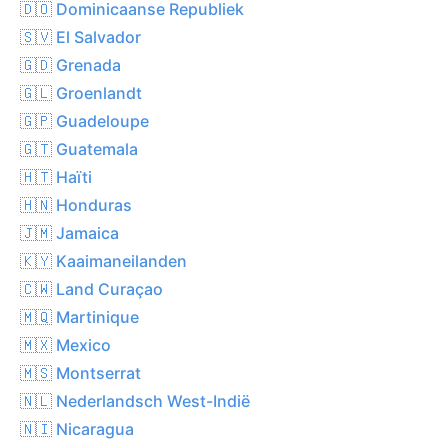
🇩🇴 Dominicaanse Republiek
🇸🇻 El Salvador
🇬🇩 Grenada
🇬🇱 Groenlandt
🇬🇵 Guadeloupe
🇬🇹 Guatemala
🇭🇹 Haïti
🇭🇳 Honduras
🇯🇲 Jamaica
🇰🇾 Kaaimaneilanden
🇨🇼 Land Curaçao
🇲🇶 Martinique
🇲🇽 Mexico
🇲🇸 Montserrat
🇳🇱 Nederlandsch West-Indië
🇳🇮 Nicaragua