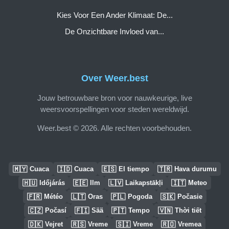
Kies Voor Een Ander Klimaat: De...
De Onzichtbare Invloed van...
Over Weer.best
Jouw betrouwbare bron voor nauwkeurige, live
weersvoorspellingen voor steden wereldwijd.
Weer.best © 2026. Alle rechten voorbehouden.
🇲🇾
🇮🇩
🇪🇸
🇹🇷
Cuaca
Cuaca
El tiempo
Hava durumu
🇭🇺
🇪🇪
🇱🇻
🇮🇹
Időjárás
Ilm
Laikapstākļi
Meteo
🇫🇷
🇱🇹
🇵🇱
🇸🇰
Météo
Oras
Pogoda
Počasie
🇨🇿
🇫🇮
🇵🇹
🇻🇳
Počasí
Sää
Tempo
Thời tiết
🇩🇰
🇷🇸
🇸🇮
🇷🇴
Vejret
Vreme
Vreme
Vremea