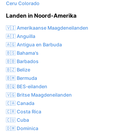
Ceru Colorado
Landen in Noord-Amerika
🇻🇮 Amerikaanse Maagdeneilanden
🇦🇮 Anguilla
🇦🇬 Antigua en Barbuda
🇧🇸 Bahama's
🇧🇧 Barbados
🇧🇿 Belize
🇧🇲 Bermuda
🇧🇶 BES-eilanden
🇻🇬 Britse Maagdeneilanden
🇨🇦 Canada
🇨🇷 Costa Rica
🇨🇺 Cuba
🇩🇲 Dominica