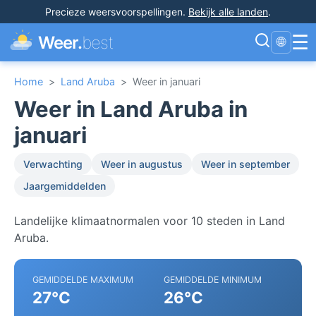
Precieze weersvoorspellingen
.
Bekijk alle landen
.
☰
Weer.
best
🌐
Home
>
Land Aruba
>
Weer in januari
Weer in Land Aruba in
januari
Verwachting
Weer in augustus
Weer in september
Jaargemiddelden
Landelijke klimaatnormalen voor 10 steden in Land
Aruba.
GEMIDDELDE MAXIMUM
GEMIDDELDE MINIMUM
27°C
26°C