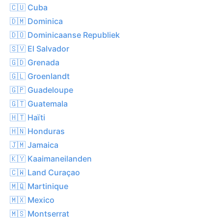
🇨🇺 Cuba
🇩🇲 Dominica
🇩🇴 Dominicaanse Republiek
🇸🇻 El Salvador
🇬🇩 Grenada
🇬🇱 Groenlandt
🇬🇵 Guadeloupe
🇬🇹 Guatemala
🇭🇹 Haïti
🇭🇳 Honduras
🇯🇲 Jamaica
🇰🇾 Kaaimaneilanden
🇨🇼 Land Curaçao
🇲🇶 Martinique
🇲🇽 Mexico
🇲🇸 Montserrat