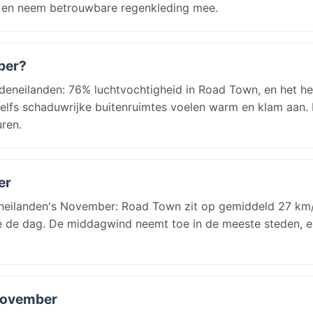
n en neem betrouwbare regenkleding mee.
ber?
eneilanden: 76% luchtvochtigheid in Road Town, en het he
zelfs schaduwrijke buitenruimtes voelen warm en klam aan. 
ren.
er
eilanden's November: Road Town zit op gemiddeld 27 km/
e de dag. De middagwind neemt toe in de meeste steden, e
 november