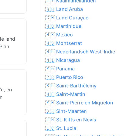
🇰🇾 Kaaimaneilanden
🇦🇼 Land Aruba
🇨🇼 Land Curaçao
🇲🇶 Martinique
🇲🇽 Mexico
le land
🇲🇸 Montserrat
Plan
🇳🇱 Nederlandsch West-Indië
🇳🇮 Nicaragua
🇵🇦 Panama
🇵🇷 Puerto Rico
🇧🇱 Saint-Barthélemy
u, en
🇲🇫 Saint-Martin
n
🇵🇲 Saint-Pierre en Miquelon
🇸🇽 Sint-Maarten
🇰🇳 St. Kitts en Nevis
🇱🇨 St. Lucia