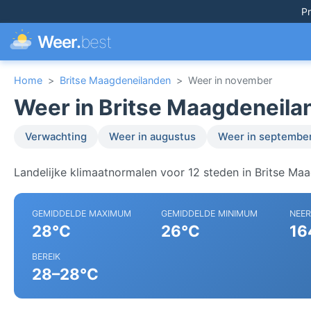
Pr
Weer.
best
Home
>
Britse Maagdeneilanden
>
Weer in november
Weer in Britse Maagdeneila
Verwachting
Weer in augustus
Weer in septembe
Landelijke klimaatnormalen voor 12 steden in Britse Ma
GEMIDDELDE MAXIMUM
GEMIDDELDE MINIMUM
NEE
28°C
26°C
16
BEREIK
28–28°C