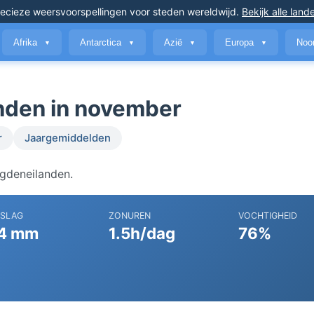
ecieze weersvoorspellingen
voor steden wereldwijd
.
Bekijk alle land
Afrika
Antarctica
Azië
Europa
Noo
▼
▼
▼
▼
nden in november
r
Jaargemiddelden
agdeneilanden.
RSLAG
ZONUREN
VOCHTIGHEID
4 mm
1.5h/dag
76%