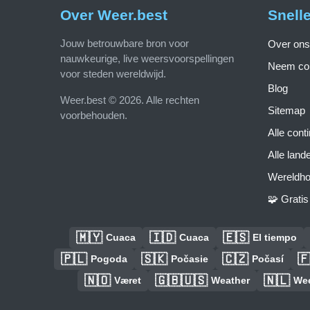
Over Weer.best
Snell
Jouw betrouwbare bron voor
Over ons
nauwkeurige, live weersvoorspellingen
Neem con
voor steden wereldwijd.
Blog
Weer.best © 2026. Alle rechten
Sitemap
voorbehouden.
Alle cont
Alle land
Wereldho
🧩 Grati
🇲🇾
🇮🇩
🇪🇸
Cuaca
Cuaca
El tiempo
🇵🇱
🇸🇰
🇨🇿

Pogoda
Počasie
Počasí
🇳🇴
🇬🇧🇺🇸
🇳🇱
Været
Weather
We