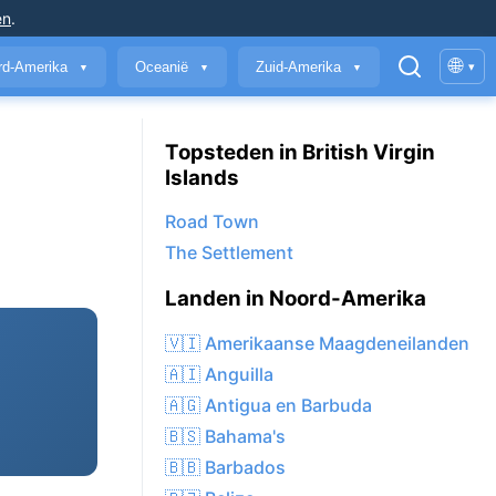
en
.
🌐
rd-Amerika
Oceanië
Zuid-Amerika
▾
▼
▼
▼
Topsteden in British Virgin
Islands
Road Town
The Settlement
Landen in Noord-Amerika
🇻🇮 Amerikaanse Maagdeneilanden
🇦🇮 Anguilla
🇦🇬 Antigua en Barbuda
🇧🇸 Bahama's
🇧🇧 Barbados