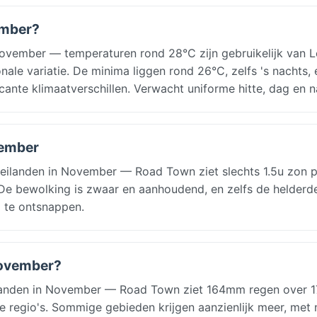
ember?
November — temperaturen rond 28°C zijn gebruikelijk van 
ale variatie. De minima liggen rond 26°C, zelfs 's nachts,
icante klimaatverschillen. Verwacht uniforme hitte, dag en n
vember
ilanden in November — Road Town ziet slechts 1.5u zon p
. De bewolking is zwaar en aanhoudend, en zelfs de helderd
 te ontsnappen.
 november?
anden in November — Road Town ziet 164mm regen over 1
ste regio's. Sommige gebieden krijgen aanzienlijk meer, met