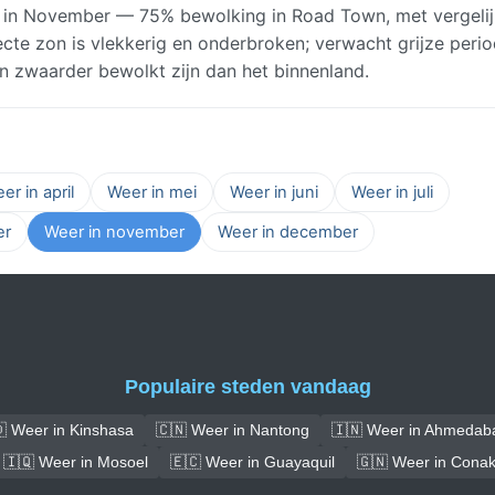
 in November — 75% bewolking in Road Town, met vergeli
cte zon is vlekkerig en onderbroken; verwacht grijze peri
 zwaarder bewolkt zijn dan het binnenland.
er in april
Weer in mei
Weer in juni
Weer in juli
er
Weer in november
Weer in december
Populaire steden vandaag
 Weer in Kinshasa
🇨🇳 Weer in Nantong
🇮🇳 Weer in Ahmedab
🇮🇶 Weer in Mosoel
🇪🇨 Weer in Guayaquil
🇬🇳 Weer in Conak