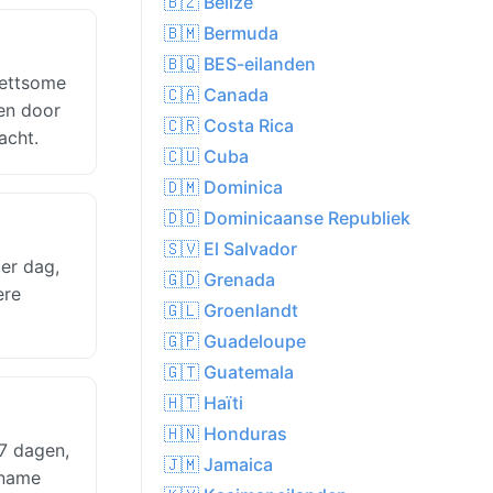
🇧🇿 Belize
🇧🇲 Bermuda
🇧🇶 BES-eilanden
Lettsome
🇨🇦 Canada
 en door
🇨🇷 Costa Rica
acht.
🇨🇺 Cuba
🇩🇲 Dominica
🇩🇴 Dominicaanse Republiek
🇸🇻 El Salvador
er dag,
🇬🇩 Grenada
ere
🇬🇱 Groenlandt
🇬🇵 Guadeloupe
🇬🇹 Guatemala
🇭🇹 Haïti
🇭🇳 Honduras
7 dagen,
🇯🇲 Jamaica
 name