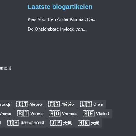
Laatste blogartikelen
Kies Voor Een Ander Klimaat: De...
De Onzichtbare Invloed van...
moment
🇮🇹
🇫🇷
🇱🇹
tākļi
Meteo
Météo
Oras
🇸🇮
🇷🇴
🇸🇪
Vreme
Vreme
Vremea
Vädret
🇹🇭
🇯🇵
🇭🇰
ا
สภาพอากาศ
天気
天氣