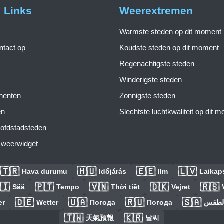
e Links
Weerextremen
Warmste steden op dit moment
tact op
Koudste steden op dit moment
Regenachtigste steden
Winderigste steden
inenten
Zonnigste steden
en
Slechtste luchtkwaliteit op dit 
ofdstadsteden
s weerwidget
🇹🇷
🇭🇺
🇪🇪
🇱🇻
Hava durumu
Időjárás
Ilm
Laikaps
🇮
🇵🇹
🇻🇳
🇩🇰
🇷🇸
Sää
Tempo
Thời tiết
Vejret
🇩🇪
🇺🇦
🇷🇺
🇸🇦
er
Wetter
Погода
Погода
الطق
🇹🇼
🇰🇷
天氣預報
날씨