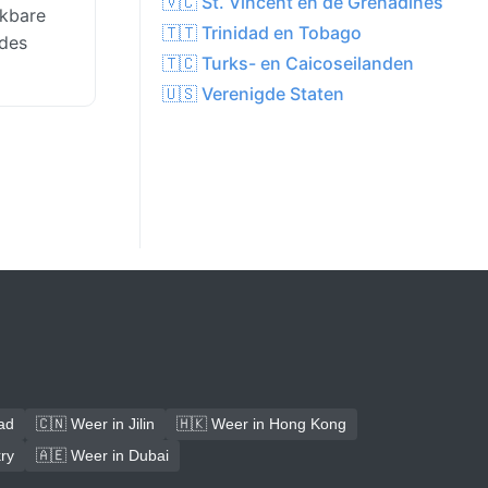
🇻🇨 St. Vincent en de Grenadines
jkbare
🇹🇹 Trinidad en Tobago
odes
🇹🇨 Turks- en Caicoseilanden
🇺🇸 Verenigde Staten
ad
🇨🇳 Weer in Jilin
🇭🇰 Weer in Hong Kong
ry
🇦🇪 Weer in Dubai