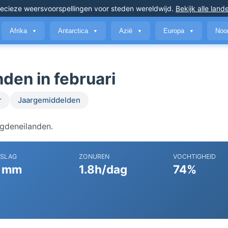
ecieze weersvoorspellingen
voor steden wereldwijd
.
Bekijk alle land
Afrika
Antarctica
Azië
Europa
Noo
▼
▼
▼
▼
den in februari
r
Jaargemiddelden
agdeneilanden.
RSLAG
ZONUREN
VOCHTIGHEID
 mm
1.8h/dag
74%