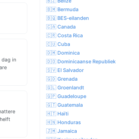
🇧🇿 Belize
🇧🇲 Bermuda
🇧🇶 BES-eilanden
🇨🇦 Canada
🇨🇷 Costa Rica
🇨🇺 Cuba
🇩🇲 Dominica
 dag in
🇩🇴 Dominicaanse Republiek
are
🇸🇻 El Salvador
🇬🇩 Grenada
🇬🇱 Groenlandt
🇬🇵 Guadeloupe
🇬🇹 Guatemala
nattere
🇭🇹 Haïti
helft
🇭🇳 Honduras
🇯🇲 Jamaica