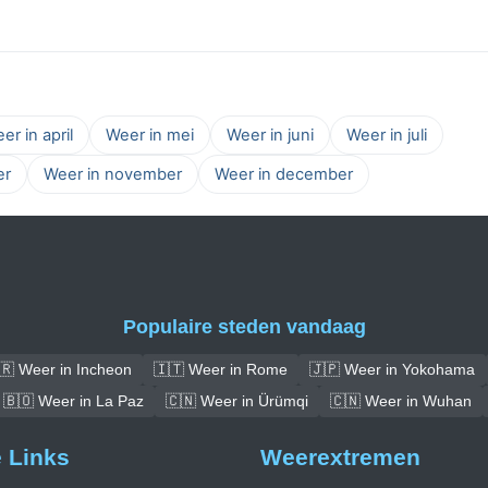
er in april
Weer in mei
Weer in juni
Weer in juli
er
Weer in november
Weer in december
Populaire steden vandaag
🇷 Weer in Incheon
🇮🇹 Weer in Rome
🇯🇵 Weer in Yokohama
🇧🇴 Weer in La Paz
🇨🇳 Weer in Ürümqi
🇨🇳 Weer in Wuhan
e Links
Weerextremen