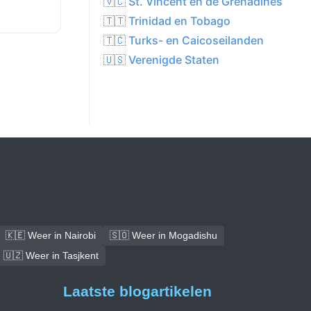
🇻🇨 St. Vincent en de Grenadines
🇹🇹 Trinidad en Tobago
🇹🇨 Turks- en Caicoseilanden
🇺🇸 Verenigde Staten
🇰🇪 Weer in Nairobi
🇸🇴 Weer in Mogadishu
🇺🇿 Weer in Tasjkent
Laatste blogartikelen