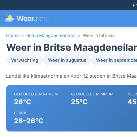
Pr
Weer.
best
Home
>
Britse Maagdeneilanden
>
Weer in februari
Weer in Britse Maagdeneilan
Verwachting
Weer in augustus
Weer in septembe
Landelijke klimaatnormalen voor 12 steden in Britse Ma
GEMIDDELDE MAXIMUM
GEMIDDELDE MINIMUM
NEE
26°C
25°C
45
BEREIK
26–26°C