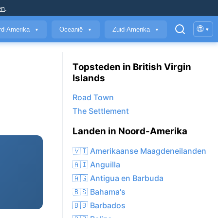
en
.
🌐
rd-Amerika
Oceanië
Zuid-Amerika
▾
▼
▼
▼
Topsteden in British Virgin
Islands
Road Town
The Settlement
Landen in Noord-Amerika
🇻🇮 Amerikaanse Maagdeneilanden
🇦🇮 Anguilla
🇦🇬 Antigua en Barbuda
🇧🇸 Bahama's
🇧🇧 Barbados