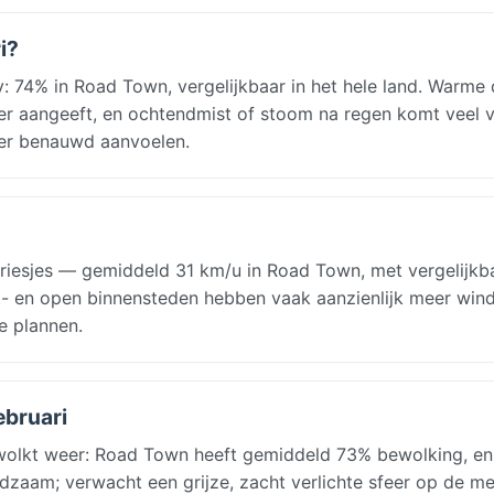
i?
y: 74% in Road Town, vergelijkbaar in het hele land. Warme
r aangeeft, en ochtendmist of stoom na regen komt veel v
er benauwd aanvoelen.
briesjes — gemiddeld 31 km/u in Road Town, met vergelijkb
t- en open binnensteden hebben vaak aanzienlijk meer wind
e plannen.
ebruari
ewolkt weer: Road Town heeft gemiddeld 73% bewolking, en
zeldzaam; verwacht een grijze, zacht verlichte sfeer op de m