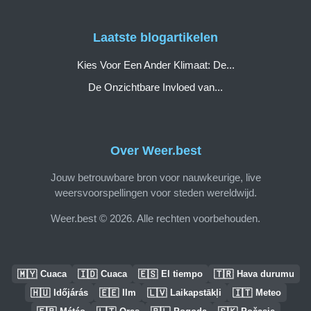
Laatste blogartikelen
Kies Voor Een Ander Klimaat: De...
De Onzichtbare Invloed van...
Over Weer.best
Jouw betrouwbare bron voor nauwkeurige, live
weersvoorspellingen voor steden wereldwijd.
Weer.best © 2026. Alle rechten voorbehouden.
🇲🇾
🇮🇩
🇪🇸
🇹🇷
Cuaca
Cuaca
El tiempo
Hava durumu
🇭🇺
🇪🇪
🇱🇻
🇮🇹
Időjárás
Ilm
Laikapstākļi
Meteo