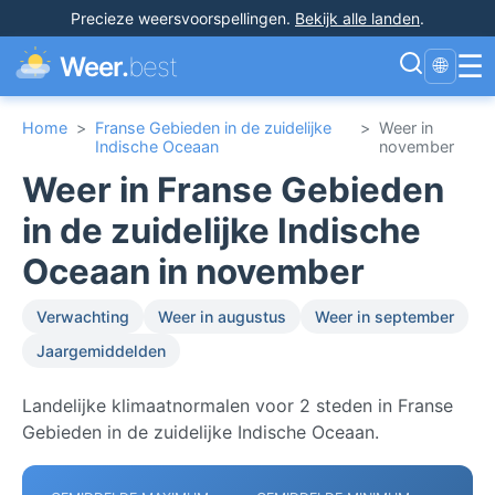
Precieze weersvoorspellingen
.
Bekijk alle landen
.
☰
Weer.
best
🌐
Home
>
Franse Gebieden in de zuidelijke
>
Weer in
Indische Oceaan
november
Weer in Franse Gebieden
in de zuidelijke Indische
Oceaan in november
Verwachting
Weer in augustus
Weer in september
Jaargemiddelden
Landelijke klimaatnormalen voor 2 steden in Franse
Gebieden in de zuidelijke Indische Oceaan.