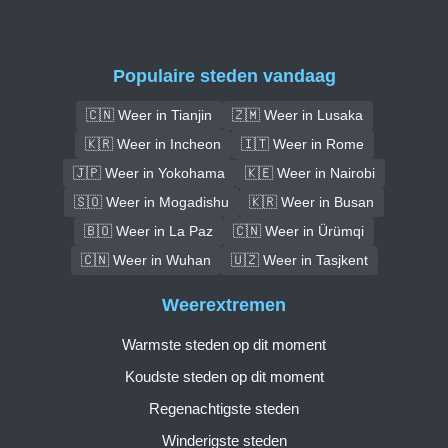
Populaire steden vandaag
🇨🇳 Weer in Tianjin
🇿🇲 Weer in Lusaka
🇰🇷 Weer in Incheon
🇮🇹 Weer in Rome
🇯🇵 Weer in Yokohama
🇰🇪 Weer in Nairobi
🇸🇴 Weer in Mogadishu
🇰🇷 Weer in Busan
🇧🇴 Weer in La Paz
🇨🇳 Weer in Ürümqi
🇨🇳 Weer in Wuhan
🇺🇿 Weer in Tasjkent
Weerextremen
Warmste steden op dit moment
Koudste steden op dit moment
Regenachtigste steden
Winderigste steden