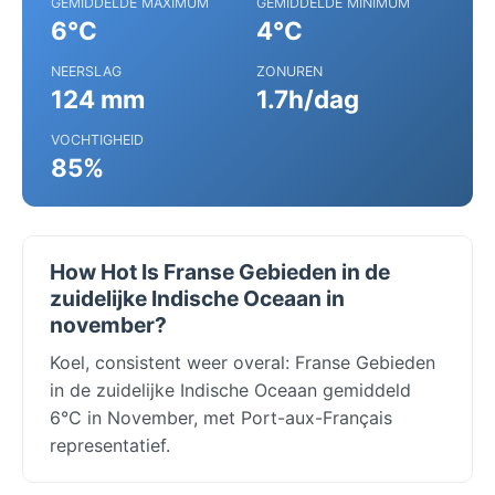
GEMIDDELDE MAXIMUM
GEMIDDELDE MINIMUM
6°C
4°C
NEERSLAG
ZONUREN
124 mm
1.7h/dag
VOCHTIGHEID
85%
How Hot Is Franse Gebieden in de
zuidelijke Indische Oceaan in
november?
Koel, consistent weer overal: Franse Gebieden
in de zuidelijke Indische Oceaan gemiddeld
6°C in November, met Port-aux-Français
representatief.