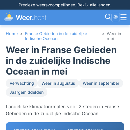
Precieze weersvoorspellingen
.
Bekijk alle landen
.
☰
Weer.
best
🌐
Home
>
Franse Gebieden in de zuidelijke
>
Weer in
Indische Oceaan
mei
Weer in Franse Gebieden
in de zuidelijke Indische
Oceaan in mei
Verwachting
Weer in augustus
Weer in september
Jaargemiddelden
Landelijke klimaatnormalen voor 2 steden in Franse
Gebieden in de zuidelijke Indische Oceaan.