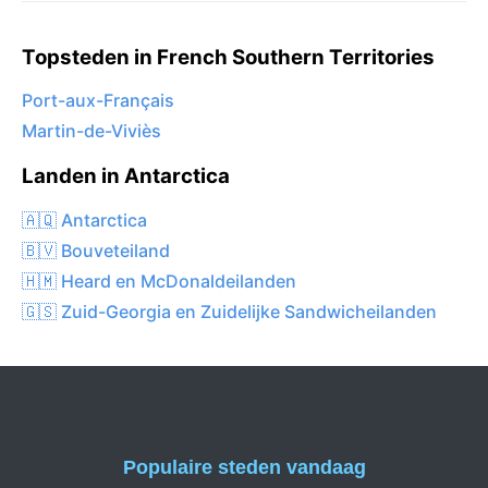
Topsteden in French Southern Territories
Port-aux-Français
Martin-de-Viviès
Landen in Antarctica
🇦🇶 Antarctica
🇧🇻 Bouveteiland
🇭🇲 Heard en McDonaldeilanden
🇬🇸 Zuid-Georgia en Zuidelijke Sandwicheilanden
Populaire steden vandaag