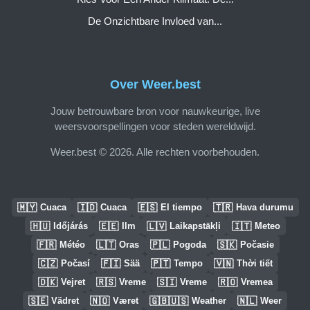
De Onzichtbare Invloed van...
Over Weer.best
Jouw betrouwbare bron voor nauwkeurige, live
weersvoorspellingen voor steden wereldwijd.
Weer.best © 2026. Alle rechten voorbehouden.
🇲🇾
🇮🇩
🇪🇸
🇹🇷
Cuaca
Cuaca
El tiempo
Hava durumu
🇭🇺
🇪🇪
🇱🇻
🇮🇹
Időjárás
Ilm
Laikapstākļi
Meteo
🇫🇷
🇱🇹
🇵🇱
🇸🇰
Météo
Oras
Pogoda
Počasie
🇨🇿
🇫🇮
🇵🇹
🇻🇳
Počasí
Sää
Tempo
Thời tiết
🇩🇰
🇷🇸
🇸🇮
🇷🇴
Vejret
Vreme
Vreme
Vremea
🇸🇪
🇳🇴
🇬🇧🇺🇸
🇳🇱
Vädret
Været
Weather
Weer