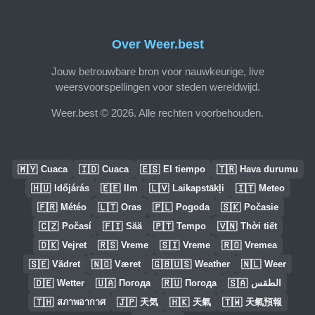
Over Weer.best
Jouw betrouwbare bron voor nauwkeurige, live
weersvoorspellingen voor steden wereldwijd.
Weer.best © 2026. Alle rechten voorbehouden.
🇲🇾
🇮🇩
🇪🇸
🇹🇷
Cuaca
Cuaca
El tiempo
Hava durumu
🇭🇺
🇪🇪
🇱🇻
🇮🇹
Időjárás
Ilm
Laikapstākļi
Meteo
🇫🇷
🇱🇹
🇵🇱
🇸🇰
Météo
Oras
Pogoda
Počasie
🇨🇿
🇫🇮
🇵🇹
🇻🇳
Počasí
Sää
Tempo
Thời tiết
🇩🇰
🇷🇸
🇸🇮
🇷🇴
Vejret
Vreme
Vreme
Vremea
🇸🇪
🇳🇴
🇬🇧🇺🇸
🇳🇱
Vädret
Været
Weather
Weer
🇩🇪
🇺🇦
🇷🇺
🇸🇦
Wetter
Погода
Погода
الطقس
🇹🇭
🇯🇵
🇭🇰
🇹🇼
สภาพอากาศ
天気
天氣
天氣預報