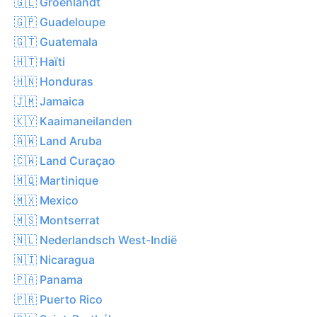
🇬🇱 Groenlandt
🇬🇵 Guadeloupe
🇬🇹 Guatemala
🇭🇹 Haïti
🇭🇳 Honduras
🇯🇲 Jamaica
🇰🇾 Kaaimaneilanden
🇦🇼 Land Aruba
🇨🇼 Land Curaçao
🇲🇶 Martinique
🇲🇽 Mexico
🇲🇸 Montserrat
🇳🇱 Nederlandsch West-Indië
🇳🇮 Nicaragua
🇵🇦 Panama
🇵🇷 Puerto Rico