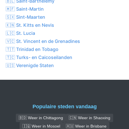
🇧🇱 Saint-Barthélemy
🇲🇫 Saint-Martin
🇸🇽 Sint-Maarten
🇰🇳 St. Kitts en Nevis
🇱🇨 St. Lucia
🇻🇨 St. Vincent en de Grenadines
🇹🇹 Trinidad en Tobago
🇹🇨 Turks- en Caicoseilanden
🇺🇸 Verenigde Staten
Populaire steden vandaag
🇧🇩 Weer in Chittagong
🇨🇳 Weer in Shaoxing
🇮🇶 Weer in Mosoel
🇦🇺 Weer in Brisbane