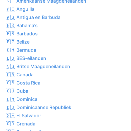
🇻🇮 Amerikaanse Maagdeneilanden
🇦🇮 Anguilla
🇦🇬 Antigua en Barbuda
🇧🇸 Bahama's
🇧🇧 Barbados
🇧🇿 Belize
🇧🇲 Bermuda
🇧🇶 BES-eilanden
🇻🇬 Britse Maagdeneilanden
🇨🇦 Canada
🇨🇷 Costa Rica
🇨🇺 Cuba
🇩🇲 Dominica
🇩🇴 Dominicaanse Republiek
🇸🇻 El Salvador
🇬🇩 Grenada