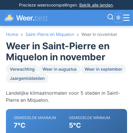
Precieze weersvoorspellingen
.
Bekijk alle landen
.
☰
Weer.
best
🌐
Home
>
Saint-Pierre en Miquelon
>
Weer in november
Weer in Saint-Pierre en
Miquelon in november
Verwachting
Weer in augustus
Weer in september
Jaargemiddelden
Landelijke klimaatnormalen voor 5 steden in Saint-
Pierre en Miquelon.
GEMIDDELDE MAXIMUM
GEMIDDELDE MINIMUM
7°C
5°C