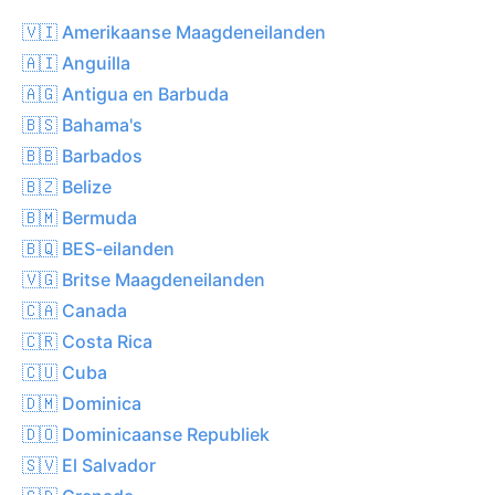
🇻🇮 Amerikaanse Maagdeneilanden
🇦🇮 Anguilla
🇦🇬 Antigua en Barbuda
🇧🇸 Bahama's
🇧🇧 Barbados
🇧🇿 Belize
🇧🇲 Bermuda
🇧🇶 BES-eilanden
🇻🇬 Britse Maagdeneilanden
🇨🇦 Canada
🇨🇷 Costa Rica
🇨🇺 Cuba
🇩🇲 Dominica
🇩🇴 Dominicaanse Republiek
🇸🇻 El Salvador