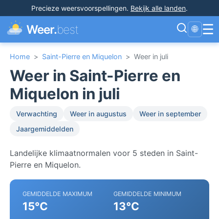
Precieze weersvoorspellingen
.
Bekijk alle landen
.
☰
Weer.
best
🌐
Home
>
Saint-Pierre en Miquelon
>
Weer in juli
Weer in Saint-Pierre en
Miquelon in juli
Verwachting
Weer in augustus
Weer in september
Jaargemiddelden
Landelijke klimaatnormalen voor 5 steden in Saint-
Pierre en Miquelon.
GEMIDDELDE MAXIMUM
GEMIDDELDE MINIMUM
15°C
13°C