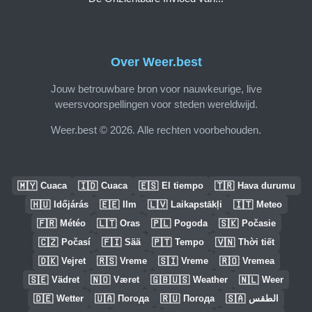
Over Weer.best
Jouw betrouwbare bron voor nauwkeurige, live
weersvoorspellingen voor steden wereldwijd.
Weer.best © 2026. Alle rechten voorbehouden.
🇲🇾
🇮🇩
🇪🇸
🇹🇷
Cuaca
Cuaca
El tiempo
Hava durumu
🇭🇺
🇪🇪
🇱🇻
🇮🇹
Időjárás
Ilm
Laikapstākļi
Meteo
🇫🇷
🇱🇹
🇵🇱
🇸🇰
Météo
Oras
Pogoda
Počasie
🇨🇿
🇫🇮
🇵🇹
🇻🇳
Počasí
Sää
Tempo
Thời tiết
🇩🇰
🇷🇸
🇸🇮
🇷🇴
Vejret
Vreme
Vreme
Vremea
🇸🇪
🇳🇴
🇬🇧🇺🇸
🇳🇱
Vädret
Været
Weather
Weer
🇩🇪
🇺🇦
🇷🇺
🇸🇦
Wetter
Погода
Погода
الطقس