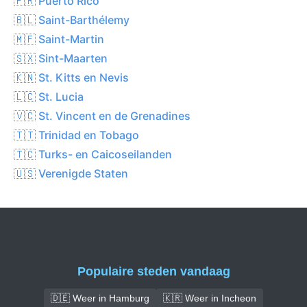
🇵🇷 Puerto Rico
🇧🇱 Saint-Barthélemy
🇲🇫 Saint-Martin
🇸🇽 Sint-Maarten
🇰🇳 St. Kitts en Nevis
🇱🇨 St. Lucia
🇻🇨 St. Vincent en de Grenadines
🇹🇹 Trinidad en Tobago
🇹🇨 Turks- en Caicoseilanden
🇺🇸 Verenigde Staten
Populaire steden vandaag
🇩🇪 Weer in Hamburg
🇰🇷 Weer in Incheon