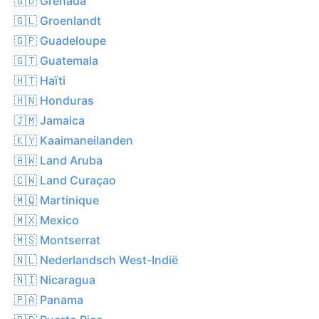
🇬🇩 Grenada
🇬🇱 Groenlandt
🇬🇵 Guadeloupe
🇬🇹 Guatemala
🇭🇹 Haïti
🇭🇳 Honduras
🇯🇲 Jamaica
🇰🇾 Kaaimaneilanden
🇦🇼 Land Aruba
🇨🇼 Land Curaçao
🇲🇶 Martinique
🇲🇽 Mexico
🇲🇸 Montserrat
🇳🇱 Nederlandsch West-Indië
🇳🇮 Nicaragua
🇵🇦 Panama