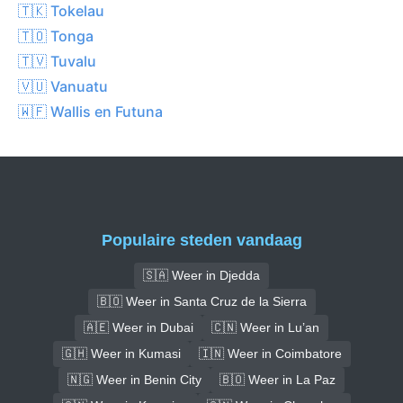
🇹🇰 Tokelau
🇹🇴 Tonga
🇹🇻 Tuvalu
🇻🇺 Vanuatu
🇼🇫 Wallis en Futuna
Populaire steden vandaag
🇸🇦 Weer in Djedda
🇧🇴 Weer in Santa Cruz de la Sierra
🇦🇪 Weer in Dubai
🇨🇳 Weer in Lu’an
🇬🇭 Weer in Kumasi
🇮🇳 Weer in Coimbatore
🇳🇬 Weer in Benin City
🇧🇴 Weer in La Paz