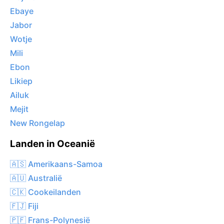
Ebaye
Jabor
Wotje
Mili
Ebon
Likiep
Ailuk
Mejit
New Rongelap
Landen in Oceanië
🇦🇸 Amerikaans-Samoa
🇦🇺 Australië
🇨🇰 Cookeilanden
🇫🇯 Fiji
🇵🇫 Frans-Polynesië