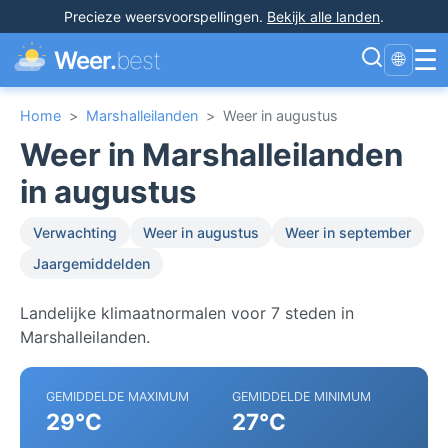
Precieze weersvoorspellingen
.
Bekijk alle landen
.
☰
Weer.
best
🌐
Home
>
Marshalleilanden
>
Weer in augustus
Weer in Marshalleilanden
in augustus
Verwachting
Weer in augustus
Weer in september
Jaargemiddelden
Landelijke klimaatnormalen voor 7 steden in
Marshalleilanden.
GEMIDDELDE MAXIMUM
GEMIDDELDE MINIMUM
29°C
27°C