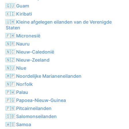
🇬🇺 Guam
🇰🇮 Kiribati
🇺🇲 Kleine afgelegen eilanden van de Verenigde
Staten
🇫🇲 Micronesië
🇳🇷 Nauru
🇳🇨 Nieuw-Caledonië
🇳🇿 Nieuw-Zeeland
🇳🇺 Niue
🇲🇵 Noordelijke Marianeneilanden
🇳🇫 Norfolk
🇵🇼 Palau
🇵🇬 Papoea-Nieuw-Guinea
🇵🇳 Pitcairneilanden
🇸🇧 Salomonseilanden
🇼🇸 Samoa