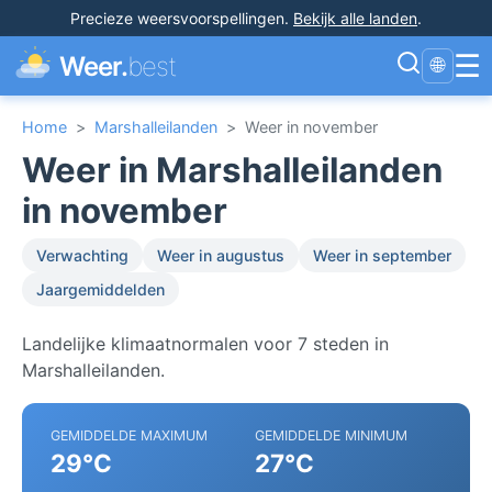
Precieze weersvoorspellingen
.
Bekijk alle landen
.
☰
Weer.
best
🌐
Home
>
Marshalleilanden
>
Weer in november
Weer in Marshalleilanden
in november
Verwachting
Weer in augustus
Weer in september
Jaargemiddelden
Landelijke klimaatnormalen voor 7 steden in
Marshalleilanden.
GEMIDDELDE MAXIMUM
GEMIDDELDE MINIMUM
29°C
27°C