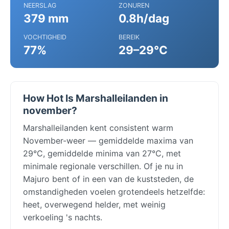
NEERSLAG
ZONUREN
379 mm
0.8h/dag
VOCHTIGHEID
BEREIK
77%
29–29°C
How Hot Is Marshalleilanden in
november?
Marshalleilanden kent consistent warm
November-weer — gemiddelde maxima van
29°C, gemiddelde minima van 27°C, met
minimale regionale verschillen. Of je nu in
Majuro bent of in een van de kuststeden, de
omstandigheden voelen grotendeels hetzelfde:
heet, overwegend helder, met weinig
verkoeling 's nachts.