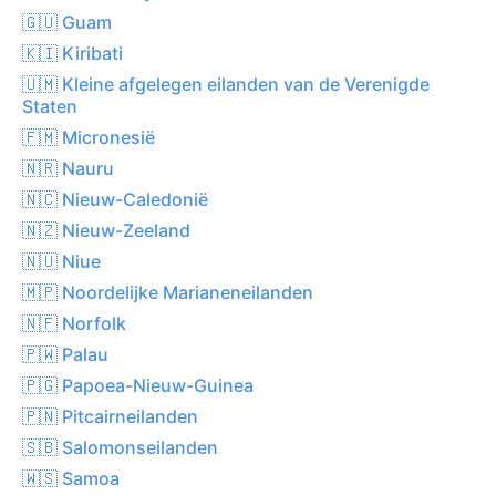
🇬🇺 Guam
🇰🇮 Kiribati
🇺🇲 Kleine afgelegen eilanden van de Verenigde
Staten
🇫🇲 Micronesië
🇳🇷 Nauru
🇳🇨 Nieuw-Caledonië
🇳🇿 Nieuw-Zeeland
🇳🇺 Niue
🇲🇵 Noordelijke Marianeneilanden
🇳🇫 Norfolk
🇵🇼 Palau
🇵🇬 Papoea-Nieuw-Guinea
🇵🇳 Pitcairneilanden
🇸🇧 Salomonseilanden
🇼🇸 Samoa