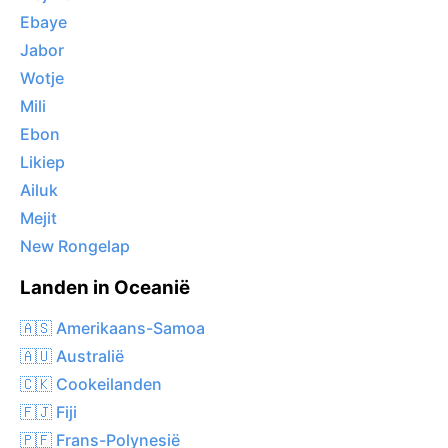
Ebaye
Jabor
Wotje
Mili
Ebon
Likiep
Ailuk
Mejit
New Rongelap
Landen in Oceanië
🇦🇸 Amerikaans-Samoa
🇦🇺 Australië
🇨🇰 Cookeilanden
🇫🇯 Fiji
🇵🇫 Frans-Polynesië