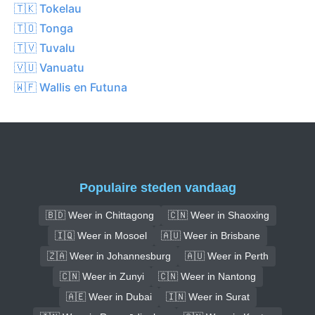
🇹🇰 Tokelau
🇹🇴 Tonga
🇹🇻 Tuvalu
🇻🇺 Vanuatu
🇼🇫 Wallis en Futuna
Populaire steden vandaag
🇧🇩 Weer in Chittagong
🇨🇳 Weer in Shaoxing
🇮🇶 Weer in Mosoel
🇦🇺 Weer in Brisbane
🇿🇦 Weer in Johannesburg
🇦🇺 Weer in Perth
🇨🇳 Weer in Zunyi
🇨🇳 Weer in Nantong
🇦🇪 Weer in Dubai
🇮🇳 Weer in Surat