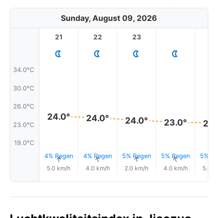
Sunday, August 09, 2026
21
22
23
1
34.0°C
30.0°C
26.0°C
24.0°
24.0°
24.0°
23.0°
23.
23.0°C
19.0°C
4% Regen
4% Regen
5% Regen
5% Regen
5% Re
↑
↑
↑
↑
5.0 km/h
4.0 km/h
2.0 km/h
4.0 km/h
5.0 k