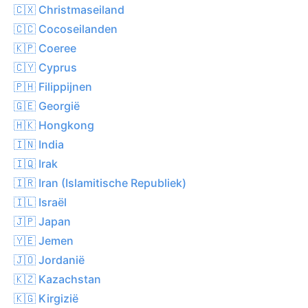
🇨🇽 Christmaseiland
🇨🇨 Cocoseilanden
🇰🇵 Coeree
🇨🇾 Cyprus
🇵🇭 Filippijnen
🇬🇪 Georgië
🇭🇰 Hongkong
🇮🇳 India
🇮🇶 Irak
🇮🇷 Iran (Islamitische Republiek)
🇮🇱 Israël
🇯🇵 Japan
🇾🇪 Jemen
🇯🇴 Jordanië
🇰🇿 Kazachstan
🇰🇬 Kirgizië