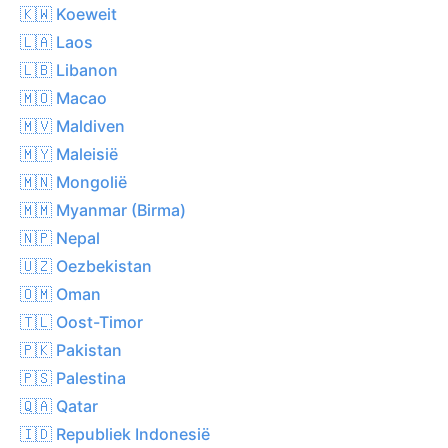
🇰🇼 Koeweit
🇱🇦 Laos
🇱🇧 Libanon
🇲🇴 Macao
🇲🇻 Maldiven
🇲🇾 Maleisië
🇲🇳 Mongolië
🇲🇲 Myanmar (Birma)
🇳🇵 Nepal
🇺🇿 Oezbekistan
🇴🇲 Oman
🇹🇱 Oost-Timor
🇵🇰 Pakistan
🇵🇸 Palestina
🇶🇦 Qatar
🇮🇩 Republiek Indonesië