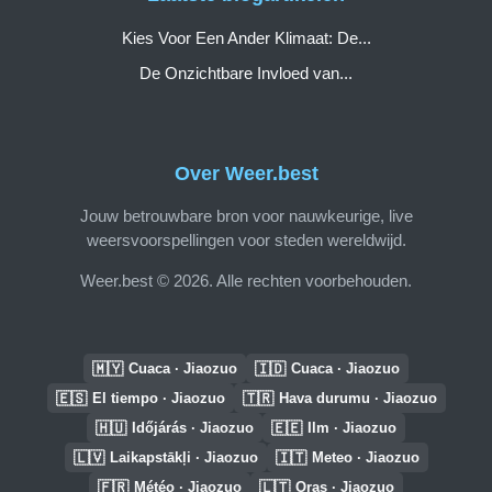
Kies Voor Een Ander Klimaat: De...
De Onzichtbare Invloed van...
Over Weer.best
Jouw betrouwbare bron voor nauwkeurige, live
weersvoorspellingen voor steden wereldwijd.
Weer.best © 2026. Alle rechten voorbehouden.
🇲🇾
🇮🇩
Cuaca · Jiaozuo
Cuaca · Jiaozuo
🇪🇸
🇹🇷
El tiempo · Jiaozuo
Hava durumu · Jiaozuo
🇭🇺
🇪🇪
Időjárás · Jiaozuo
Ilm · Jiaozuo
🇱🇻
🇮🇹
Laikapstākļi · Jiaozuo
Meteo · Jiaozuo
🇫🇷
🇱🇹
Météo · Jiaozuo
Oras · Jiaozuo