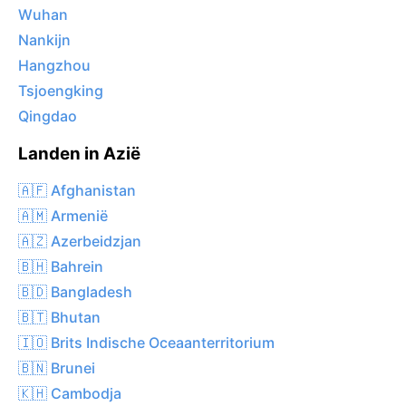
Wuhan
Nankijn
Hangzhou
Tsjoengking
Qingdao
Landen in Azië
🇦🇫 Afghanistan
🇦🇲 Armenië
🇦🇿 Azerbeidzjan
🇧🇭 Bahrein
🇧🇩 Bangladesh
🇧🇹 Bhutan
🇮🇴 Brits Indische Oceaanterritorium
🇧🇳 Brunei
🇰🇭 Cambodja