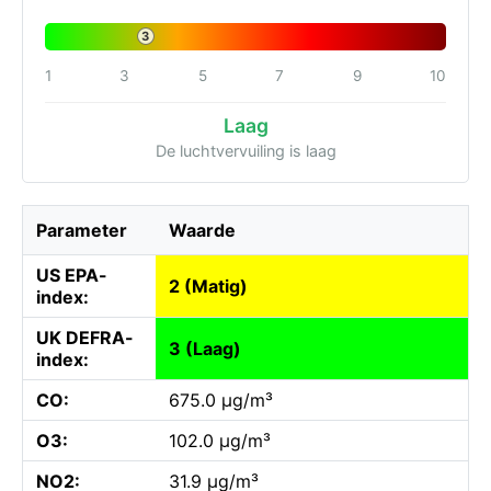
3
1
3
5
7
9
10
Laag
De luchtvervuiling is laag
Parameter
Waarde
US EPA-
2 (Matig)
index:
UK DEFRA-
3 (Laag)
index:
CO:
675.0 µg/m³
O3:
102.0 µg/m³
NO2:
31.9 µg/m³