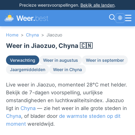
Precieze weersvoorspellingen
.
Bekijk alle landen
.
☰
Weer.
best
🌐
Home
>
Chyna
>
Jiaozuo
Weer in Jiaozuo, Chyna 🇨🇳
Verwachting
Weer in augustus
Weer in september
Jaargemiddelden
Weer in Chyna
Live weer in Jiaozuo, momenteel 28°C met helder.
Bekijk de 7-dagen voorspelling, uurlijkse
omstandigheden en luchtkwaliteitsindex. Jiaozuo
ligt in
Chyna
— zie het weer in alle grote steden in
Chyna
, of blader door
de warmste steden op dit
moment
wereldwijd.