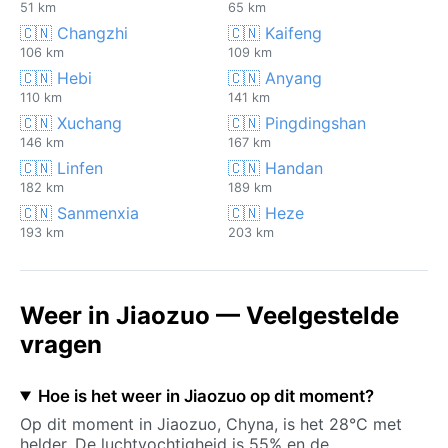
51 km
65 km
🇨🇳 Changzhi
🇨🇳 Kaifeng
106 km
109 km
🇨🇳 Hebi
🇨🇳 Anyang
110 km
141 km
🇨🇳 Xuchang
🇨🇳 Pingdingshan
146 km
167 km
🇨🇳 Linfen
🇨🇳 Handan
182 km
189 km
🇨🇳 Sanmenxia
🇨🇳 Heze
193 km
203 km
Weer in Jiaozuo — Veelgestelde
vragen
Hoe is het weer in Jiaozuo op dit moment?
Op dit moment in Jiaozuo, Chyna, is het 28°C met
helder. De luchtvochtigheid is 55% en de