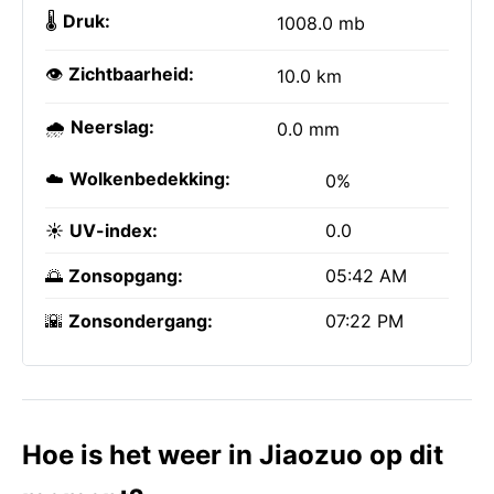
🌡️
Druk:
1008.0 mb
👁️
Zichtbaarheid:
10.0 km
🌧️
Neerslag:
0.0 mm
☁️
Wolkenbedekking:
0%
☀️
UV-index:
0.0
🌅
Zonsopgang:
05:42 AM
🌇
Zonsondergang:
07:22 PM
Hoe is het weer in Jiaozuo op dit