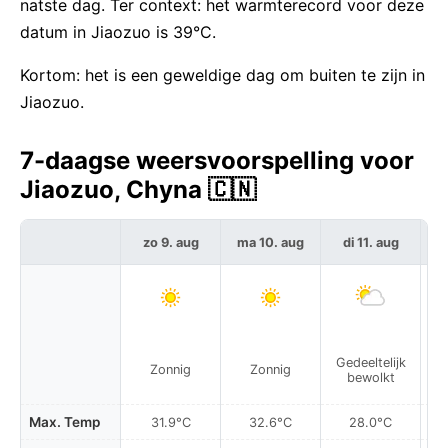
natste dag. Ter context: het warmterecord voor deze
datum in Jiaozuo is 39°C.
Kortom: het is een geweldige dag om buiten te zijn in
Jiaozuo.
7-daagse weersvoorspelling voor
Jiaozuo, Chyna 🇨🇳
zo 9. aug
ma 10. aug
di 11. aug
w
P
Gedeeltelijk
Zonnig
Zonnig
r
bewolkt
Max. Temp
31.9°C
32.6°C
28.0°C