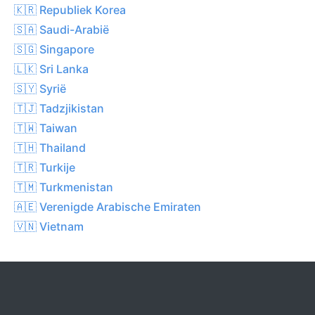
🇰🇷 Republiek Korea
🇸🇦 Saudi-Arabië
🇸🇬 Singapore
🇱🇰 Sri Lanka
🇸🇾 Syrië
🇹🇯 Tadzjikistan
🇹🇼 Taiwan
🇹🇭 Thailand
🇹🇷 Turkije
🇹🇲 Turkmenistan
🇦🇪 Verenigde Arabische Emiraten
🇻🇳 Vietnam