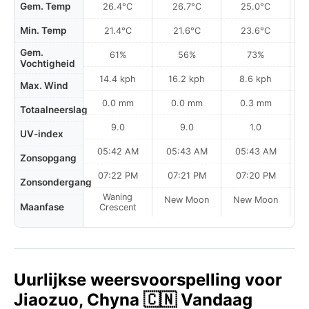
Gem. Temp
26.4°C
26.7°C
25.0°C
Min. Temp
21.4°C
21.6°C
23.6°C
Gem.
61%
56%
73%
Vochtigheid
14.4 kph
16.2 kph
8.6 kph
Max. Wind
0.0 mm
0.0 mm
0.3 mm
Totaalneerslag
9.0
9.0
1.0
UV-index
05:42 AM
05:43 AM
05:43 AM
0
Zonsopgang
07:22 PM
07:21 PM
07:20 PM
Zonsondergang
Waning
New Moon
New Moon
N
Maanfase
Crescent
Uurlijkse weersvoorspelling voor
Jiaozuo, Chyna 🇨🇳 Vandaag