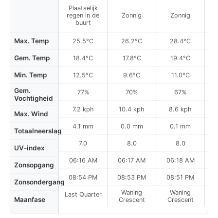
Plaatselijk
regen in de
Zonnig
Zonnig
buurt
Max. Temp
25.5°C
26.2°C
28.4°C
Gem. Temp
18.4°C
17.8°C
19.4°C
Min. Temp
12.5°C
9.6°C
11.0°C
Gem.
77%
70%
67%
Vochtigheid
7.2 kph
10.4 kph
8.6 kph
Max. Wind
4.1 mm
0.0 mm
0.1 mm
Totaalneerslag
7.0
8.0
8.0
UV-index
06:16 AM
06:17 AM
06:18 AM
Zonsopgang
08:54 PM
08:53 PM
08:51 PM
Zonsondergang
Waning
Waning
Last Quarter
Maanfase
Crescent
Crescent