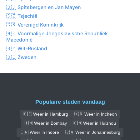
🇸🇯 Spitsbergen en Jan Mayen
🇨🇿 Tsjechië
🇬🇧 Verenigd Koninkrijk
🇲🇰 Voormalige Joegoslavische Republiek
Macedonië
🇧🇾 Wit-Rusland
🇸🇪 Zweden
Populaire steden vandaag
🇩🇪 Weer in Hamburg
🇰🇷 Weer in Incheon
🇮🇳 Weer in Bombay
🇨🇳 Weer in Huizhou
🇮🇳 Weer in Indore
🇿🇦 Weer in Johannesburg