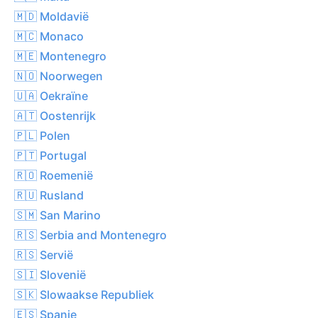
🇲🇩 Moldavië
🇲🇨 Monaco
🇲🇪 Montenegro
🇳🇴 Noorwegen
🇺🇦 Oekraïne
🇦🇹 Oostenrijk
🇵🇱 Polen
🇵🇹 Portugal
🇷🇴 Roemenië
🇷🇺 Rusland
🇸🇲 San Marino
🇷🇸 Serbia and Montenegro
🇷🇸 Servië
🇸🇮 Slovenië
🇸🇰 Slowaakse Republiek
🇪🇸 Spanje