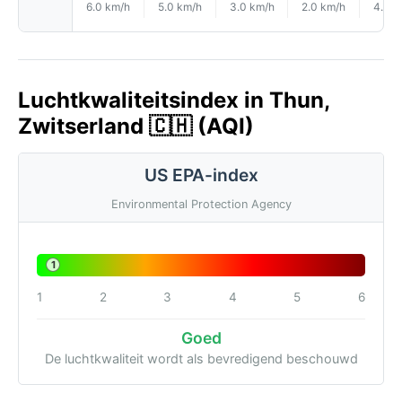
6.0 km/h
5.0 km/h
3.0 km/h
2.0 km/h
4.0 k
Luchtkwaliteitsindex in Thun,
Zwitserland 🇨🇭 (AQI)
US EPA-index
Environmental Protection Agency
1
1
2
3
4
5
6
Goed
De luchtkwaliteit wordt als bevredigend beschouwd