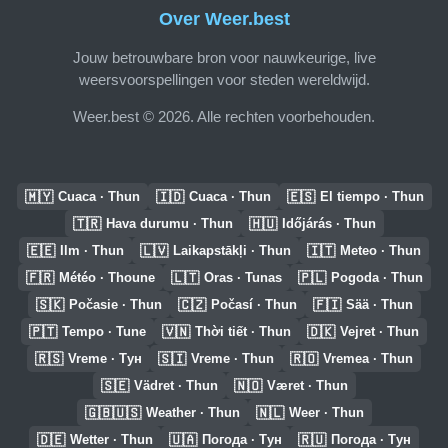
Over Weer.best
Jouw betrouwbare bron voor nauwkeurige, live
weersvoorspellingen voor steden wereldwijd.
Weer.best © 2026. Alle rechten voorbehouden.
🇲🇾
🇮🇩
🇪🇸
Cuaca · Thun
Cuaca · Thun
El tiempo · Thun
🇹🇷
🇭🇺
Hava durumu · Thun
Időjárás · Thun
🇪🇪
🇱🇻
🇮🇹
Ilm · Thun
Laikapstākļi · Thun
Meteo · Thun
🇫🇷
🇱🇹
🇵🇱
Météo · Thoune
Oras · Tunas
Pogoda · Thun
🇸🇰
🇨🇿
🇫🇮
Počasie · Thun
Počasí · Thun
Sää · Thun
🇵🇹
🇻🇳
🇩🇰
Tempo · Tune
Thời tiết · Thun
Vejret · Thun
🇷🇸
🇸🇮
🇷🇴
Vreme · Тун
Vreme · Thun
Vremea · Thun
🇸🇪
🇳🇴
Vädret · Thun
Været · Thun
🇬🇧🇺🇸
🇳🇱
Weather · Thun
Weer · Thun
🇩🇪
🇺🇦
🇷🇺
Wetter · Thun
Погода · Тун
Погода · Тун