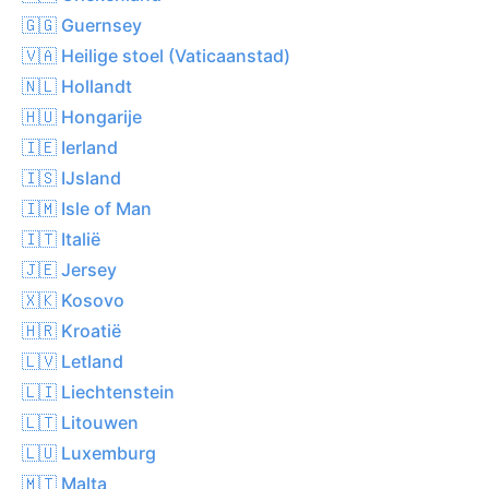
🇬🇬 Guernsey
🇻🇦 Heilige stoel (Vaticaanstad)
🇳🇱 Hollandt
🇭🇺 Hongarije
🇮🇪 Ierland
🇮🇸 IJsland
🇮🇲 Isle of Man
🇮🇹 Italië
🇯🇪 Jersey
🇽🇰 Kosovo
🇭🇷 Kroatië
🇱🇻 Letland
🇱🇮 Liechtenstein
🇱🇹 Litouwen
🇱🇺 Luxemburg
🇲🇹 Malta