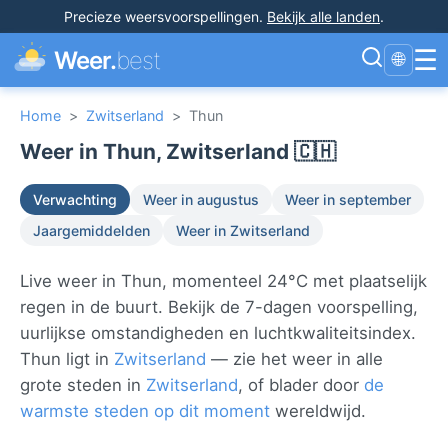
Precieze weersvoorspellingen
.
Bekijk alle landen
.
☰
Weer.
best
🌐
Home
>
Zwitserland
>
Thun
Weer in Thun, Zwitserland 🇨🇭
Verwachting
Weer in augustus
Weer in september
Jaargemiddelden
Weer in Zwitserland
Live weer in Thun, momenteel 24°C met plaatselijk
regen in de buurt. Bekijk de 7-dagen voorspelling,
uurlijkse omstandigheden en luchtkwaliteitsindex.
Thun ligt in
Zwitserland
— zie het weer in alle
grote steden in
Zwitserland
, of blader door
de
warmste steden op dit moment
wereldwijd.