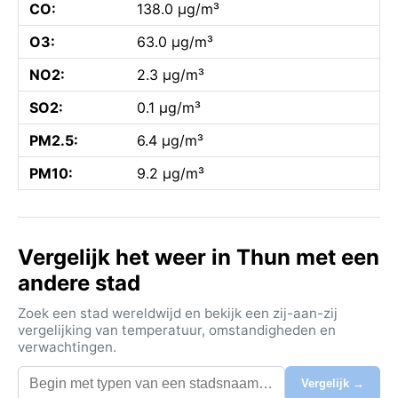
CO:
138.0 µg/m³
O3:
63.0 µg/m³
NO2:
2.3 µg/m³
SO2:
0.1 µg/m³
PM2.5:
6.4 µg/m³
PM10:
9.2 µg/m³
Vergelijk het weer in Thun met een
andere stad
Zoek een stad wereldwijd en bekijk een zij-aan-zij
vergelijking van temperatuur, omstandigheden en
verwachtingen.
Vergelijk →