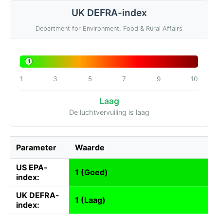
UK DEFRA-index
Department for Environment, Food & Rural Affairs
1
1
3
5
7
9
10
Laag
De luchtvervuiling is laag
Parameter
Waarde
US EPA-
1 (Goed)
index:
UK DEFRA-
1 (Laag)
index: