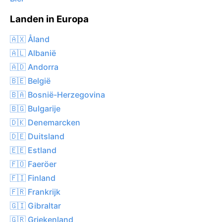
Landen in Europa
🇦🇽 Åland
🇦🇱 Albanië
🇦🇩 Andorra
🇧🇪 België
🇧🇦 Bosnië-Herzegovina
🇧🇬 Bulgarije
🇩🇰 Denemarcken
🇩🇪 Duitsland
🇪🇪 Estland
🇫🇴 Faeröer
🇫🇮 Finland
🇫🇷 Frankrijk
🇬🇮 Gibraltar
🇬🇷 Griekenland