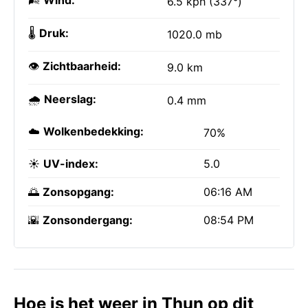
🌬️
Wind:
6.5 kph (337°)
🌡️
Druk:
1020.0 mb
👁️
Zichtbaarheid:
9.0 km
🌧️
Neerslag:
0.4 mm
☁️
Wolkenbedekking:
70%
☀️
UV-index:
5.0
🌅
Zonsopgang:
06:16 AM
🌇
Zonsondergang:
08:54 PM
Hoe is het weer in Thun op dit