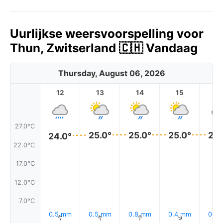
Uurlijkse weersvoorspelling voor
Thun, Zwitserland 🇨🇭 Vandaag
Thursday, August 06, 2026
12
13
14
15
1
27.0°C
25.0°
25.0°
25.0°
25.
24.0°
22.0°C
17.0°C
12.0°C
7.0°C
0.5 mm
0.5 mm
0.8 mm
0.4 mm
0.4
↑
↑
↑
↑