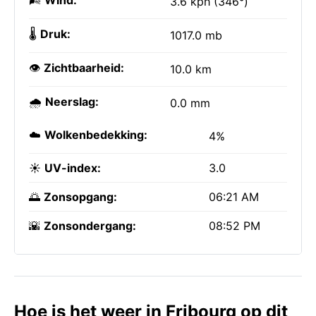
🌬️
Wind:
3.6 kph (346°)
🌡️
Druk:
1017.0 mb
👁️
Zichtbaarheid:
10.0 km
🌧️
Neerslag:
0.0 mm
☁️
Wolkenbedekking:
4%
☀️
UV-index:
3.0
🌅
Zonsopgang:
06:21 AM
🌇
Zonsondergang:
08:52 PM
Hoe is het weer in Fribourg op dit