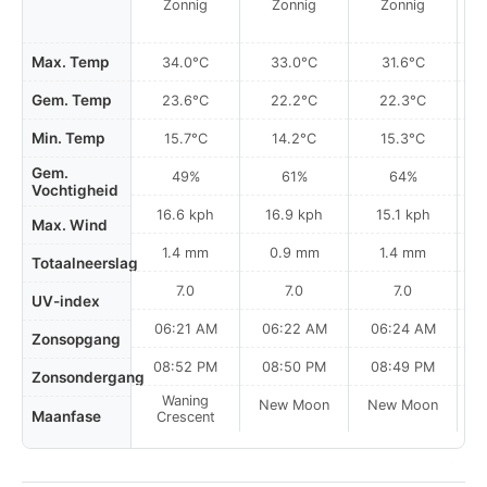
Zonnig
Zonnig
Zonnig
Max. Temp
34.0°C
33.0°C
31.6°C
Gem. Temp
23.6°C
22.2°C
22.3°C
Min. Temp
15.7°C
14.2°C
15.3°C
Gem.
49%
61%
64%
Vochtigheid
16.6 kph
16.9 kph
15.1 kph
Max. Wind
1.4 mm
0.9 mm
1.4 mm
Totaalneerslag
7.0
7.0
7.0
UV-index
06:21 AM
06:22 AM
06:24 AM
0
Zonsopgang
08:52 PM
08:50 PM
08:49 PM
Zonsondergang
Waning
New Moon
New Moon
N
Maanfase
Crescent