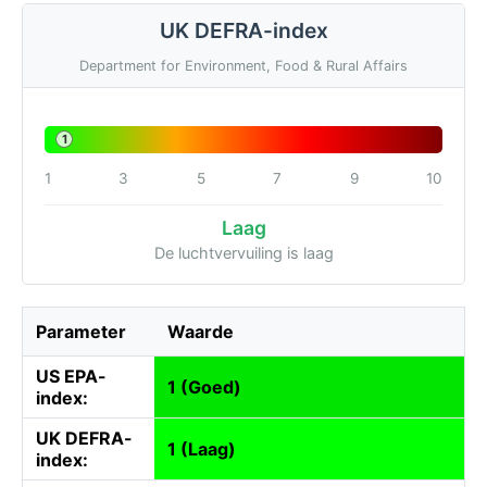
UK DEFRA-index
Department for Environment, Food & Rural Affairs
1
1
3
5
7
9
10
Laag
De luchtvervuiling is laag
Parameter
Waarde
US EPA-
1 (Goed)
index:
UK DEFRA-
1 (Laag)
index: