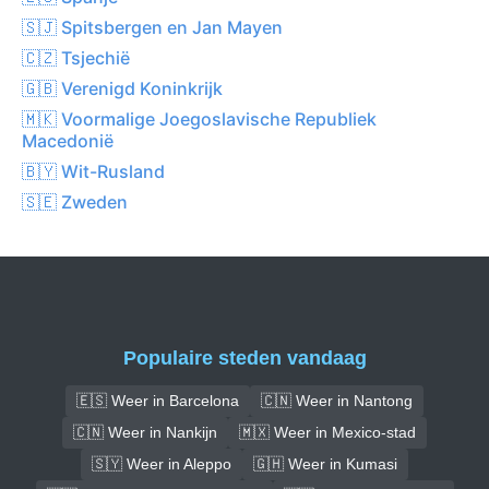
🇸🇯 Spitsbergen en Jan Mayen
🇨🇿 Tsjechië
🇬🇧 Verenigd Koninkrijk
🇲🇰 Voormalige Joegoslavische Republiek
Macedonië
🇧🇾 Wit-Rusland
🇸🇪 Zweden
Populaire steden vandaag
🇪🇸 Weer in Barcelona
🇨🇳 Weer in Nantong
🇨🇳 Weer in Nankijn
🇲🇽 Weer in Mexico-stad
🇸🇾 Weer in Aleppo
🇬🇭 Weer in Kumasi