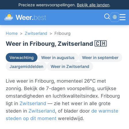
Precieze weersvoorspellingen
.
Bekijk alle landen
.
☰
Weer.
best
🌐
Home
>
Zwitserland
>
Fribourg
Weer in Fribourg, Zwitserland 🇨🇭
Verwachting
Weer in augustus
Weer in september
Jaargemiddelden
Weer in Zwitserland
Live weer in Fribourg, momenteel 26°C met
zonnig. Bekijk de 7-dagen voorspelling, uurlijkse
omstandigheden en luchtkwaliteitsindex. Fribourg
ligt in
Zwitserland
— zie het weer in alle grote
steden in
Zwitserland
, of blader door
de warmste
steden op dit moment
wereldwijd.