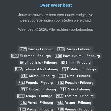
Over Weer.best
Jouw betrouwbare bron voor nauwkeurige, live
weersvoorspellingen voor steden wereldwijd.
Weer.best © 2026. Alle rechten voorbehouden.
🇲🇾
🇮🇩
Cuaca · Fribourg
Cuaca · Fribourg
🇪🇸
🇹🇷
El tiempo · Friburgo
Hava durumu · Fribourg
🇭🇺
🇪🇪
Időjárás · Fribourg
Ilm · Fribourg
🇱🇻
🇮🇹
Laikapstākļi · Fribourg
Meteo · Friborgo
🇫🇷
🇱🇹
Météo · Fribourg
Oras · Fribūras
🇵🇱
🇸🇰
Pogoda · Fryburg
Počasie · Fribourg
🇨🇿
🇫🇮
Počasí · Fribourg
Sää · Fribourg
🇵🇹
🇻🇳
Tempo · Friburgo
Thời tiết · Fribourg
🇩🇰
🇷🇸
Vejret · Fribourg
Vreme · Fribourg
🇸🇮
🇷🇴
Vreme · Fribourg
Vremea · Fribourg