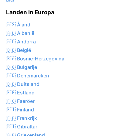
Landen in Europa
🇦🇽 Åland
🇦🇱 Albanië
🇦🇩 Andorra
🇧🇪 België
🇧🇦 Bosnië-Herzegovina
🇧🇬 Bulgarije
🇩🇰 Denemarcken
🇩🇪 Duitsland
🇪🇪 Estland
🇫🇴 Faeröer
🇫🇮 Finland
🇫🇷 Frankrijk
🇬🇮 Gibraltar
🇬🇷 Griekenland