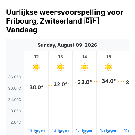
Uurlijkse weersvoorspelling voor
Fribourg, Zwitserland 🇨🇭
Vandaag
Sunday, August 09, 2026
12
13
14
15
1
36.0°C
34.0°
33.0°
33.
32.0°
30.0°
30.0°C
24.0°C
18.0°C
12.0°C
1% Regen
1% Regen
1% Regen
1% Regen
1% Re
↑
↑
↑
↑