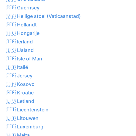
🇬🇬 Guernsey
🇻🇦 Heilige stoel (Vaticaanstad)
🇳🇱 Hollandt
🇭🇺 Hongarije
🇮🇪 Ierland
🇮🇸 IJsland
🇮🇲 Isle of Man
🇮🇹 Italië
🇯🇪 Jersey
🇽🇰 Kosovo
🇭🇷 Kroatië
🇱🇻 Letland
🇱🇮 Liechtenstein
🇱🇹 Litouwen
🇱🇺 Luxemburg
🇲🇹 Malta