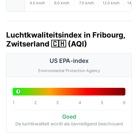
4.0 km/h
6.0 km/h
7.0 km/h
12.0 km/h
14.0 
Luchtkwaliteitsindex in Fribourg,
Zwitserland 🇨🇭 (AQI)
US EPA-index
Environmental Protection Agency
1
1
2
3
4
5
6
Goed
De luchtkwaliteit wordt als bevredigend beschouwd