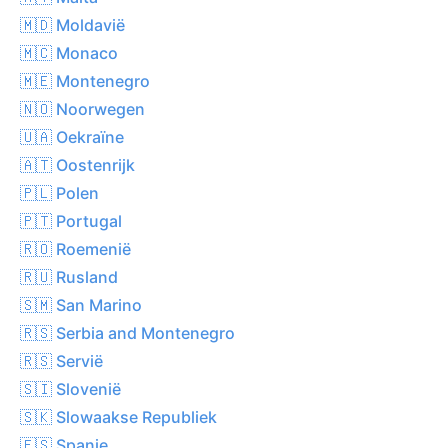
🇲🇩 Moldavië
🇲🇨 Monaco
🇲🇪 Montenegro
🇳🇴 Noorwegen
🇺🇦 Oekraïne
🇦🇹 Oostenrijk
🇵🇱 Polen
🇵🇹 Portugal
🇷🇴 Roemenië
🇷🇺 Rusland
🇸🇲 San Marino
🇷🇸 Serbia and Montenegro
🇷🇸 Servië
🇸🇮 Slovenië
🇸🇰 Slowaakse Republiek
🇪🇸 Spanje