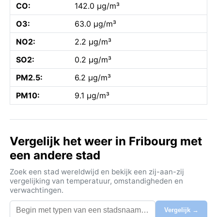
CO:
142.0 µg/m³
O3:
63.0 µg/m³
NO2:
2.2 µg/m³
SO2:
0.2 µg/m³
PM2.5:
6.2 µg/m³
PM10:
9.1 µg/m³
Vergelijk het weer in Fribourg met
een andere stad
Zoek een stad wereldwijd en bekijk een zij-aan-zij
vergelijking van temperatuur, omstandigheden en
verwachtingen.
Vergelijk →