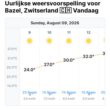
Uurlijkse weersvoorspelling voor
Bazel, Zwitserland 🇨🇭 Vandaag
Sunday, August 09, 2026
9
10
11
12
1
37.0°C
34.
32.0°
31.0°C
30.0°
27.0°
26.0°C
24.0°
20.0°C
14.0°C
2% Regen
1% Regen
1% Regen
1% Regen
3% Re
↑
↑
↑
↑
6.0 km/h
7.0 km/h
6.0 km/h
6.0 km/h
4.0 k