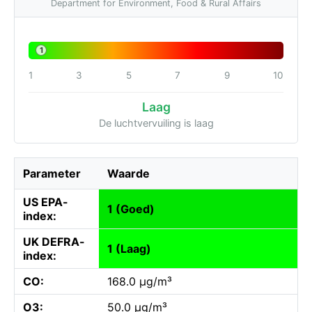
Department for Environment, Food & Rural Affairs
1
1
3
5
7
9
10
Laag
De luchtvervuiling is laag
Parameter
Waarde
US EPA-
1 (Goed)
index:
UK DEFRA-
1 (Laag)
index:
CO:
168.0 µg/m³
O3:
50.0 µg/m³