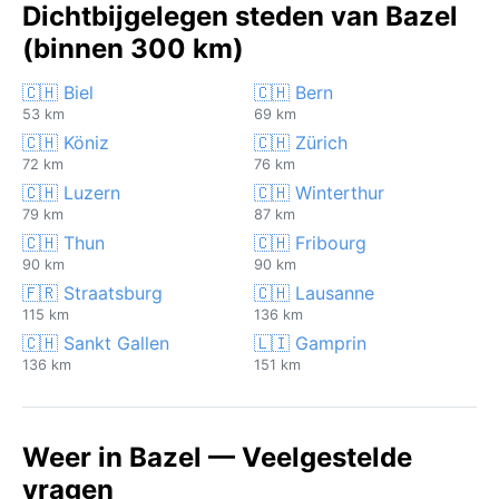
Dichtbijgelegen steden van Bazel
(binnen 300 km)
🇨🇭 Biel
🇨🇭 Bern
53 km
69 km
🇨🇭 Köniz
🇨🇭 Zürich
72 km
76 km
🇨🇭 Luzern
🇨🇭 Winterthur
79 km
87 km
🇨🇭 Thun
🇨🇭 Fribourg
90 km
90 km
🇫🇷 Straatsburg
🇨🇭 Lausanne
115 km
136 km
🇨🇭 Sankt Gallen
🇱🇮 Gamprin
136 km
151 km
Weer in Bazel — Veelgestelde
vragen