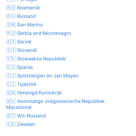
🇷🇴 Roemenië
🇷🇺 Rusland
🇸🇲 San Marino
🇷🇸 Serbia and Montenegro
🇷🇸 Servië
🇸🇮 Slovenië
🇸🇰 Slowaakse Republiek
🇪🇸 Spanje
🇸🇯 Spitsbergen en Jan Mayen
🇨🇿 Tsjechië
🇬🇧 Verenigd Koninkrijk
🇲🇰 Voormalige Joegoslavische Republiek
Macedonië
🇧🇾 Wit-Rusland
🇸🇪 Zweden