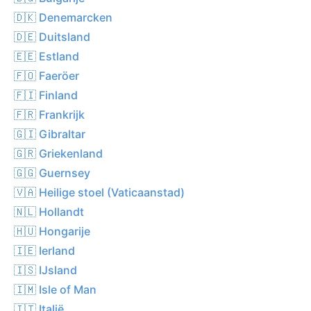
🇩🇰 Denemarcken
🇩🇪 Duitsland
🇪🇪 Estland
🇫🇴 Faeröer
🇫🇮 Finland
🇫🇷 Frankrijk
🇬🇮 Gibraltar
🇬🇷 Griekenland
🇬🇬 Guernsey
🇻🇦 Heilige stoel (Vaticaanstad)
🇳🇱 Hollandt
🇭🇺 Hongarije
🇮🇪 Ierland
🇮🇸 IJsland
🇮🇲 Isle of Man
🇮🇹 Italië