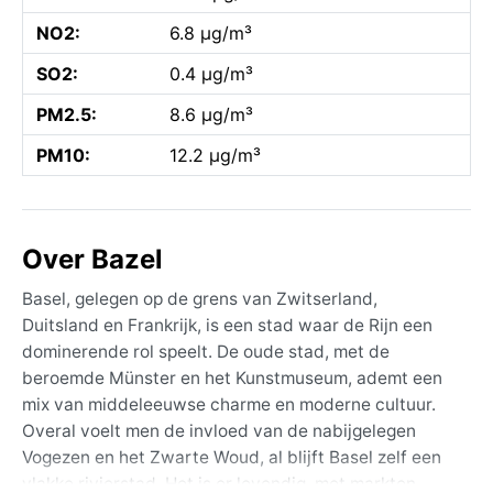
NO2:
6.8 µg/m³
SO2:
0.4 µg/m³
PM2.5:
8.6 µg/m³
PM10:
12.2 µg/m³
Over Bazel
Basel, gelegen op de grens van Zwitserland,
Duitsland en Frankrijk, is een stad waar de Rijn een
dominerende rol speelt. De oude stad, met de
beroemde Münster en het Kunstmuseum, ademt een
mix van middeleeuwse charme en moderne cultuur.
Overal voelt men de invloed van de nabijgelegen
Vogezen en het Zwarte Woud, al blijft Basel zelf een
vlakke rivierstad. Het is er levendig, met markten,