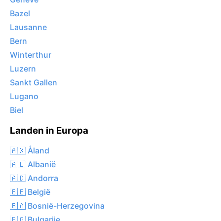
Bazel
Lausanne
Bern
Winterthur
Luzern
Sankt Gallen
Lugano
Biel
Landen in Europa
🇦🇽 Åland
🇦🇱 Albanië
🇦🇩 Andorra
🇧🇪 België
🇧🇦 Bosnië-Herzegovina
🇧🇬 Bulgarije