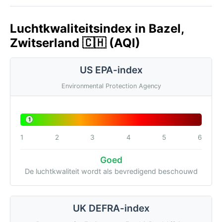
Luchtkwaliteitsindex in Bazel,
Zwitserland 🇨🇭 (AQI)
US EPA-index
Environmental Protection Agency
1
1
2
3
4
5
6
Goed
De luchtkwaliteit wordt als bevredigend beschouwd
UK DEFRA-index