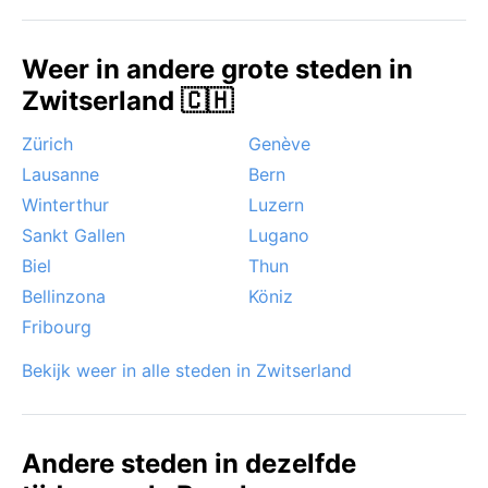
in een mysterieuze sfeer hult. Ook kan de Föhnwind,
hoewel minder krachtig dan in het Alpengebied, voor
Weer in andere grote steden in
een plotselinge opwarming zorgen. Verder zijn
Zwitserland 🇨🇭
orkanen of moessons hier ongekend; het blijft een
rustig, voorspelbaar klimaat.
Zürich
Genève
Lausanne
Bern
Winterthur
Luzern
Sankt Gallen
Lugano
Biel
Thun
Bellinzona
Köniz
Fribourg
Bekijk weer in alle steden in Zwitserland
Andere steden in dezelfde