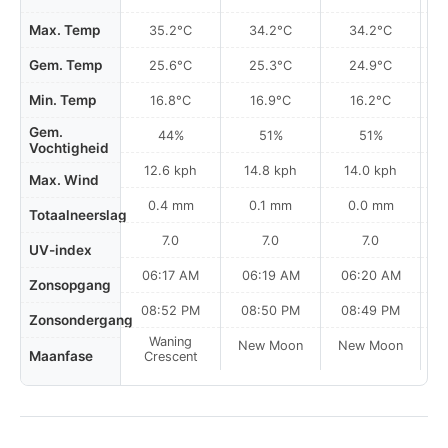
Max. Temp
35.2°C
34.2°C
34.2°C
Gem. Temp
25.6°C
25.3°C
24.9°C
Min. Temp
16.8°C
16.9°C
16.2°C
Gem.
44%
51%
51%
Vochtigheid
12.6 kph
14.8 kph
14.0 kph
Max. Wind
0.4 mm
0.1 mm
0.0 mm
Totaalneerslag
7.0
7.0
7.0
UV-index
06:17 AM
06:19 AM
06:20 AM
Zonsopgang
08:52 PM
08:50 PM
08:49 PM
Zonsondergang
Waning
New Moon
New Moon
N
Maanfase
Crescent