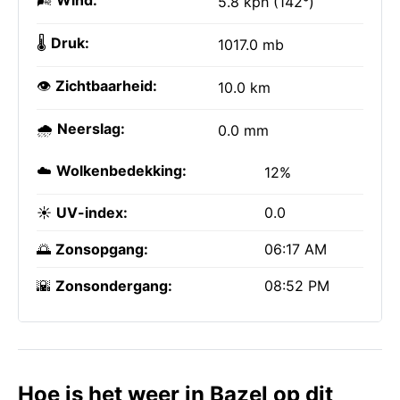
🌬️
Wind:
5.8 kph (142°)
🌡️
Druk:
1017.0 mb
👁️
Zichtbaarheid:
10.0 km
🌧️
Neerslag:
0.0 mm
☁️
Wolkenbedekking:
12%
☀️
UV-index:
0.0
🌅
Zonsopgang:
06:17 AM
🌇
Zonsondergang:
08:52 PM
Hoe is het weer in Bazel op dit