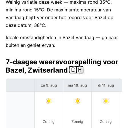
Weinig variatie deze week — maxima rond 35°C,
minima rond 15°C. De maximumtemperatuur van
vandaag blijft ver onder het record voor Bazel op
deze datum, 38°C.
Ideale omstandigheden in Bazel vandaag — ga naar
buiten en geniet ervan.
7-daagse weersvoorspelling voor
Bazel, Zwitserland 🇨🇭
zo 9. aug
ma 10. aug
di 11. aug
w
Zonnig
Zonnig
Zonnig