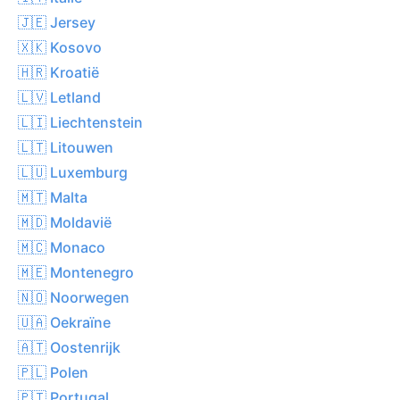
🇯🇪 Jersey
🇽🇰 Kosovo
🇭🇷 Kroatië
🇱🇻 Letland
🇱🇮 Liechtenstein
🇱🇹 Litouwen
🇱🇺 Luxemburg
🇲🇹 Malta
🇲🇩 Moldavië
🇲🇨 Monaco
🇲🇪 Montenegro
🇳🇴 Noorwegen
🇺🇦 Oekraïne
🇦🇹 Oostenrijk
🇵🇱 Polen
🇵🇹 Portugal