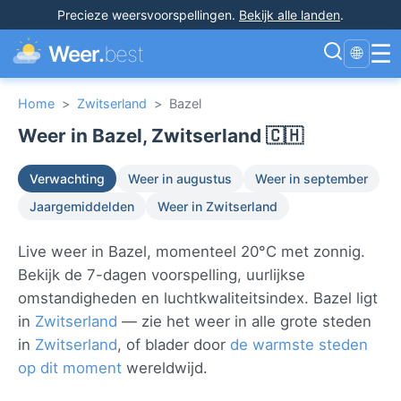
Precieze weersvoorspellingen
.
Bekijk alle landen
.
☰
Weer.
best
🌐
Home
>
Zwitserland
>
Bazel
Weer in Bazel, Zwitserland 🇨🇭
Verwachting
Weer in augustus
Weer in september
Jaargemiddelden
Weer in Zwitserland
Live weer in Bazel, momenteel 20°C met zonnig.
Bekijk de 7-dagen voorspelling, uurlijkse
omstandigheden en luchtkwaliteitsindex. Bazel ligt
in
Zwitserland
— zie het weer in alle grote steden
in
Zwitserland
, of blader door
de warmste steden
op dit moment
wereldwijd.