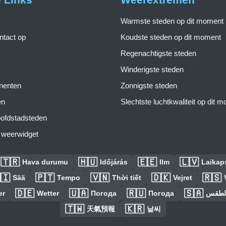
Warmste steden op dit moment
tact op
Koudste steden op dit moment
Regenachtigste steden
Winderigste steden
inenten
Zonnigste steden
en
Slechtste luchtkwaliteit op dit 
ofdstadsteden
s weerwidget
🇹🇷
🇭🇺
🇪🇪
🇱🇻
Hava durumu
Időjárás
Ilm
Laikaps
🇮
🇵🇹
🇻🇳
🇩🇰
🇷🇸
Sää
Tempo
Thời tiết
Vejret
🇩🇪
🇺🇦
🇷🇺
🇸🇦
er
Wetter
Погода
Погода
الطق
🇹🇼
🇰🇷
天氣預報
날씨