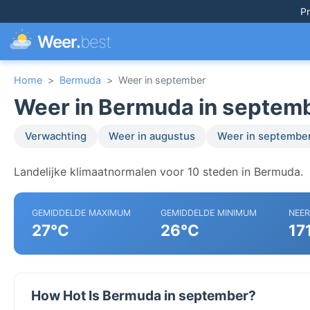
Pr
Weer.
best
Home
>
Bermuda
>
Weer in september
Weer in Bermuda in septem
Verwachting
Weer in augustus
Weer in septembe
Landelijke klimaatnormalen voor 10 steden in Bermuda.
GEMIDDELDE MAXIMUM
GEMIDDELDE MINIMUM
NEE
27°C
26°C
17
How Hot Is Bermuda in september?