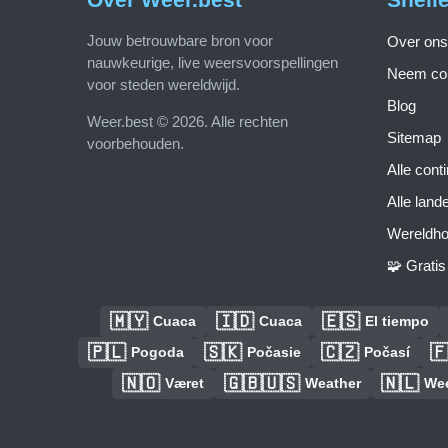
Jouw betrouwbare bron voor
Over ons
nauwkeurige, live weersvoorspellingen
Neem con
voor steden wereldwijd.
Blog
Weer.best © 2026. Alle rechten
Sitemap
voorbehouden.
Alle cont
Alle land
Wereldho
🧩 Grati
🇲🇾
🇮🇩
🇪🇸
Cuaca
Cuaca
El tiempo
🇵🇱
🇸🇰
🇨🇿

Pogoda
Počasie
Počasí
🇳🇴
🇬🇧🇺🇸
🇳🇱
Været
Weather
We