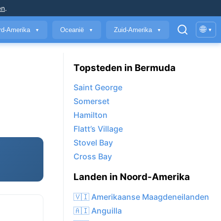
en
.
🌐
rd-Amerika
Oceanië
Zuid-Amerika
▾
▼
▼
▼
Topsteden in Bermuda
Saint George
Somerset
Hamilton
Flatt’s Village
Stovel Bay
Cross Bay
Landen in Noord-Amerika
🇻🇮 Amerikaanse Maagdeneilanden
🇦🇮 Anguilla