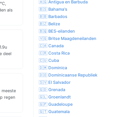
🇦🇬 Antigua en Barbuda
°C,
🇧🇸 Bahama's
den als
🇧🇧 Barbados
🇧🇿 Belize
🇧🇶 BES-eilanden
🇻🇬 Britse Maagdeneilanden
🇨🇦 Canada
1.9u
🇨🇷 Costa Rica
e deel
🇨🇺 Cuba
🇩🇲 Dominica
🇩🇴 Dominicaanse Republiek
🇸🇻 El Salvador
🇬🇩 Grenada
e meeste
🇬🇱 Groenlandt
op regen
🇬🇵 Guadeloupe
🇬🇹 Guatemala