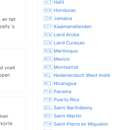
🇭🇹 Haïti
🇭🇳 Honduras
🇯🇲 Jamaica
 en het
elfs 's
🇰🇾 Kaaimaneilanden
🇦🇼 Land Aruba
🇨🇼 Land Curaçao
🇲🇶 Martinique
🇲🇽 Mexico
🇲🇸 Montserrat
d voelt
lopen
🇳🇱 Nederlandsch West-Indië
🇳🇮 Nicaragua
🇵🇦 Panama
🇵🇷 Puerto Rico
🇧🇱 Saint-Barthélemy
🇲🇫 Saint-Martin
kken
 korte
🇵🇲 Saint-Pierre en Miquelon