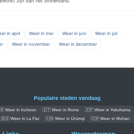
wolkt zijn dan het binnenland.
er in april
Weer in mei
Weer in juni
Weer in juli
er
Weer in november
Weer in december
Populaire steden vandaag
🇷 Weer in Incheon
🇮🇹 Weer in Rome
🇯🇵 Weer in Yokohama
🇧🇴 Weer in La Paz
🇨🇳 Weer in Ürümqi
🇨🇳 Weer in Wuhan
e Links
Weerextremen