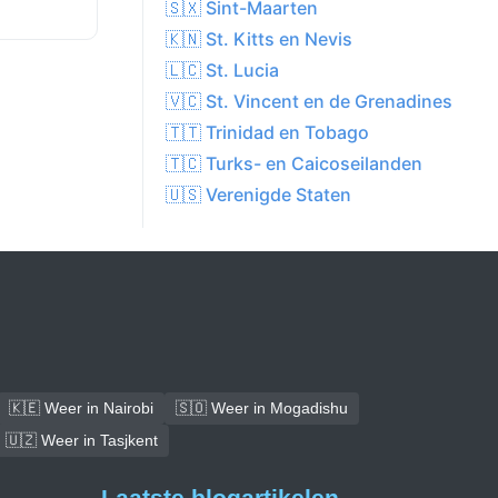
🇸🇽 Sint-Maarten
🇰🇳 St. Kitts en Nevis
🇱🇨 St. Lucia
🇻🇨 St. Vincent en de Grenadines
🇹🇹 Trinidad en Tobago
🇹🇨 Turks- en Caicoseilanden
🇺🇸 Verenigde Staten
🇰🇪 Weer in Nairobi
🇸🇴 Weer in Mogadishu
🇺🇿 Weer in Tasjkent
Laatste blogartikelen