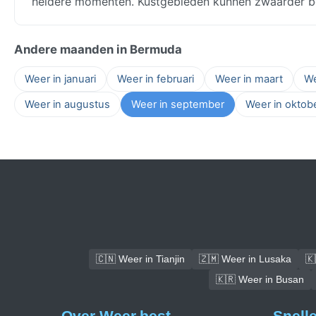
heldere momenten. Kustgebieden kunnen zwaarder be
Andere maanden in Bermuda
Weer in januari
Weer in februari
Weer in maart
We
Weer in augustus
Weer in september
Weer in oktob
🇨🇳 Weer in Tianjin
🇿🇲 Weer in Lusaka
🇰
🇰🇷 Weer in Busan
Over Weer.best
Snell