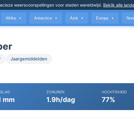
ecieze weersvoorspellingen
voor steden wereldwijd
.
Bekijk alle land
Afrika
Antarctica
Azië
Europa
Noo
▼
▼
▼
▼
ber
r
Jaargemiddelden
RSLAG
ZONUREN
VOCHTIGHEID
1 mm
1.9h/dag
77%