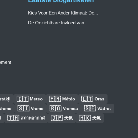
Kies Voor Een Ander Klimaat: De...
De Onzichtbare Invloed van...
moment
🇮🇹
🇫🇷
🇱🇹
tākļi
Meteo
Météo
Oras
🇸🇮
🇷🇴
🇸🇪
Vreme
Vreme
Vremea
Vädret
🇹🇭
🇯🇵
🇭🇰
ا
สภาพอากาศ
天気
天氣