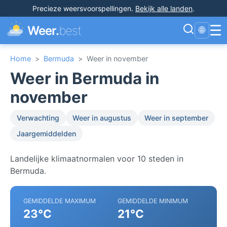
Precieze weersvoorspellingen
.
Bekijk alle landen
.
☰
Weer.
best
🌐
Home
>
Bermuda
>
Weer in november
Weer in Bermuda in
november
Verwachting
Weer in augustus
Weer in september
Jaargemiddelden
Landelijke klimaatnormalen voor 10 steden in
Bermuda.
GEMIDDELDE MAXIMUM
GEMIDDELDE MINIMUM
23°C
21°C