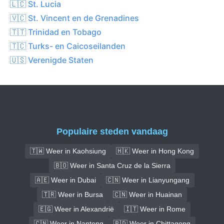
🇱🇨 St. Lucia
🇻🇨 St. Vincent en de Grenadines
🇹🇹 Trinidad en Tobago
🇹🇨 Turks- en Caicoseilanden
🇺🇸 Verenigde Staten
Populaire steden vandaag
🇹🇼 Weer in Kaohsiung
🇭🇰 Weer in Hong Kong
🇧🇴 Weer in Santa Cruz de la Sierra
🇦🇪 Weer in Dubai
🇨🇳 Weer in Lianyungang
🇹🇷 Weer in Bursa
🇨🇳 Weer in Huainan
🇪🇬 Weer in Alexandrië
🇮🇹 Weer in Rome
🇨🇳 Weer in Nantong
🇧🇩 Weer in Chittagong