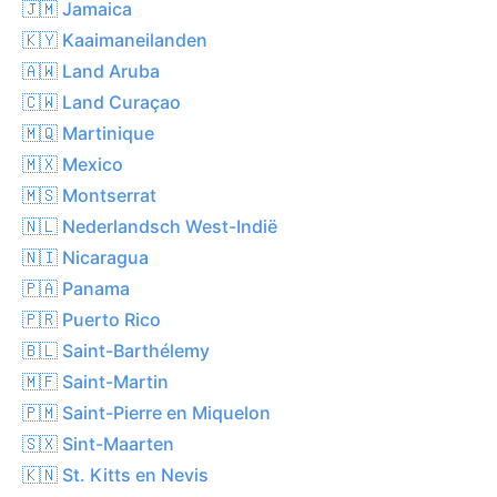
🇯🇲 Jamaica
🇰🇾 Kaaimaneilanden
🇦🇼 Land Aruba
🇨🇼 Land Curaçao
🇲🇶 Martinique
🇲🇽 Mexico
🇲🇸 Montserrat
🇳🇱 Nederlandsch West-Indië
🇳🇮 Nicaragua
🇵🇦 Panama
🇵🇷 Puerto Rico
🇧🇱 Saint-Barthélemy
🇲🇫 Saint-Martin
🇵🇲 Saint-Pierre en Miquelon
🇸🇽 Sint-Maarten
🇰🇳 St. Kitts en Nevis