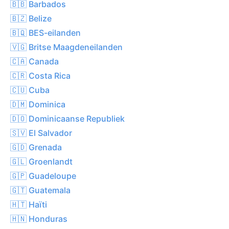
🇧🇧 Barbados
🇧🇿 Belize
🇧🇶 BES-eilanden
🇻🇬 Britse Maagdeneilanden
🇨🇦 Canada
🇨🇷 Costa Rica
🇨🇺 Cuba
🇩🇲 Dominica
🇩🇴 Dominicaanse Republiek
🇸🇻 El Salvador
🇬🇩 Grenada
🇬🇱 Groenlandt
🇬🇵 Guadeloupe
🇬🇹 Guatemala
🇭🇹 Haïti
🇭🇳 Honduras