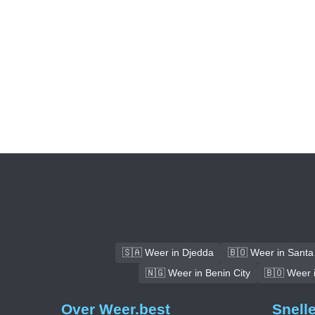
🇸🇦 Weer in Djedda
🇧🇴 Weer in Santa 
🇳🇬 Weer in Benin City
🇧🇴 Weer 
Over Weer.best
Snell