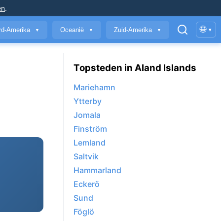
en
.
🌐
rd-Amerika
Oceanië
Zuid-Amerika
▾
▼
▼
▼
Topsteden in Aland Islands
Mariehamn
Ytterby
Jomala
Finström
Lemland
Saltvik
Hammarland
Eckerö
Sund
Föglö