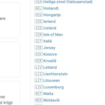
🇻🇦 Heilige stoel (Vaticaanstad)
🇳🇱 Hollandt
🇭🇺 Hongarije
are
🇮🇪 Ierland
🇮🇸 IJsland
🇮🇲 Isle of Man
🇮🇹 Italië
🇯🇪 Jersey
🇽🇰 Kosovo
🇭🇷 Kroatië
🇱🇻 Letland
🇱🇮 Liechtenstein
🇱🇹 Litouwen
🇱🇺 Luxemburg
🇲🇹 Malta
 op
🇲🇩 Moldavië
d krijgt