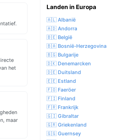
Landen in Europa
🇦🇱 Albanië
tatief.
🇦🇩 Andorra
🇧🇪 België
🇧🇦 Bosnië-Herzegovina
🇧🇬 Bulgarije
irecte
🇩🇰 Denemarcken
van het
🇩🇪 Duitsland
🇪🇪 Estland
🇫🇴 Faeröer
🇫🇮 Finland
🇫🇷 Frankrijk
igheden
🇬🇮 Gibraltar
en, maar
🇬🇷 Griekenland
🇬🇬 Guernsey