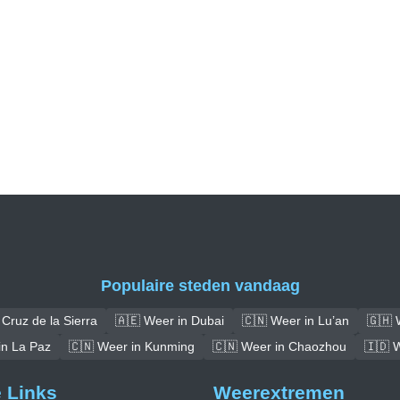
Populaire steden vandaag
Cruz de la Sierra
🇦🇪 Weer in Dubai
🇨🇳 Weer in Lu’an
🇬🇭 
in La Paz
🇨🇳 Weer in Kunming
🇨🇳 Weer in Chaozhou
🇮🇩 W
e Links
Weerextremen