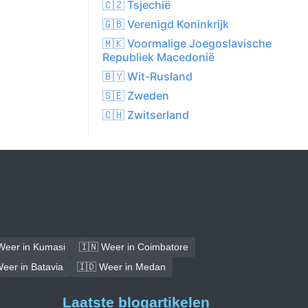
🇨🇿 Tsjechië
🇬🇧 Verenigd Koninkrijk
🇲🇰 Voormalige Joegoslavische
Republiek Macedonië
🇧🇾 Wit-Rusland
🇸🇪 Zweden
🇨🇭 Zwitserland
Weer in Kumasi
🇮🇳 Weer in Coimbatore
eer in Batavia
🇮🇩 Weer in Medan
Laatste blogartikelen