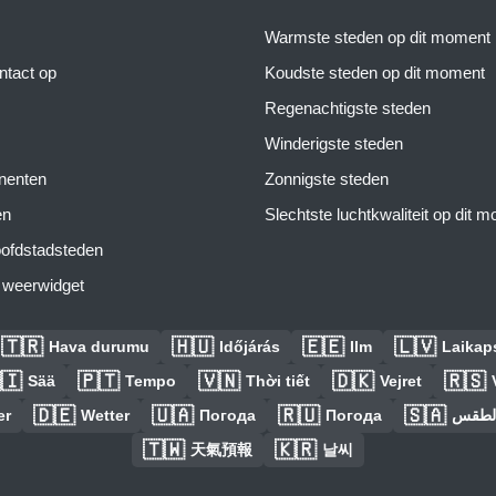
Warmste steden op dit moment
tact op
Koudste steden op dit moment
Regenachtigste steden
Winderigste steden
inenten
Zonnigste steden
en
Slechtste luchtkwaliteit op dit 
ofdstadsteden
s weerwidget
🇹🇷
🇭🇺
🇪🇪
🇱🇻
Hava durumu
Időjárás
Ilm
Laikaps
🇮
🇵🇹
🇻🇳
🇩🇰
🇷🇸
Sää
Tempo
Thời tiết
Vejret
🇩🇪
🇺🇦
🇷🇺
🇸🇦
er
Wetter
Погода
Погода
الطق
🇹🇼
🇰🇷
天氣預報
날씨