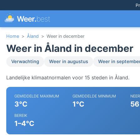
Pr
Weer.
best
Home
>
Åland
>
Weer in december
Weer in Åland in december
Verwachting
Weer in augustus
Weer in septembe
Landelijke klimaatnormalen voor 15 steden in Åland.
GEMIDDELDE MAXIMUM
GEMIDDELDE MINIMUM
NEE
3°C
1°C
56
BEREIK
1–4°C