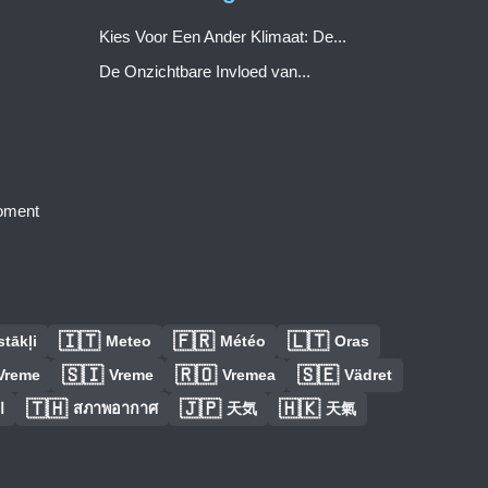
Kies Voor Een Ander Klimaat: De...
De Onzichtbare Invloed van...
moment
🇮🇹
🇫🇷
🇱🇹
tākļi
Meteo
Météo
Oras
🇸🇮
🇷🇴
🇸🇪
Vreme
Vreme
Vremea
Vädret
🇹🇭
🇯🇵
🇭🇰
ا
สภาพอากาศ
天気
天氣