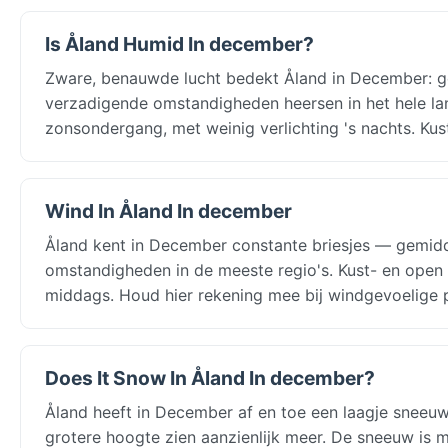
Is Åland Humid In december?
Zware, benauwde lucht bedekt Åland in December: ge
verzadigende omstandigheden heersen in het hele la
zonsondergang, met weinig verlichting 's nachts. Ku
Wind In Åland In december
Åland kent in December constante briesjes — gemidd
omstandigheden in de meeste regio's. Kust- en open 
middags. Houd hier rekening mee bij windgevoelige 
Does It Snow In Åland In december?
Åland heeft in December af en toe een laagje snee
grotere hoogte zien aanzienlijk meer. De sneeuw is me