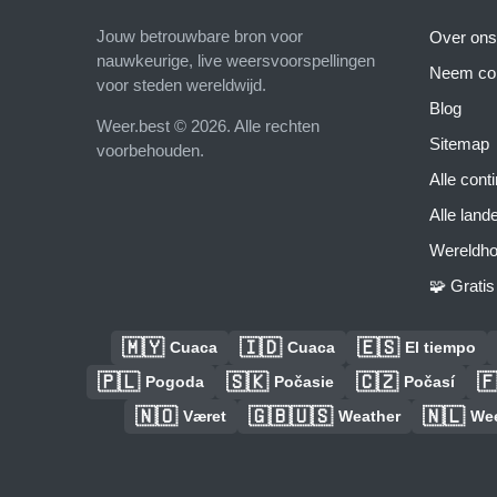
Jouw betrouwbare bron voor
Over ons
nauwkeurige, live weersvoorspellingen
Neem con
voor steden wereldwijd.
Blog
Weer.best © 2026. Alle rechten
Sitemap
voorbehouden.
Alle cont
Alle land
Wereldho
🧩 Grati
🇲🇾
🇮🇩
🇪🇸
Cuaca
Cuaca
El tiempo
🇵🇱
🇸🇰
🇨🇿

Pogoda
Počasie
Počasí
🇳🇴
🇬🇧🇺🇸
🇳🇱
Været
Weather
We