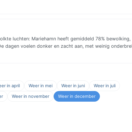
lkte luchten: Mariehamn heeft gemiddeld 78% bewolking,
. De dagen voelen donker en zacht aan, met weinig onderbre
er in april
Weer in mei
Weer in juni
Weer in juli
er
Weer in november
Weer in december