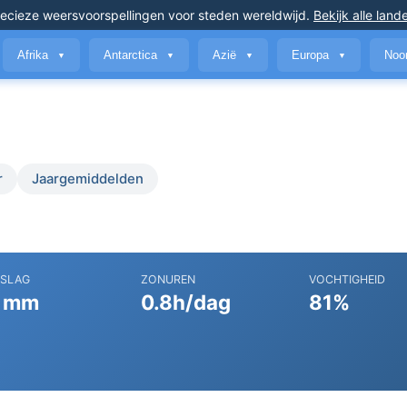
ecieze weersvoorspellingen
voor steden wereldwijd
.
Bekijk alle land
Afrika
Antarctica
Azië
Europa
Noo
▼
▼
▼
▼
r
Jaargemiddelden
RSLAG
ZONUREN
VOCHTIGHEID
 mm
0.8h/dag
81%