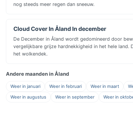
nog steeds meer regen dan sneeuw.
Cloud Cover In Åland In december
De December in Åland wordt gedomineerd door bewo
vergelijkbare grijze hardnekkigheid in het hele land
het wolkendek.
Andere maanden in Åland
Weer in januari
Weer in februari
Weer in maart
We
Weer in augustus
Weer in september
Weer in oktob