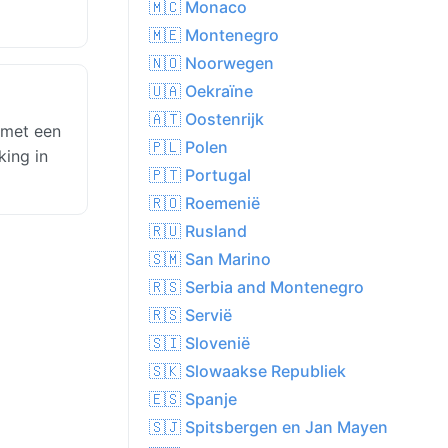
🇲🇨 Monaco
🇲🇪 Montenegro
🇳🇴 Noorwegen
🇺🇦 Oekraïne
🇦🇹 Oostenrijk
 met een
🇵🇱 Polen
king in
🇵🇹 Portugal
🇷🇴 Roemenië
🇷🇺 Rusland
🇸🇲 San Marino
🇷🇸 Serbia and Montenegro
🇷🇸 Servië
🇸🇮 Slovenië
🇸🇰 Slowaakse Republiek
🇪🇸 Spanje
🇸🇯 Spitsbergen en Jan Mayen