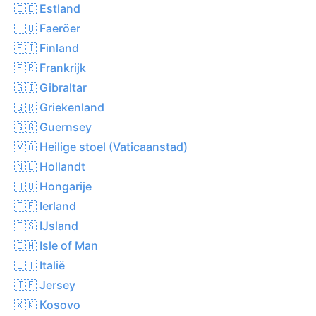
🇪🇪 Estland
🇫🇴 Faeröer
🇫🇮 Finland
🇫🇷 Frankrijk
🇬🇮 Gibraltar
🇬🇷 Griekenland
🇬🇬 Guernsey
🇻🇦 Heilige stoel (Vaticaanstad)
🇳🇱 Hollandt
🇭🇺 Hongarije
🇮🇪 Ierland
🇮🇸 IJsland
🇮🇲 Isle of Man
🇮🇹 Italië
🇯🇪 Jersey
🇽🇰 Kosovo