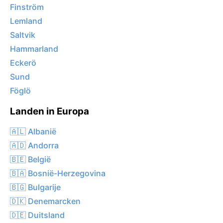
Finström
Lemland
Saltvik
Hammarland
Eckerö
Sund
Föglö
Landen in Europa
🇦🇱 Albanië
🇦🇩 Andorra
🇧🇪 België
🇧🇦 Bosnië-Herzegovina
🇧🇬 Bulgarije
🇩🇰 Denemarcken
🇩🇪 Duitsland