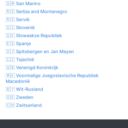
🇸🇲 San Marino
🇷🇸 Serbia and Montenegro
🇷🇸 Servië
🇸🇮 Slovenië
🇸🇰 Slowaakse Republiek
🇪🇸 Spanje
🇸🇯 Spitsbergen en Jan Mayen
🇨🇿 Tsjechië
🇬🇧 Verenigd Koninkrijk
🇲🇰 Voormalige Joegoslavische Republiek
Macedonië
🇧🇾 Wit-Rusland
🇸🇪 Zweden
🇨🇭 Zwitserland