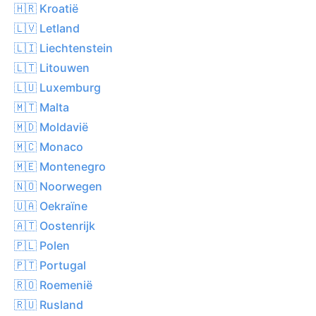
🇭🇷 Kroatië
🇱🇻 Letland
🇱🇮 Liechtenstein
🇱🇹 Litouwen
🇱🇺 Luxemburg
🇲🇹 Malta
🇲🇩 Moldavië
🇲🇨 Monaco
🇲🇪 Montenegro
🇳🇴 Noorwegen
🇺🇦 Oekraïne
🇦🇹 Oostenrijk
🇵🇱 Polen
🇵🇹 Portugal
🇷🇴 Roemenië
🇷🇺 Rusland