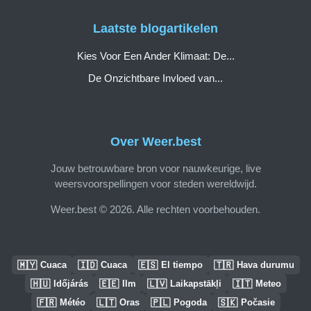
Laatste blogartikelen
Kies Voor Een Ander Klimaat: De...
De Onzichtbare Invloed van...
Over Weer.best
Jouw betrouwbare bron voor nauwkeurige, live
weersvoorspellingen voor steden wereldwijd.
Weer.best © 2026. Alle rechten voorbehouden.
🇲🇾
🇮🇩
🇪🇸
🇹🇷
Cuaca
Cuaca
El tiempo
Hava durumu
🇭🇺
🇪🇪
🇱🇻
🇮🇹
Időjárás
Ilm
Laikapstākļi
Meteo
🇫🇷
🇱🇹
🇵🇱
🇸🇰
Météo
Oras
Pogoda
Počasie