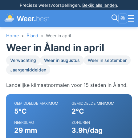
Precieze weersvoorspellingen
.
Bekijk alle landen
.
☰
Weer.
best
🌐
Home
>
Åland
>
Weer in april
Weer in Åland in april
Verwachting
Weer in augustus
Weer in september
Jaargemiddelden
Landelijke klimaatnormalen voor 15 steden in Åland.
GEMIDDELDE MAXIMUM
GEMIDDELDE MINIMUM
5°C
2°C
NEERSLAG
ZONUREN
29 mm
3.9h/dag