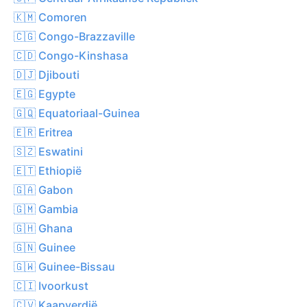
🇰🇲 Comoren
🇨🇬 Congo-Brazzaville
🇨🇩 Congo-Kinshasa
🇩🇯 Djibouti
🇪🇬 Egypte
🇬🇶 Equatoriaal-Guinea
🇪🇷 Eritrea
🇸🇿 Eswatini
🇪🇹 Ethiopië
🇬🇦 Gabon
🇬🇲 Gambia
🇬🇭 Ghana
🇬🇳 Guinee
🇬🇼 Guinee-Bissau
🇨🇮 Ivoorkust
🇨🇻 Kaapverdië