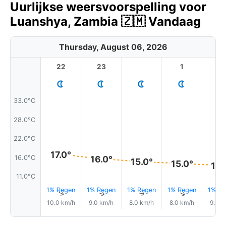
Uurlijkse weersvoorspelling voor
Luanshya, Zambia 🇿🇲 Vandaag
Thursday, August 06, 2026
22
23
1
2
33.0°C
28.0°C
22.0°C
17.0°
16.0°C
16.0°
15.0°
15.0°
14.
11.0°C
1% Regen
1% Regen
1% Regen
1% Regen
1% Re
↑
↑
↑
↑
10.0 km/h
9.0 km/h
8.0 km/h
8.0 km/h
9.0 k