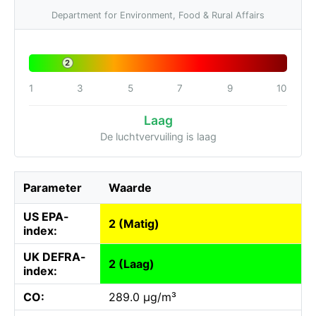
Department for Environment, Food & Rural Affairs
2
1
3
5
7
9
10
Laag
De luchtvervuiling is laag
Parameter
Waarde
US EPA-
2 (Matig)
index:
UK DEFRA-
2 (Laag)
index:
CO:
289.0 µg/m³