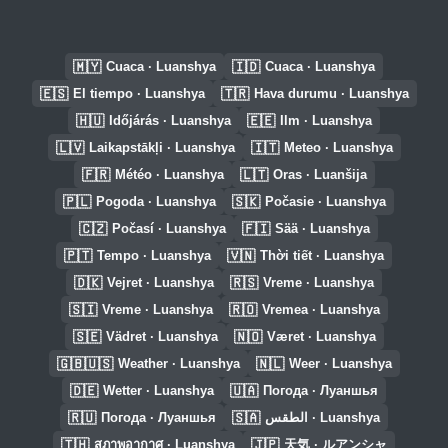
🇲🇾
🇮🇩
Cuaca · Luanshya
Cuaca · Luanshya
🇪🇸
🇹🇷
El tiempo · Luanshya
Hava durumu · Luanshya
🇭🇺
🇪🇪
Időjárás · Luanshya
Ilm · Luanshya
🇱🇻
🇮🇹
Laikapstākļi · Luanshya
Meteo · Luanshya
🇫🇷
🇱🇹
Météo · Luanshya
Oras · Luanšija
🇵🇱
🇸🇰
Pogoda · Luanshya
Počasie · Luanshya
🇨🇿
🇫🇮
Počasí · Luanshya
Sää · Luanshya
🇵🇹
🇻🇳
Tempo · Luanshya
Thời tiết · Luanshya
🇩🇰
🇷🇸
Vejret · Luanshya
Vreme · Luanshya
🇸🇮
🇷🇴
Vreme · Luanshya
Vremea · Luanshya
🇸🇪
🇳🇴
Vädret · Luanshya
Været · Luanshya
🇬🇧🇺🇸
🇳🇱
Weather · Luanshya
Weer · Luanshya
🇩🇪
🇺🇦
Wetter · Luanshya
Погода · Луаншья
🇷🇺
🇸🇦
Погода · Луаншья
الطقس · Luanshya
🇹🇭
🇯🇵
สภาพอากาศ · Luanshya
天気 · ルアンシャ