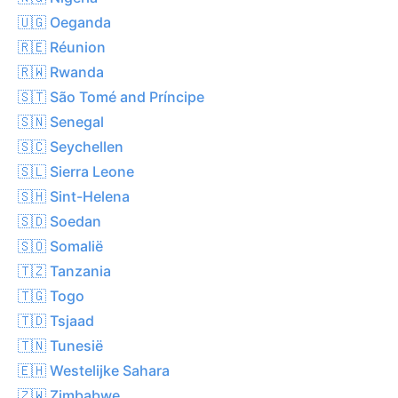
🇺🇬 Oeganda
🇷🇪 Réunion
🇷🇼 Rwanda
🇸🇹 São Tomé and Príncipe
🇸🇳 Senegal
🇸🇨 Seychellen
🇸🇱 Sierra Leone
🇸🇭 Sint-Helena
🇸🇩 Soedan
🇸🇴 Somalië
🇹🇿 Tanzania
🇹🇬 Togo
🇹🇩 Tsjaad
🇹🇳 Tunesië
🇪🇭 Westelijke Sahara
🇿🇼 Zimbabwe