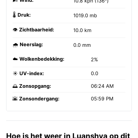
🌬️
Wind:
10.8 kph (136°)
🌡️
Druk:
1019.0 mb
👁️
Zichtbaarheid:
10.0 km
🌧️
Neerslag:
0.0 mm
☁️
Wolkenbedekking:
2%
☀️
UV-index:
0.0
🌅
Zonsopgang:
06:24 AM
🌇
Zonsondergang:
05:59 PM
Hoe is het weer in Luanshya op dit