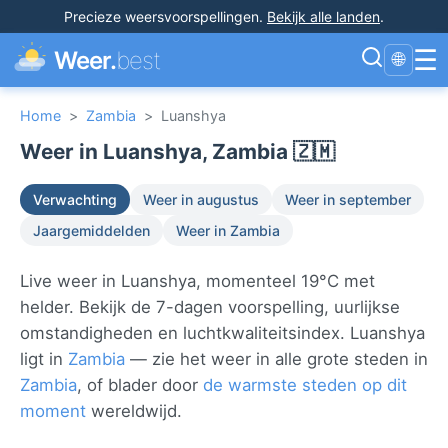
Precieze weersvoorspellingen
.
Bekijk alle landen
.
☰
Weer.
best
🌐
Home
>
Zambia
>
Luanshya
Weer in Luanshya, Zambia 🇿🇲
Verwachting
Weer in augustus
Weer in september
Jaargemiddelden
Weer in Zambia
Live weer in Luanshya, momenteel 19°C met
helder. Bekijk de 7-dagen voorspelling, uurlijkse
omstandigheden en luchtkwaliteitsindex. Luanshya
ligt in
Zambia
— zie het weer in alle grote steden in
Zambia
, of blader door
de warmste steden op dit
moment
wereldwijd.