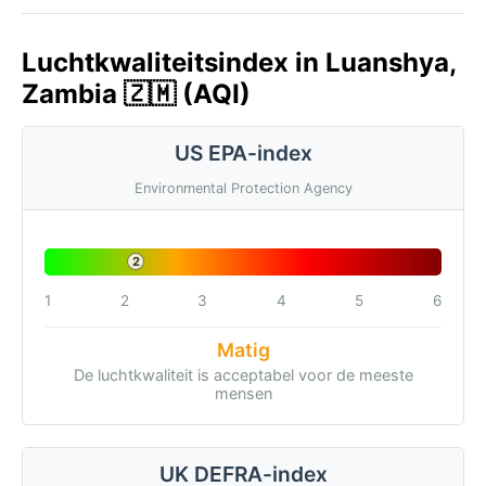
Luchtkwaliteitsindex in Luanshya,
Zambia 🇿🇲 (AQI)
US EPA-index
Environmental Protection Agency
2
1
2
3
4
5
6
Matig
De luchtkwaliteit is acceptabel voor de meeste
mensen
UK DEFRA-index