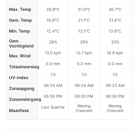
Max. Temp
28.8°C
31.0°C
30.7°C
Gem. Temp
19.9°C
21.1°C
21.4°C
Min. Temp
12.4°C
13.1°C
13.6°C
Gem.
28%
28%
33%
Vochtigheid
13.0 kph
13.7 kph
16.6 kph
Max. Wind
0.0 mm
0.0 mm
0.0 mm
Totaalneerslag
7.0
7.0
7.0
UV-index
06:24 AM
06:24 AM
06:23 AM
0
Zonsopgang
05:59 PM
06:00 PM
06:00 PM
Zonsondergang
Waning
Waning
Last Quarter
Maanfase
Crescent
Crescent