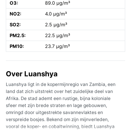
O3:
89.0 µg/m³
NO2:
4.0 µg/m³
SO2:
2.5 µg/m³
PM2.5:
22.5 µg/m³
PM10:
23.7 µg/m³
Over Luanshya
Luanshya ligt in de kopermijnregio van Zambia, een
land dat zich uitstrekt over het zuidelijke deel van
Afrika. De stad ademt een rustige, bijna koloniale
sfeer met zijn brede straten en lage gebouwen,
omringd door uitgestrekte savannevlaktes en
verspreide bosjes. Bekend om zijn mijnverleden,
vooral de koper- en cobaltwinning, biedt Luanshya