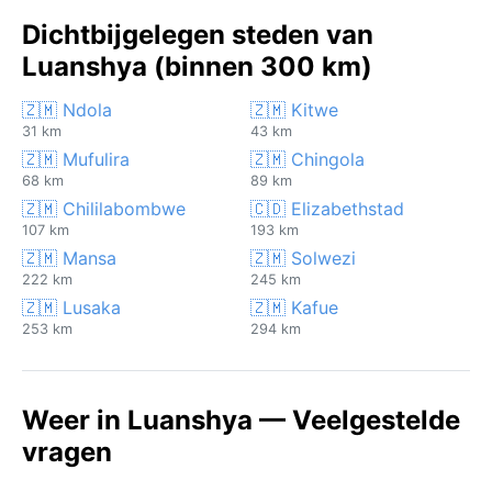
Dichtbijgelegen steden van
Luanshya (binnen 300 km)
🇿🇲 Ndola
🇿🇲 Kitwe
31 km
43 km
🇿🇲 Mufulira
🇿🇲 Chingola
68 km
89 km
🇿🇲 Chililabombwe
🇨🇩 Elizabethstad
107 km
193 km
🇿🇲 Mansa
🇿🇲 Solwezi
222 km
245 km
🇿🇲 Lusaka
🇿🇲 Kafue
253 km
294 km
Weer in Luanshya — Veelgestelde
vragen