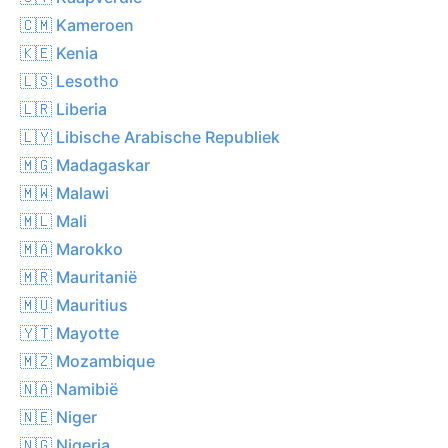
🇨🇲 Kameroen
🇰🇪 Kenia
🇱🇸 Lesotho
🇱🇷 Liberia
🇱🇾 Libische Arabische Republiek
🇲🇬 Madagaskar
🇲🇼 Malawi
🇲🇱 Mali
🇲🇦 Marokko
🇲🇷 Mauritanië
🇲🇺 Mauritius
🇾🇹 Mayotte
🇲🇿 Mozambique
🇳🇦 Namibië
🇳🇪 Niger
🇳🇬 Nigeria