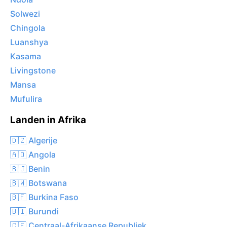
Solwezi
Chingola
Luanshya
Kasama
Livingstone
Mansa
Mufulira
Landen in Afrika
🇩🇿 Algerije
🇦🇴 Angola
🇧🇯 Benin
🇧🇼 Botswana
🇧🇫 Burkina Faso
🇧🇮 Burundi
🇨🇫 Centraal-Afrikaanse Republiek