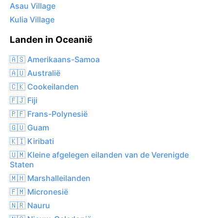
Asau Village
Kulia Village
Landen in Oceanië
🇦🇸 Amerikaans-Samoa
🇦🇺 Australië
🇨🇰 Cookeilanden
🇫🇯 Fiji
🇵🇫 Frans-Polynesië
🇬🇺 Guam
🇰🇮 Kiribati
🇺🇲 Kleine afgelegen eilanden van de Verenigde
Staten
🇲🇭 Marshalleilanden
🇫🇲 Micronesië
🇳🇷 Nauru