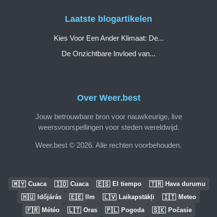
Laatste blogartikelen
Kies Voor Een Ander Klimaat: De...
De Onzichtbare Invloed van...
Over Weer.best
Jouw betrouwbare bron voor nauwkeurige, live
weersvoorspellingen voor steden wereldwijd.
Weer.best © 2026. Alle rechten voorbehouden.
🇲🇾
🇮🇩
🇪🇸
🇹🇷
Cuaca
Cuaca
El tiempo
Hava durumu
🇭🇺
🇪🇪
🇱🇻
🇮🇹
Időjárás
Ilm
Laikapstākļi
Meteo
🇫🇷
🇱🇹
🇵🇱
🇸🇰
Météo
Oras
Pogoda
Počasie