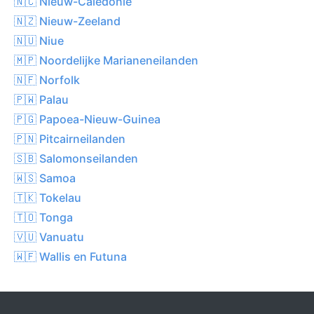
🇳🇨 Nieuw-Caledonië
🇳🇿 Nieuw-Zeeland
🇳🇺 Niue
🇲🇵 Noordelijke Marianeneilanden
🇳🇫 Norfolk
🇵🇼 Palau
🇵🇬 Papoea-Nieuw-Guinea
🇵🇳 Pitcairneilanden
🇸🇧 Salomonseilanden
🇼🇸 Samoa
🇹🇰 Tokelau
🇹🇴 Tonga
🇻🇺 Vanuatu
🇼🇫 Wallis en Futuna