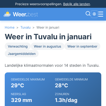
Precieze weersvoorspellingen
.
Bekijk alle landen
.
☰
Weer.
best
🌐
Home
>
Tuvalu
>
Weer in januari
Weer in Tuvalu in januari
Verwachting
Weer in augustus
Weer in september
Jaargemiddelden
Landelijke klimaatnormalen voor 14 steden in Tuvalu.
GEMIDDELDE MAXIMUM
GEMIDDELDE MINIMUM
29°C
28°C
NEERSLAG
ZONUREN
329 mm
1.3h/dag