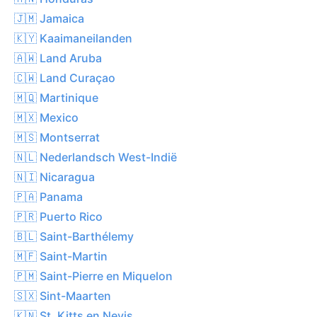
🇯🇲 Jamaica
🇰🇾 Kaaimaneilanden
🇦🇼 Land Aruba
🇨🇼 Land Curaçao
🇲🇶 Martinique
🇲🇽 Mexico
🇲🇸 Montserrat
🇳🇱 Nederlandsch West-Indië
🇳🇮 Nicaragua
🇵🇦 Panama
🇵🇷 Puerto Rico
🇧🇱 Saint-Barthélemy
🇲🇫 Saint-Martin
🇵🇲 Saint-Pierre en Miquelon
🇸🇽 Sint-Maarten
🇰🇳 St. Kitts en Nevis