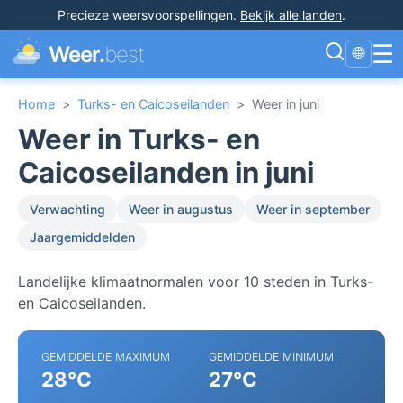
Precieze weersvoorspellingen
.
Bekijk alle landen
.
☰
Weer.
best
🌐
Home
>
Turks- en Caicoseilanden
>
Weer in juni
Weer in Turks- en
Caicoseilanden in juni
Verwachting
Weer in augustus
Weer in september
Jaargemiddelden
Landelijke klimaatnormalen voor 10 steden in Turks-
en Caicoseilanden.
GEMIDDELDE MAXIMUM
GEMIDDELDE MINIMUM
28°C
27°C