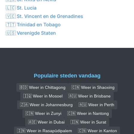
🇱🇨 St. Lucia
🇻🇨 St. Vincent en de Grenadines
🇹🇹 Trinidad en Tobago
🇺🇸 Verenigde Staten
Populaire steden vandaag
🇧🇩 Weer in Chittagong
🇨🇳 Weer in Shaoxing
🇮🇶 Weer in Mosoel
🇦🇺 Weer in Brisbane
🇿🇦 Weer in Johannesburg
🇦🇺 Weer in Perth
🇨🇳 Weer in Zunyi
🇨🇳 Weer in Nantong
🇦🇪 Weer in Dubai
🇮🇳 Weer in Surat
🇮🇳 Weer in Rasapūdipalem
🇨🇳 Weer in Kanton