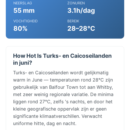
NEERSLAG
ZONUREN
55 mm
3.1h/dag
VOCHTIGHEID
BEREIK
80%
28–28°C
How Hot Is Turks- en Caicoseilanden
in juni?
Turks- en Caicoseilanden wordt gelijkmatig
warm in June — temperaturen rond 28°C zijn
gebruikelijk van Balfour Town tot aan Whitby,
met zeer weinig regionale variatie. De minima
liggen rond 27°C, zelfs 's nachts, en door het
kleine geografische oppervlak zijn er geen
significante klimaatverschillen. Verwacht
uniforme hitte, dag en nacht.