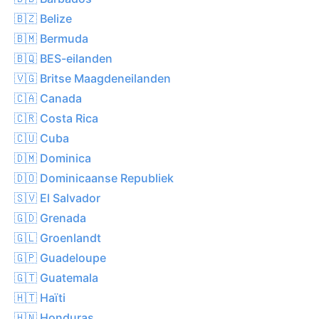
🇧🇿 Belize
🇧🇲 Bermuda
🇧🇶 BES-eilanden
🇻🇬 Britse Maagdeneilanden
🇨🇦 Canada
🇨🇷 Costa Rica
🇨🇺 Cuba
🇩🇲 Dominica
🇩🇴 Dominicaanse Republiek
🇸🇻 El Salvador
🇬🇩 Grenada
🇬🇱 Groenlandt
🇬🇵 Guadeloupe
🇬🇹 Guatemala
🇭🇹 Haïti
🇭🇳 Honduras