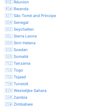
🇷🇪 Réunion
🇷🇼 Rwanda
🇸🇹 São Tomé and Príncipe
🇸🇳 Senegal
🇸🇨 Seychellen
🇸🇱 Sierra Leone
🇸🇭 Sint-Helena
🇸🇩 Soedan
🇸🇴 Somalië
🇹🇿 Tanzania
🇹🇬 Togo
🇹🇩 Tsjaad
🇹🇳 Tunesië
🇪🇭 Westelijke Sahara
🇿🇲 Zambia
🇿🇼 Zimbabwe