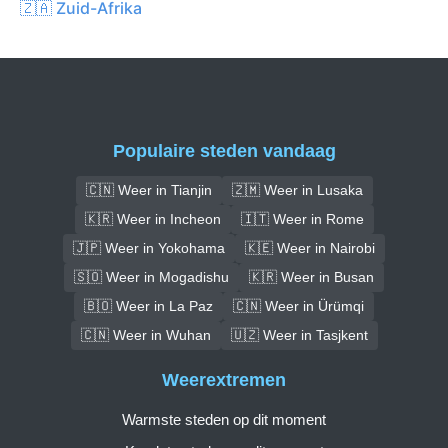
🇿🇦 Zuid-Afrika
Populaire steden vandaag
🇨🇳 Weer in Tianjin
🇿🇲 Weer in Lusaka
🇰🇷 Weer in Incheon
🇮🇹 Weer in Rome
🇯🇵 Weer in Yokohama
🇰🇪 Weer in Nairobi
🇸🇴 Weer in Mogadishu
🇰🇷 Weer in Busan
🇧🇴 Weer in La Paz
🇨🇳 Weer in Ürümqi
🇨🇳 Weer in Wuhan
🇺🇿 Weer in Tasjkent
Weerextremen
Warmste steden op dit moment