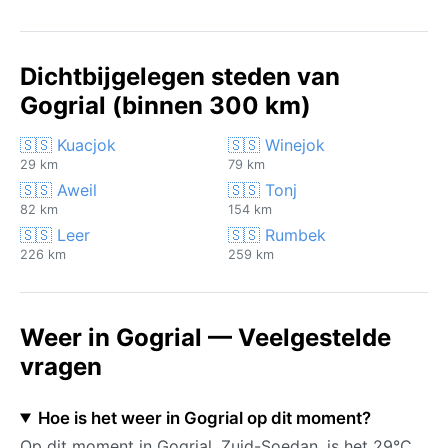
Dichtbijgelegen steden van
Gogrial (binnen 300 km)
🇸🇸 Kuacjok
🇸🇸 Winejok
29 km
79 km
🇸🇸 Aweil
🇸🇸 Tonj
82 km
154 km
🇸🇸 Leer
🇸🇸 Rumbek
226 km
259 km
Weer in Gogrial — Veelgestelde
vragen
Hoe is het weer in Gogrial op dit moment?
Op dit moment in Gogrial, Zuid-Soedan, is het 29°C