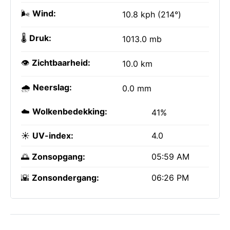
🌬️
Wind:
10.8 kph (214°)
🌡️
Druk:
1013.0 mb
👁️
Zichtbaarheid:
10.0 km
🌧️
Neerslag:
0.0 mm
☁️
Wolkenbedekking:
41%
☀️
UV-index:
4.0
🌅
Zonsopgang:
05:59 AM
🌇
Zonsondergang:
06:26 PM