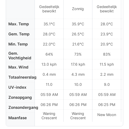
Gedeeltelijk
Gedeeltelijk
Ge
Zonnig
bewolkt
bewolkt
Max. Temp
35.1°C
35.9°C
28.0°C
Gem. Temp
28.0°C
26.5°C
23.9°C
Min. Temp
22.0°C
21.6°C
20.9°C
Gem.
64%
73%
83%
Vochtigheid
13.0 kph
17.6 kph
11.5 kph
Max. Wind
0.4 mm
4.3 mm
2.2 mm
Totaalneerslag
11.0
10.0
9.0
UV-index
05:59 AM
05:59 AM
05:59 AM
0
Zonsopgang
06:26 PM
06:26 PM
06:25 PM
Zonsondergang
Waning
Waning
New Moon
N
Maanfase
Crescent
Crescent