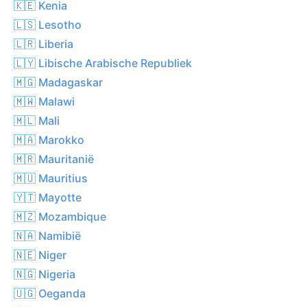
🇰🇪 Kenia
🇱🇸 Lesotho
🇱🇷 Liberia
🇱🇾 Libische Arabische Republiek
🇲🇬 Madagaskar
🇲🇼 Malawi
🇲🇱 Mali
🇲🇦 Marokko
🇲🇷 Mauritanië
🇲🇺 Mauritius
🇾🇹 Mayotte
🇲🇿 Mozambique
🇳🇦 Namibië
🇳🇪 Niger
🇳🇬 Nigeria
🇺🇬 Oeganda