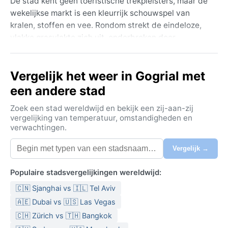
De stad kent geen toeristische trekpleisters, maar de
wekelijkse markt is een kleurrijk schouwspel van
kralen, stoffen en vee. Rondom strekt de eindeloze,
vlakke grasvlakte zich uit, onderbroken door
acaciabomen en tijdelijke riviertjes die alleen in het
regenseizoen water voeren. Het is een plek waar
Vergelijk het weer in Gogrial met
traditie en overleving hand in hand gaan, ver van de
gebaande paden.
een andere stad
Het klimaat valt onder de Köppenclassificatie Aw:
Zoek een stad wereldwijd en bekijk een zij-aan-zij
tropisch savanneklimaat. Kenmerkend zijn twee
vergelijking van temperatuur, omstandigheden en
verwachtingen.
seizoenen: een lange droge tijd van november tot
april, en een korte, hevige regentijd van mei tot
Vergelijk →
oktober. Tijdens de droge maanden stijgt de
temperatuur moeiteloos naar 40 °C, met een lage
Populaire stadsvergelijkingen wereldwijd:
luchtvochtigheid en stoffige harmattanwinden. In de
🇨🇳 Sjanghai vs 🇮🇱 Tel Aviv
regentijd blijft de hitte aanwezig, maar de
luchtvochtigheid schiet omhoog en dagelijkse
🇦🇪 Dubai vs 🇺🇸 Las Vegas
stortbuien zorgen voor drassige paden. Katoenen
🇨🇭 Zürich vs 🇹🇭 Bangkok
kleding en een stevige paraplu zijn onmisbaar, in de