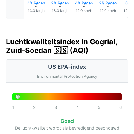
4% Regen
2% Regen
4% Regen
2% Regen
0.1 
↑
↑
↑
↑
↑
13.0 km/h
13.0 km/h
12.0 km/h
12.0 km/h
12.0 
Luchtkwaliteitsindex in Gogrial,
Zuid-Soedan 🇸🇸 (AQI)
US EPA-index
Environmental Protection Agency
1
1
2
3
4
5
6
Goed
De luchtkwaliteit wordt als bevredigend beschouwd