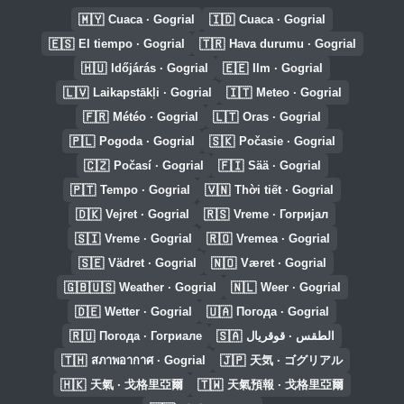
🇲🇾
🇮🇩
Cuaca · Gogrial
Cuaca · Gogrial
🇪🇸
🇹🇷
El tiempo · Gogrial
Hava durumu · Gogrial
🇭🇺
🇪🇪
Időjárás · Gogrial
Ilm · Gogrial
🇱🇻
🇮🇹
Laikapstākļi · Gogrial
Meteo · Gogrial
🇫🇷
🇱🇹
Météo · Gogrial
Oras · Gogrial
🇵🇱
🇸🇰
Pogoda · Gogrial
Počasie · Gogrial
🇨🇿
🇫🇮
Počasí · Gogrial
Sää · Gogrial
🇵🇹
🇻🇳
Tempo · Gogrial
Thời tiết · Gogrial
🇩🇰
🇷🇸
Vejret · Gogrial
Vreme · Гогријал
🇸🇮
🇷🇴
Vreme · Gogrial
Vremea · Gogrial
🇸🇪
🇳🇴
Vädret · Gogrial
Været · Gogrial
🇬🇧🇺🇸
🇳🇱
Weather · Gogrial
Weer · Gogrial
🇩🇪
🇺🇦
Wetter · Gogrial
Погода · Gogrial
🇷🇺
🇸🇦
Погода · Гогриале
الطقس · قوقريال
🇹🇭
🇯🇵
สภาพอากาศ · Gogrial
天気 · ゴグリアル
🇭🇰
🇹🇼
天氣 · 戈格里亞爾
天氣預報 · 戈格里亞爾