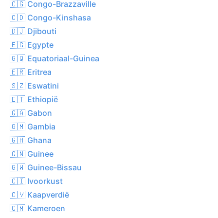
🇨🇬 Congo-Brazzaville
🇨🇩 Congo-Kinshasa
🇩🇯 Djibouti
🇪🇬 Egypte
🇬🇶 Equatoriaal-Guinea
🇪🇷 Eritrea
🇸🇿 Eswatini
🇪🇹 Ethiopië
🇬🇦 Gabon
🇬🇲 Gambia
🇬🇭 Ghana
🇬🇳 Guinee
🇬🇼 Guinee-Bissau
🇨🇮 Ivoorkust
🇨🇻 Kaapverdië
🇨🇲 Kameroen