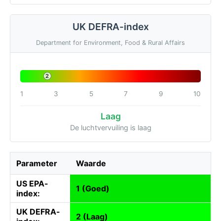
UK DEFRA-index
Department for Environment, Food & Rural Affairs
2
1
3
5
7
9
10
Laag
De luchtvervuiling is laag
Parameter
Waarde
US EPA-
1 (Goed)
index:
UK DEFRA-
2 (Laag)