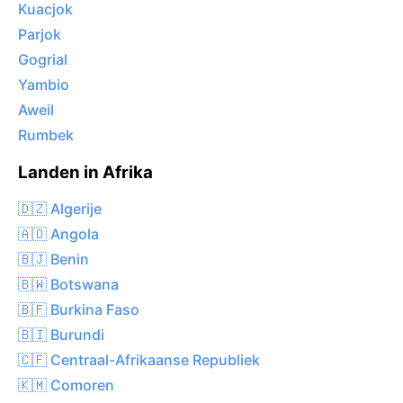
Kuacjok
Parjok
Gogrial
Yambio
Aweil
Rumbek
Landen in Afrika
🇩🇿 Algerije
🇦🇴 Angola
🇧🇯 Benin
🇧🇼 Botswana
🇧🇫 Burkina Faso
🇧🇮 Burundi
🇨🇫 Centraal-Afrikaanse Republiek
🇰🇲 Comoren