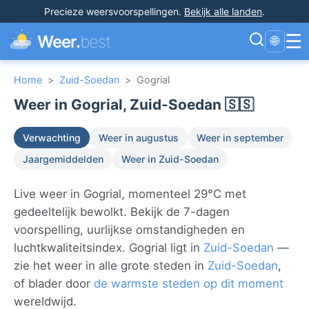
Precieze weersvoorspellingen
.
Bekijk alle landen
.
☰
Weer.
best
🌐
Home
>
Zuid-Soedan
>
Gogrial
Weer in Gogrial, Zuid-Soedan 🇸🇸
Verwachting
Weer in augustus
Weer in september
Jaargemiddelden
Weer in Zuid-Soedan
Live weer in Gogrial, momenteel 29°C met
gedeeltelijk bewolkt. Bekijk de 7-dagen
voorspelling, uurlijkse omstandigheden en
luchtkwaliteitsindex. Gogrial ligt in
Zuid-Soedan
—
zie het weer in alle grote steden in
Zuid-Soedan
,
of blader door
de warmste steden op dit moment
wereldwijd.