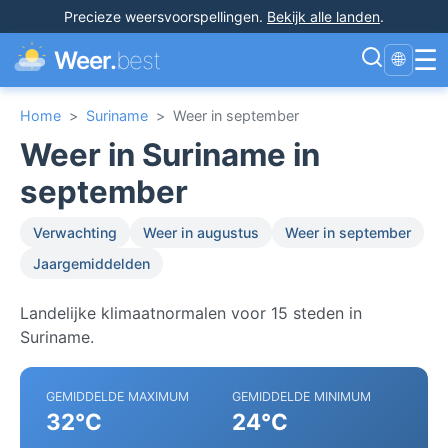
Precieze weersvoorspellingen
.
Bekijk alle landen
.
☰
Weer.
best
🌐
Home
>
Suriname
>
Weer in september
Weer in Suriname in
september
Verwachting
Weer in augustus
Weer in september
Jaargemiddelden
Landelijke klimaatnormalen voor 15 steden in
Suriname.
GEMIDDELDE MAXIMUM
GEMIDDELDE MINIMUM
32°C
24°C