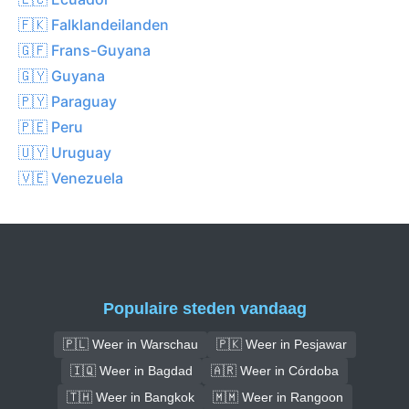
🇫🇰 Falklandeilanden
🇬🇫 Frans-Guyana
🇬🇾 Guyana
🇵🇾 Paraguay
🇵🇪 Peru
🇺🇾 Uruguay
🇻🇪 Venezuela
Populaire steden vandaag
🇵🇱 Weer in Warschau
🇵🇰 Weer in Pesjawar
🇮🇶 Weer in Bagdad
🇦🇷 Weer in Córdoba
🇹🇭 Weer in Bangkok
🇲🇲 Weer in Rangoon