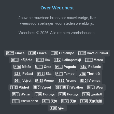
Over Weer.best
Jouw betrouwbare bron voor nauwkeurige, live
weersvoorspellingen voor steden wereldwijd.
Weer.best © 2026. Alle rechten voorbehouden.
🇲🇾
🇮🇩
🇪🇸
🇹🇷
Cuaca
Cuaca
El tiempo
Hava durumu
🇭🇺
🇪🇪
🇱🇻
🇮🇹
Időjárás
Ilm
Laikapstākļi
Meteo
🇫🇷
🇱🇹
🇵🇱
🇸🇰
Météo
Oras
Pogoda
Počasie
🇨🇿
🇫🇮
🇵🇹
🇻🇳
Počasí
Sää
Tempo
Thời tiết
🇩🇰
🇷🇸
🇸🇮
🇷🇴
Vejret
Vreme
Vreme
Vremea
🇸🇪
🇳🇴
🇬🇧🇺🇸
🇳🇱
Vädret
Været
Weather
Weer
🇩🇪
🇺🇦
🇷🇺
🇸🇦
Wetter
Погода
Погода
الطقس
🇹🇭
🇯🇵
🇭🇰
🇹🇼
สภาพอากาศ
天気
天氣
天氣預報
🇰🇷
날씨