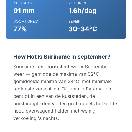
NEERSLAG
ZONUREN
91 mm
1.6h/dag
VOCHTIGHEID
BEREIK
77%
30–34°C
How Hot Is Suriname in september?
Suriname kent consistent warm September-
weer — gemiddelde maxima van 32°C,
gemiddelde minima van 24°C, met minimale
regionale verschillen. Of je nu in Paramaribo
bent of in een van de kuststeden, de
omstandigheden voelen grotendeels hetzelfde:
heet, overwegend helder, met weinig
verkoeling 's nachts.